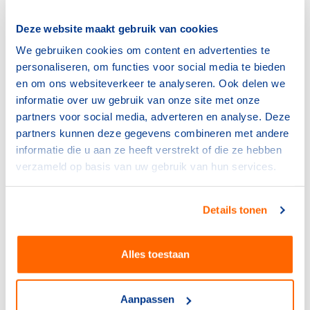
leert duidelijke keuzes maken en je groeit in
zelfvertrouwen.
Deze website maakt gebruik van cookies
We gebruiken cookies om content en advertenties te
Daarnaast ontmoet je als scheidsrechter ontzettend veel
personaliseren, om functies voor social media te bieden
mensen. Je fluit niet alleen op je eigen club, maar komt
en om ons websiteverkeer te analyseren. Ook delen we
ook bij andere verenigingen, waardoor je nieuwe
informatie over uw gebruik van onze site met onze
contacten legt en vaak in een heel gezellige en sportieve
partners voor social media, adverteren en analyse. Deze
sfeer terechtkomt. Fluiten brengt je echt overal, van
partners kunnen deze gegevens combineren met andere
lokale wedstrijden tot grote toernooien, en dat maakt
informatie die u aan ze heeft verstrekt of die ze hebben
het iedere keer weer uniek.
verzameld op basis van uw gebruik van hun services.
Ik raad iedereen aan om te gaan fluiten, omdat het niet
alleen goed is voor je persoonlijke ontwikkeling, maar
Details tonen
ook gewoon heel leuk en dankbaar werk is. Het geeft
een enorme kick als een wedstrijd lekker loopt en
spelers blij zijn met hoe jij het geleid hebt. Bovendien
Alles toestaan
draag je iets bij aan de sport die we allemaal zo leuk
vinden. Voor mij is fluiten meer dan een hobby
geworden; het is een passie die me al jaren plezier geeft
Aanpassen