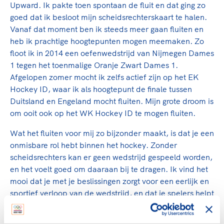
Clubondersteuning
Sport verenigt. Op sportclubs, pleintjes, tijdens
De TeamNL Academie
Upward. Ik pakte toen spontaan de fluit en dat ging zo
een rondje fietsen, door samen te skaten of naar
Beroepskrachten
goed dat ik besloot mijn scheidsrechterskaart te halen.
de sportschool te gaan. Door samen te juichen
Vanaf dat moment ben ik steeds meer gaan fluiten en
De TeamNL Academie biedt een leer- en
voor Sifan Hassan, Rico Verhoeven, Diede de
heb ik prachtige hoogtepunten mogen meemaken. Zo
ontwikkelprogramma voor de volgende functies
Samen voor een veilige
Groot en het Nederlands Elftal. Of met trots te
floot ik in 2014 een oefenwedstrijd van Nijmegen Dames
binnen TeamNL programma's: experts, coaches,
sportomgeving
genieten van de karatewedstrijd van je dochter,
1 tegen het toenmalige Oranje Zwart Dames 1.
bestuurders, (technisch) directeuren, managers en
de halve marathon van je moeder of de
Afgelopen zomer mocht ik zelfs actief zijn op het EK
toekomstig kader.
Voor welk gedrag staat de club? Wat mag wel
hockeywedstrijd van je buurjongen.
Hockey ID, waar ik als hoogtepunt de finale tussen
langs de lijn, in de kleedkamer, kantine en online?
Duitsland en Engeland mocht fluiten. Mijn grote droom is
Lees verder
Lees verder
En wat mag vooral niet? Een gedragscode geeft
om ooit ook op het WK Hockey ID te mogen fluiten.
hier richting aan en is dus een belangrijk
Wat het fluiten voor mij zo bijzonder maakt, is dat je een
onderdeel van het clubbeleid rondom gewenst en
onmisbare rol hebt binnen het hockey. Zonder
ongewenst gedrag.
scheidsrechters kan er geen wedstrijd gespeeld worden,
Lees verder
en het voelt goed om daaraan bij te dragen. Ik vind het
mooi dat je met je beslissingen zorgt voor een eerlijk en
sportief verloop van de wedstrijd, en dat je spelers helpt
het beste uit zichzelf te halen. Daarbij leer je zelf ook
enorm veel: je ontwikkelt leiderschapsvaardigheden, je