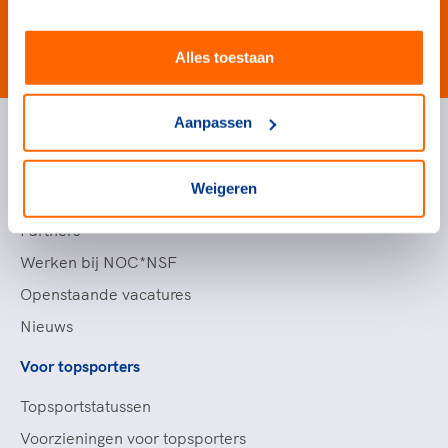
#wewinnenveelmetsport
Alles toestaan
Aanpassen
Handige links
Weigeren
Topsportevenementenbeleid
Partners
Werken bij NOC*NSF
Openstaande vacatures
Nieuws
Voor topsporters
Topsportstatussen
Voorzieningen voor topsporters