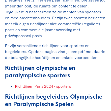
prestaties. Wel zijn er een paar richtlijnen. Die geven jou
TeamNL Academie Kalender
Veilige en integere sport
(meer dan ooit) de ruimte om content te delen.
Sportonderzoek
Diversiteit en inclusie
Tegelijkertijd beschermen ze de rechten van sponsors
Sportakkoord II
en mediarechtenhouders. Er zijn twee soorten berichten
Gezonde sportomgeving
Kennisaanbod TeamNL Experts
met elk eigen richtlijnen: niet-commerciële (reguliere)
Duurzaamheid
TeamNL Sport Science Centre
posts en commerciële (samenwerking met
Bekwaam sportkader
Game Changer
privésponsors) posts.
Vitale clubs en bestuurlijk kader
TeamNL kids
Olympische Spelen LA28
Er zijn verschillende richtlijnen voor sporters en
Olympische geschiedenis
Paralympische Spelen LA28
begeleiders. Op deze pagina vind je een pdf met daarin
de belangrijkste hoofdlijnen en enkele voorbeelden.
Sportmatch
Europese Spelen Istanbul 2027
Clubacties
Nieuwspagina
Richtlijnen olympische en
Handboek Wet- en Regelgeving
Columns
paralympische sporters
Topsportbeleid
Opleidingen en trainingen
Topsportfinanciering
Richtlijnen Paris 2024 - sporters
Maatschappelijke waarde topsport
Richtlijnen begeleiders Olympische
High5 Stappenplan
Top teamsportcompetities
Sport gaat niet vanzelf
en Paralympische Spelen
Ruimte voor sport