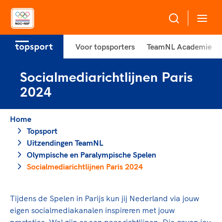
Voor topsporters
TeamNL Academie
Over NOC*NSF
Socialmediarichtlijnen Paris
Sportagenda 2032
Sportdeelname
2024
Leden
Algemene Vergadering
Home
Bonden en professionals in de sport
Topsport
Raad van Toezicht en Bestuur
Topsport
Beleidsmedewerkers
Merkbescherming NOC*NSF
Uitzendingen TeamNL
Clubbestuurders
Olympische en Paralympische Spelen
Voor talentvolle sporters
Voor bonden
Coördinatoren en opleiders
Socialmediarichtlijnen Paris 2024
Atletencommissie
Onze partners
Trainer-coaches
Paralympische Talentdag
Geven aan Sport
Officials
Tijdens de Spelen in Parijs kun jij Nederland via jouw
Pers
eigen socialmediakanalen inspireren met jouw