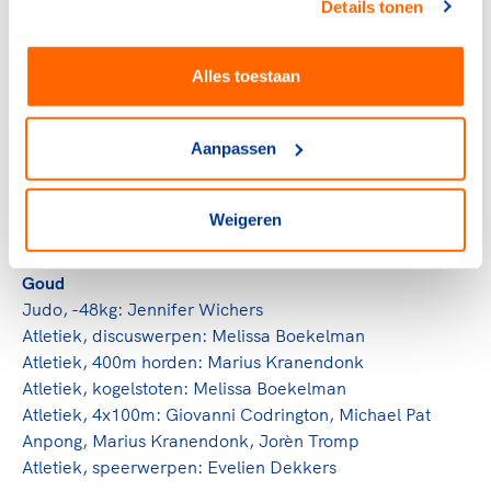
Details tonen
Brons
Atletiek, 4x100 meter estafette (m): Lindell Philip,
Martijn Hoogendam, Joeri Jägers en Stijn Ram
Alles toestaan
EYOF Lignano 2005
Aanpassen
Nederlandse deelnemers: 40
Nederlandse medailles: 12
Weigeren
Chef de mission: Theo Meijer
Goud
Judo, -48kg: Jennifer Wichers
Atletiek, discuswerpen: Melissa Boekelman
Atletiek, 400m horden: Marius Kranendonk
Atletiek, kogelstoten: Melissa Boekelman
Atletiek, 4x100m: Giovanni Codrington, Michael Pat
Anpong, Marius Kranendonk, Jorèn Tromp
Atletiek, speerwerpen: Evelien Dekkers