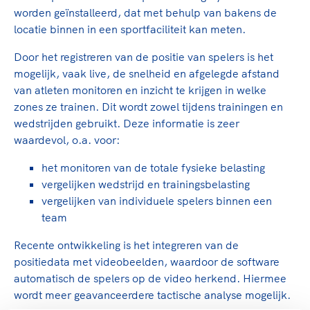
TeamNL Academie Kalender
Veilige en integere sport
worden geïnstalleerd, dat met behulp van bakens de
Sportonderzoek
locatie binnen in een sportfaciliteit kan meten.
Diversiteit en inclusie
Sportakkoord II
Gezonde sportomgeving
Kennisaanbod TeamNL Experts
Door het registreren van de positie van spelers is het
Duurzaamheid
mogelijk, vaak live, de snelheid en afgelegde afstand
TeamNL Sport Science Centre
van atleten monitoren en inzicht te krijgen in welke
Bekwaam sportkader
Game Changer
zones ze trainen. Dit wordt zowel tijdens trainingen en
Vitale clubs en bestuurlijk kader
TeamNL kids
Olympische Spelen LA28
wedstrijden gebruikt. Deze informatie is zeer
Olympische geschiedenis
waardevol, o.a. voor:
Paralympische Spelen LA28
Sportmatch
Europese Spelen Istanbul 2027
het monitoren van de totale fysieke belasting
Clubacties
Nieuwspagina
vergelijken wedstrijd en trainingsbelasting
vergelijken van individuele spelers binnen een
Handboek Wet- en Regelgeving
Columns
Topsportbeleid
team
Opleidingen en trainingen
Topsportfinanciering
Recente ontwikkeling is het integreren van de
Maatschappelijke waarde topsport
positiedata met videobeelden, waardoor de software
High5 Stappenplan
Top teamsportcompetities
Sport gaat niet vanzelf
automatisch de spelers op de video herkend. Hiermee
Ruimte voor sport
wordt meer geavanceerdere tactische analyse mogelijk.