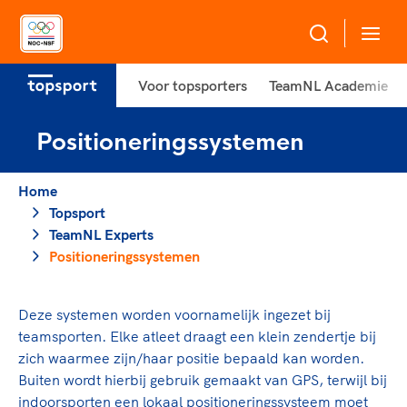
Voor topsporters
TeamNL Academie
Over NOC*NSF
Positioneringssystemen
Sportagenda 2032
Sportdeelname
Leden
Home
Algemene Vergadering
Topsport
Bonden en professionals in de sport
Topsport
TeamNL Experts
Raad van Toezicht en Bestuur
Beleidsmedewerkers
Positioneringssystemen
Merkbescherming NOC*NSF
Clubbestuurders
Voor talentvolle sporters
Voor bonden
Coördinatoren en opleiders
Deze systemen worden voornamelijk ingezet bij
Atletencommissie
Onze partners
Trainer-coaches
teamsporten. Elke atleet draagt een klein zendertje bij
Paralympische Talentdag
Geven aan Sport
Officials
zich waarmee zijn/haar positie bepaald kan worden.
Pers
Buiten wordt hierbij gebruik gemaakt van GPS, terwijl bij
indoorsporten een lokaal positioneringssysteem moet