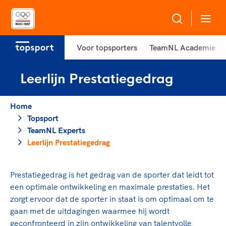
Voor topsporters
TeamNL Academie
Over NOC*NSF
Leerlijn Prestatiegedrag
Sportagenda 2032
Sportdeelname
Leden
Home
Algemene Vergadering
Topsport
Bonden en professionals in de sport
Topsport
TeamNL Experts
Raad van Toezicht en Bestuur
Beleidsmedewerkers
Leerlijn Prestatiegedrag
Merkbescherming NOC*NSF
Clubbestuurders
Voor talentvolle sporters
Voor bonden
Coördinatoren en opleiders
Prestatiegedrag is het gedrag van de sporter dat leidt tot
Atletencommissie
Onze partners
Trainer-coaches
een optimale ontwikkeling en maximale prestaties. Het
Paralympische Talentdag
Geven aan Sport
Officials
zorgt ervoor dat de sporter in staat is om optimaal om te
Pers
gaan met de uitdagingen waarmee hij wordt
geconfronteerd in zijn ontwikkeling van talentvolle