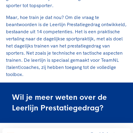
TeamNL Academie Kalender
Veilige en integere sport
sporter tot topsporter.
Sportonderzoek
Diversiteit en inclusie
Maar, hoe train je dat nou? Om die vraag te
Sportakkoord II
Gezonde sportomgeving
Kennisaanbod TeamNL Experts
beantwoorden is de Leerlijn Prestatiegedrag ontwikkeld,
Duurzaamheid
bestaande uit 14 competenties. Het is een praktische
TeamNL Sport Science Centre
vertaling naar de dagelijkse sportpraktijk, met als doel
Bekwaam sportkader
Game Changer
het dagelijks trainen van het prestatiegedrag van
Vitale clubs en bestuurlijk kader
TeamNL kids
Olympische Spelen LA28
sporters. Net zoals je technische en tactische aspecten
Olympische geschiedenis
trainen. De leerlijn is speciaal gemaakt voor TeamNL
Paralympische Spelen LA28
(talent)coaches, zij hebben toegang tot de volledige
Sportmatch
Europese Spelen Istanbul 2027
toolbox.
Clubacties
Nieuwspagina
Handboek Wet- en Regelgeving
Columns
Topsportbeleid
Opleidingen en trainingen
Wil je meer weten over de
Topsportfinanciering
Leerlijn Prestatiegedrag?
Maatschappelijke waarde topsport
High5 Stappenplan
Top teamsportcompetities
Sport gaat niet vanzelf
Ruimte voor sport