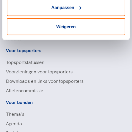
Topsportevenementenbeleid
Aanpassen
Partners
Werken bij NOC*NSF
Weigeren
Openstaande vacatures
Nieuws
Voor topsporters
Topsportstatussen
Voorzieningen voor topsporters
Downloads en links voor topsporters
Atletencommissie
Voor bonden
Thema's
Agenda