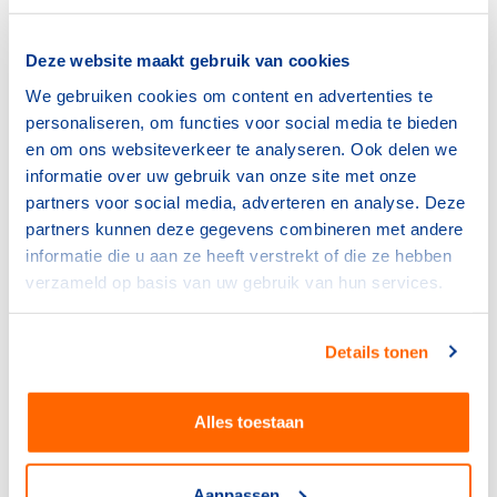
9 maart 2022: Eibergen
aanvang: 19.30 uur
Deze website maakt gebruik van cookies
locatie: De Klok
We gebruiken cookies om content en advertenties te
aanmelden:
via John Willemsen
personaliseren, om functies voor social media te bieden
9 maart 2022: Assen
en om ons websiteverkeer te analyseren. Ook delen we
aanvang: inloop 19.00 uur, aanvang 19.30 uur
informatie over uw gebruik van onze site met onze
locatie: Olympus
partners voor social media, adverteren en analyse. Deze
aanmelden:
via
partners kunnen deze gegevens combineren met andere
communicatie@assensportstad.nl
informatie die u aan ze heeft verstrekt of die ze hebben
meer info:
via deze link
verzameld op basis van uw gebruik van hun services.
10 maart 2022: Zevenhuizen
aanvang: 18.30 uur
Details tonen
locatie: Dorpshuis Swanla
aanmelden: via
www.actiefinzuidplas.nl
Alles toestaan
10 maart 2022: Nieuwegein
aanvang: 19.30 uur
Aanpassen