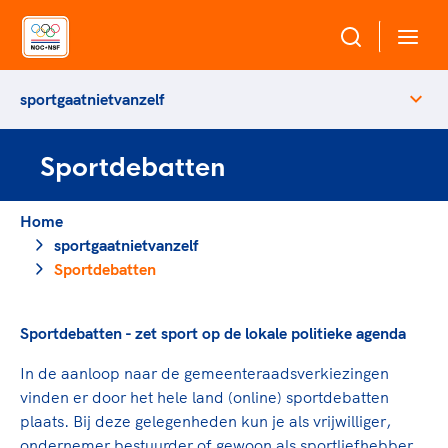
sportgaatnietvanzelf
Over NOC*NSF
Sportdebatten
Sportagenda 2032
Sportdeelname
Leden
Home
Algemene Vergadering
sportgaatnietvanzelf
Bonden en professionals in de sport
Topsport
Raad van Toezicht en Bestuur
Sportdebatten
Beleidsmedewerkers
Merkbescherming NOC*NSF
Clubbestuurders
Voor talentvolle sporters
Sportdebatten - zet sport op de lokale politieke agenda
Voor bonden
Coördinatoren en opleiders
Atletencommissie
Onze partners
Trainer-coaches
In de aanloop naar de gemeenteraadsverkiezingen
Paralympische Talentdag
Geven aan Sport
Officials
vinden er door het hele land (online) sportdebatten
Pers
plaats. Bij deze gelegenheden kun je als vrijwilliger,
ondernemer bestuurder of gewoon als sportliefhebber