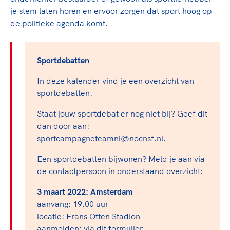
TeamNL Academie Kalender
Veilige en integere sport
je stem laten horen en ervoor zorgen dat sport hoog op
Sportonderzoek
de politieke agenda komt.
Diversiteit en inclusie
Sportakkoord II
Gezonde sportomgeving
Kennisaanbod TeamNL Experts
Duurzaamheid
TeamNL Sport Science Centre
Sportdebatten
Bekwaam sportkader
Game Changer
In deze kalender vind je een overzicht van
Vitale clubs en bestuurlijk kader
TeamNL kids
Olympische Spelen LA28
sportdebatten.
Olympische geschiedenis
Paralympische Spelen LA28
Staat jouw sportdebat er nog niet bij? Geef dit
Sportmatch
Europese Spelen Istanbul 2027
dan door aan:
Clubacties
Nieuwspagina
sportcampagneteamnl@nocnsf.nl
.
Handboek Wet- en Regelgeving
Columns
Topsportbeleid
Een sportdebatten bijwonen? Meld je aan via
Opleidingen en trainingen
de contactpersoon in onderstaand overzicht:
Topsportfinanciering
Maatschappelijke waarde topsport
3 maart 2022: Amsterdam
High5 Stappenplan
Top teamsportcompetities
aanvang: 19.00 uur
Sport gaat niet vanzelf
Ruimte voor sport
locatie: Frans Otten Stadion
aanmelden:
via dit formulier