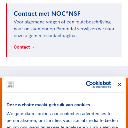
TeamNL Academie Kalender
Veilige en integere sport
Sportonderzoek
Diversiteit en inclusie
Contact met NOC*NSF
Sportakkoord II
Gezonde sportomgeving
Voor algemene vragen of een routebeschrijving
Kennisaanbod TeamNL Experts
naar ons kantoor op Papendal verwijzen we naar
Duurzaamheid
TeamNL Sport Science Centre
onze algemene contactpagina.
Bekwaam sportkader
Game Changer
Vitale clubs en bestuurlijk kader
Contact
TeamNL kids
Olympische Spelen LA28
Olympische geschiedenis
Paralympische Spelen LA28
Sportmatch
Europese Spelen Istanbul 2027
Clubacties
Nieuwspagina
Handboek Wet- en Regelgeving
Columns
Topsportbeleid
Opleidingen en trainingen
Topsportfinanciering
Maatschappelijke waarde topsport
Deze website maakt gebruik van cookies
High5 Stappenplan
Top teamsportcompetities
Sport gaat niet vanzelf
We gebruiken cookies om content en advertenties te
Ruimte voor sport
personaliseren, om functies voor social media te bieden
#wewinnenveelmetsport
en om ons websiteverkeer te analyseren. Ook delen we