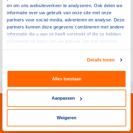
maar ook bij het maken van de beleidsnota of het
en om ons websiteverkeer te analyseren. Ook delen we
inzetten van verenigingsondersteuning, geeft data over
informatie over uw gebruik van onze site met onze
sport- en beweegdeelname een solide basis. Wij
partners voor social media, adverteren en analyse. Deze
brengen het sport- en beweeggedrag van inwoners
partners kunnen deze gegevens combineren met andere
lokaal in beeld.
informatie die u aan ze heeft verstrekt of die ze hebben
verzameld op basis van uw gebruik van hun services.
Meer weten?
Details tonen
kiss@nocnsf.nl
Alles toestaan
Aanpassen
Weigeren