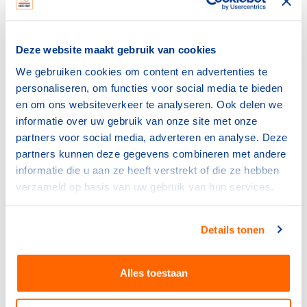
Kijk voor het aanbod bij jou in de buurt op
sportopleidingen.nl
Deze website maakt gebruik van cookies
www.sportopleidingen.nl
We gebruiken cookies om content en advertenties te
personaliseren, om functies voor social media te bieden
en om ons websiteverkeer te analyseren. Ook delen we
Opleidingen incompany
informatie over uw gebruik van onze site met onze
partners voor social media, adverteren en analyse. Deze
NOC*NSF Academie voor Sportkader biedt al haar
partners kunnen deze gegevens combineren met andere
opleidingen ook incompany aan. Voordeel hiervan is dat
informatie die u aan ze heeft verstrekt of die ze hebben
je alle trainers-coaches, bestuurders of arbiters kan
verzameld op basis van uw gebruik van hun services.
opleiden binnen jouw vereniging of gemeente. Natuurlijk
specifiek gericht op jullie behoefte. Omdat onze
incompany-opleidingen bovendien een vast tarief
Details tonen
hebben, zijn de kosten per persoon lager dan bij een
individuele inschrijving.
Alles toestaan