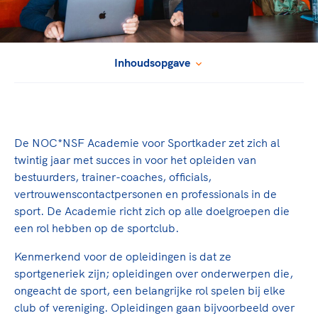
TeamNL Academie Kalender
Veilige en integere sport
Sportonderzoek
Diversiteit en inclusie
Sportakkoord II
Gezonde sportomgeving
Kennisaanbod TeamNL Experts
Inhoudsopgave
Duurzaamheid
TeamNL Sport Science Centre
Bekwaam sportkader
Game Changer
Vitale clubs en bestuurlijk kader
TeamNL kids
Olympische Spelen LA28
Olympische geschiedenis
De NOC*NSF Academie voor Sportkader zet zich al
Paralympische Spelen LA28
twintig jaar met succes in voor het opleiden van
Sportmatch
Europese Spelen Istanbul 2027
bestuurders, trainer-coaches, officials,
Clubacties
Nieuwspagina
vertrouwenscontactpersonen en professionals in de
Handboek Wet- en Regelgeving
Columns
sport. De Academie richt zich op alle doelgroepen die
Topsportbeleid
Opleidingen en trainingen
een rol hebben op de sportclub.
Topsportfinanciering
Kenmerkend voor de opleidingen is dat ze
Maatschappelijke waarde topsport
sportgeneriek zijn; opleidingen over onderwerpen die,
High5 Stappenplan
Top teamsportcompetities
Sport gaat niet vanzelf
ongeacht de sport, een belangrijke rol spelen bij elke
Ruimte voor sport
club of vereniging. Opleidingen gaan bijvoorbeeld over