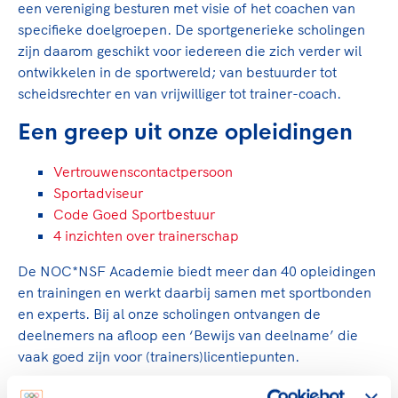
Clubondersteuning
Sport verenigt. Op sportclubs, pleintjes, tijdens
De TeamNL Academie
een vereniging besturen met visie of het coachen van
een rondje fietsen, door samen te skaten of naar
Beroepskrachten
specifieke doelgroepen. De sportgenerieke scholingen
de sportschool te gaan. Door samen te juichen
zijn daarom geschikt voor iedereen die zich verder wil
De TeamNL Academie biedt een leer- en
voor Sifan Hassan, Rico Verhoeven, Diede de
ontwikkelen in de sportwereld; van bestuurder tot
ontwikkelprogramma voor de volgende functies
Samen voor een veilige
Groot en het Nederlands Elftal. Of met trots te
scheidsrechter en van vrijwilliger tot trainer-coach.
binnen TeamNL programma's: experts, coaches,
sportomgeving
genieten van de karatewedstrijd van je dochter,
bestuurders, (technisch) directeuren, managers en
Een greep uit onze opleidingen
de halve marathon van je moeder of de
toekomstig kader.
Voor welk gedrag staat de club? Wat mag wel
hockeywedstrijd van je buurjongen.
Vertrouwenscontactpersoon
langs de lijn, in de kleedkamer, kantine en online?
Lees verder
Lees verder
Sportadviseur
En wat mag vooral niet? Een gedragscode geeft
Code Goed Sportbestuur
hier richting aan en is dus een belangrijk
4 inzichten over trainerschap
onderdeel van het clubbeleid rondom gewenst en
ongewenst gedrag.
De NOC*NSF Academie biedt meer dan 40 opleidingen
en trainingen en werkt daarbij samen met sportbonden
Lees verder
en experts. Bij al onze scholingen ontvangen de
deelnemers na afloop een ‘Bewijs van deelname’ die
vaak goed zijn voor (trainers)licentiepunten.