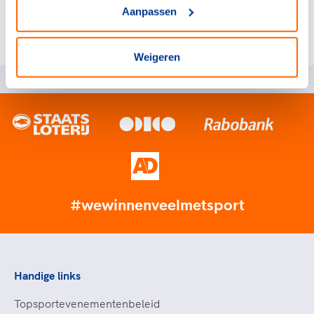
Meer weten hierover?
Aanpassen
opleidingen@nocnsf.nl
Weigeren
#wewinnenveelmetsport
Handige links
Topsportevenementenbeleid