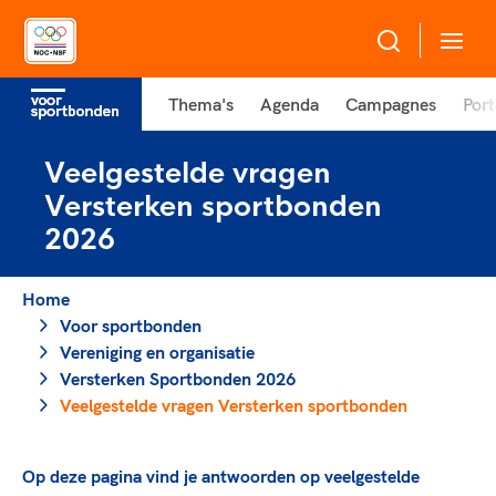
Thema's
Agenda
Campagnes
Port
Over NOC*NSF
Veelgestelde vragen
Sportagenda 2032
Sportdeelname
Versterken sportbonden
Leden
2026
Algemene Vergadering
Bonden en professionals in de sport
Topsport
Raad van Toezicht en Bestuur
Home
Beleidsmedewerkers
Merkbescherming NOC*NSF
Voor sportbonden
Clubbestuurders
Vereniging en organisatie
Voor talentvolle sporters
Voor bonden
Coördinatoren en opleiders
Versterken Sportbonden 2026
Atletencommissie
Onze partners
Trainer-coaches
Veelgestelde vragen Versterken sportbonden
Paralympische Talentdag
Geven aan Sport
Officials
Pers
Op deze pagina vind je antwoorden op veelgestelde