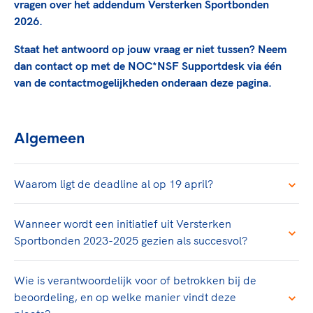
vragen over het addendum Versterken Sportbonden
TeamNL Academie Kalender
Veilige en integere sport
2026.
Sportonderzoek
Diversiteit en inclusie
Sportakkoord II
Staat het antwoord op jouw vraag er niet tussen? Neem
Gezonde sportomgeving
Kennisaanbod TeamNL Experts
dan contact op met de NOC*NSF Supportdesk via één
Duurzaamheid
TeamNL Sport Science Centre
van de contactmogelijkheden onderaan deze pagina.
Bekwaam sportkader
Game Changer
Vitale clubs en bestuurlijk kader
TeamNL kids
Olympische Spelen LA28
Olympische geschiedenis
Algemeen
Paralympische Spelen LA28
Sportmatch
Europese Spelen Istanbul 2027
Clubacties
Waarom ligt de deadline al op 19 april?
Nieuwspagina
Handboek Wet- en Regelgeving
Columns
Topsportbeleid
Opleidingen en trainingen
Wanneer wordt een initiatief uit Versterken
Topsportfinanciering
Sportbonden 2023-2025 gezien als succesvol?
Maatschappelijke waarde topsport
High5 Stappenplan
Top teamsportcompetities
Sport gaat niet vanzelf
Wie is verantwoordelijk voor of betrokken bij de
Ruimte voor sport
beoordeling, en op welke manier vindt deze