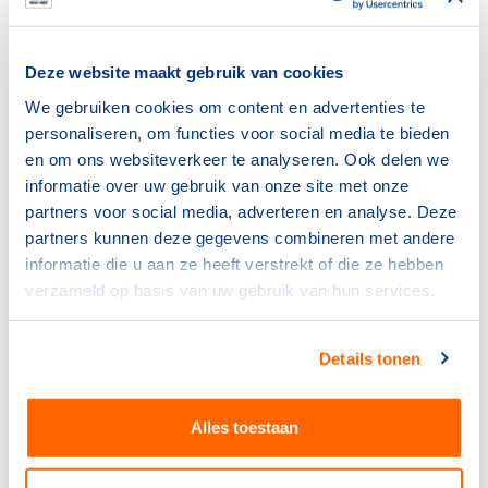
Heb je een vraag?
Neem contact op met NOC*NSF Supportdesk via:
Deze website maakt gebruik van cookies
We gebruiken cookies om content en advertenties te
personaliseren, om functies voor social media te bieden
Whatsapp
en om ons websiteverkeer te analyseren. Ook delen we
informatie over uw gebruik van onze site met onze
binnen twee uur antwoord (tijdens werkdagen)
partners voor social media, adverteren en analyse. Deze
partners kunnen deze gegevens combineren met andere
informatie die u aan ze heeft verstrekt of die ze hebben
verzameld op basis van uw gebruik van hun services.
Mail
Details tonen
binnen twee werkdagen antwoord
Alles toestaan
Chatten