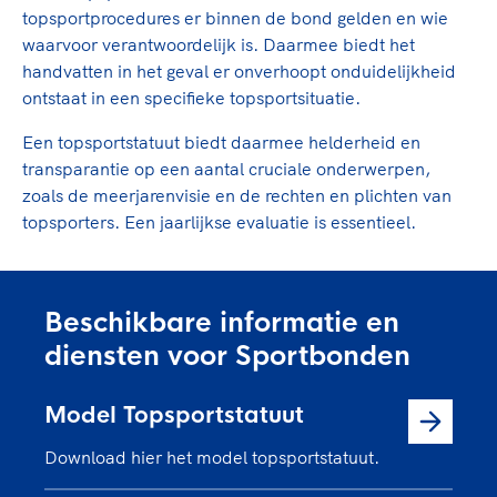
Clubondersteuning
Sport verenigt. Op sportclubs, pleintjes, tijdens
De TeamNL Academie
topsportprocedures er binnen de bond gelden en wie
een rondje fietsen, door samen te skaten of naar
Beroepskrachten
waarvoor verantwoordelijk is. Daarmee biedt het
de sportschool te gaan. Door samen te juichen
De TeamNL Academie biedt een leer- en
handvatten in het geval er onverhoopt onduidelijkheid
voor Sifan Hassan, Rico Verhoeven, Diede de
ontwikkelprogramma voor de volgende functies
ontstaat in een specifieke topsportsituatie.
Samen voor een veilige
Groot en het Nederlands Elftal. Of met trots te
binnen TeamNL programma's: experts, coaches,
sportomgeving
genieten van de karatewedstrijd van je dochter,
Een topsportstatuut biedt daarmee helderheid en
bestuurders, (technisch) directeuren, managers en
de halve marathon van je moeder of de
transparantie op een aantal cruciale onderwerpen,
toekomstig kader.
Voor welk gedrag staat de club? Wat mag wel
hockeywedstrijd van je buurjongen.
zoals de meerjarenvisie en de rechten en plichten van
langs de lijn, in de kleedkamer, kantine en online?
topsporters. Een jaarlijkse evaluatie is essentieel.
Lees verder
Lees verder
En wat mag vooral niet? Een gedragscode geeft
hier richting aan en is dus een belangrijk
onderdeel van het clubbeleid rondom gewenst en
Beschikbare informatie en
ongewenst gedrag.
diensten voor Sportbonden
Lees verder
Model Topsportstatuut
Download hier het model topsportstatuut.