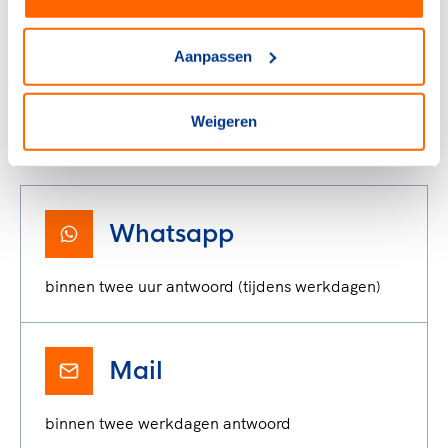
Aanpassen
Weigeren
Heb je een vraag?
Neem contact op met NOC*NSF Supportdesk via:
Whatsapp
binnen twee uur antwoord (tijdens werkdagen)
Mail
binnen twee werkdagen antwoord