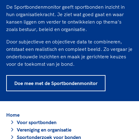
TeamNL Academie Kalender
Veilige en integere sport
De Sportbondenmonitor geeft sportbonden inzicht in
Sportonderzoek
Diversiteit en inclusie
hun organisatiekracht. Je ziet wat goed gaat en waar
Sportakkoord II
kansen liggen om verder te ontwikkelen op thema’s
Gezonde sportomgeving
Kennisaanbod TeamNL Experts
zoals bestuur, beleid en organisatie.
Duurzaamheid
TeamNL Sport Science Centre
Bekwaam sportkader
Door subjectieve en objectieve data te combineren,
Game Changer
ontstaat een realistisch en compleet beeld. Zo vergaar je
Vitale clubs en bestuurlijk kader
TeamNL kids
Olympische Spelen LA28
onderbouwde inzichten en maak je gerichtere keuzes
Olympische geschiedenis
voor de toekomst van je bond.
Paralympische Spelen LA28
Sportmatch
Europese Spelen Istanbul 2027
Clubacties
Nieuwspagina
Doe mee met de Sportbondenmonitor
Handboek Wet- en Regelgeving
Columns
Topsportbeleid
Opleidingen en trainingen
Topsportfinanciering
Maatschappelijke waarde topsport
Home
High5 Stappenplan
Top teamsportcompetities
Voor sportbonden
Sport gaat niet vanzelf
Vereniging en organisatie
Ruimte voor sport
Sportonderzoek voor bonden