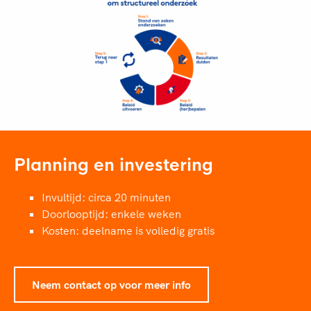
Planning en investering
Invultijd: circa 20 minuten
Doorlooptijd: enkele weken
Kosten: deelname is volledig gratis
Neem contact op voor meer info