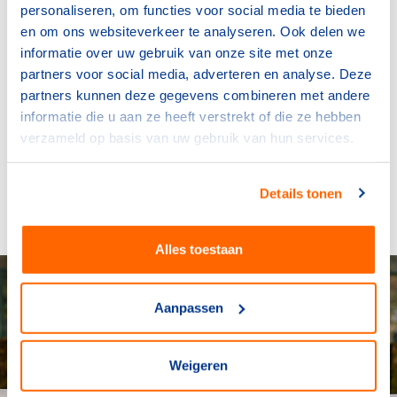
Blijf via onze ledennieuwsbrief op de hoogte van
personaliseren, om functies voor social media te bieden
de nieuwste ontwikkelingen rondom datagedreven
en om ons websiteverkeer te analyseren. Ook delen we
sportbeleid, onze producten en inspirerende
informatie over uw gebruik van onze site met onze
praktijkvoorbeelden. Ontvang je deze nieuwsbrief
partners voor social media, adverteren en analyse. Deze
nog niet of heb je ‘onderzoek & data’ nog niet in je
partners kunnen deze gegevens combineren met andere
nieuwsbriefvoorkeuren staan? Stuur een bericht
informatie die u aan ze heeft verstrekt of die ze hebben
naar supportdesk@nocnsf.nl en meld je aan.
verzameld op basis van uw gebruik van hun services.
Details tonen
Stuur een bericht
Alles toestaan
Aanpassen
Weigeren