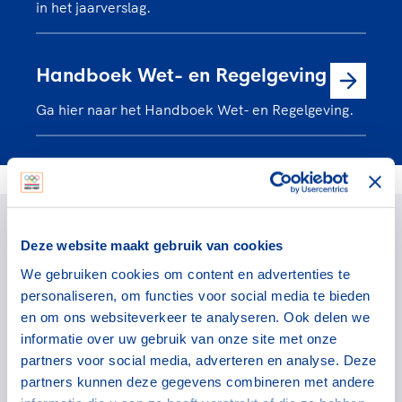
in het jaarverslag.
Handboek Wet- en Regelgeving
Ga hier naar het Handboek Wet- en Regelgeving.
Contact
Wil jij graag meer weten of heb je nog vragen? Neem
Deze website maakt gebruik van cookies
dan contact op.
We gebruiken cookies om content en advertenties te
personaliseren, om functies voor social media te bieden
en om ons websiteverkeer te analyseren. Ook delen we
informatie over uw gebruik van onze site met onze
Charlotte Balvert
partners voor social media, adverteren en analyse. Deze
partners kunnen deze gegevens combineren met andere
Adviseur zakelijk directeur