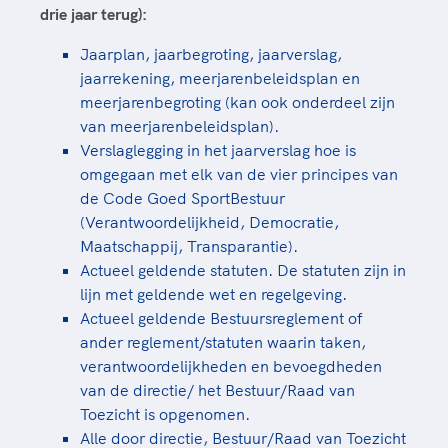
Clubondersteuning
Sport verenigt. Op sportclubs, pleintjes, tijdens
De TeamNL Academie
drie jaar terug):
een rondje fietsen, door samen te skaten of naar
Beroepskrachten
de sportschool te gaan. Door samen te juichen
Jaarplan, jaarbegroting, jaarverslag,
De TeamNL Academie biedt een leer- en
voor Sifan Hassan, Rico Verhoeven, Diede de
jaarrekening, meerjarenbeleidsplan en
ontwikkelprogramma voor de volgende functies
Samen voor een veilige
Groot en het Nederlands Elftal. Of met trots te
meerjarenbegroting (kan ook onderdeel zijn
binnen TeamNL programma's: experts, coaches,
sportomgeving
genieten van de karatewedstrijd van je dochter,
van meerjarenbeleidsplan).
bestuurders, (technisch) directeuren, managers en
de halve marathon van je moeder of de
Verslaglegging in het jaarverslag hoe is
toekomstig kader.
Voor welk gedrag staat de club? Wat mag wel
hockeywedstrijd van je buurjongen.
omgegaan met elk van de vier principes van
langs de lijn, in de kleedkamer, kantine en online?
de Code Goed SportBestuur
Lees verder
Lees verder
En wat mag vooral niet? Een gedragscode geeft
(Verantwoordelijkheid, Democratie,
hier richting aan en is dus een belangrijk
Maatschappij, Transparantie).
onderdeel van het clubbeleid rondom gewenst en
Actueel geldende statuten. De statuten zijn in
ongewenst gedrag.
lijn met geldende wet en regelgeving.
Actueel geldende Bestuursreglement of
Lees verder
ander reglement/statuten waarin taken,
verantwoordelijkheden en bevoegdheden
van de directie/ het Bestuur/Raad van
Toezicht is opgenomen.
Alle door directie, Bestuur/Raad van Toezicht