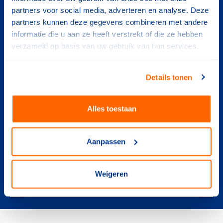
partners voor social media, adverteren en analyse. Deze
partners kunnen deze gegevens combineren met andere
informatie die u aan ze heeft verstrekt of die ze hebben
Herbert Wollf
verzameld op basis van uw gebruik van hun services.
Adviseur International Affairs & Events
Details tonen
Alles toestaan
Neem contact op
Aanpassen
herbert.wolff@nocnsf.nl
Weigeren