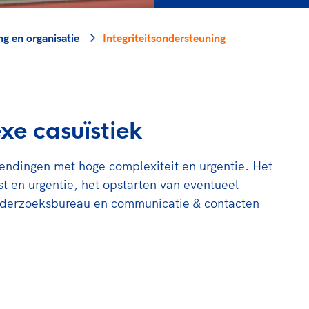
rt
Lees ve
je 
van
ng en organisatie
Integriteitsondersteuning
Le
kader
xe casuïstiek
hendingen met hoge complexiteit en urgentie. Het
st en urgentie, het opstarten van eventueel
nderzoeksbureau en communicatie & contacten