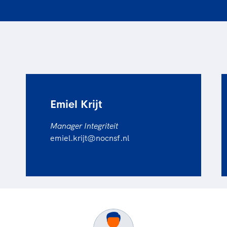
Emiel Krijt
Manager Integriteit
emiel.krijt@nocnsf.nl