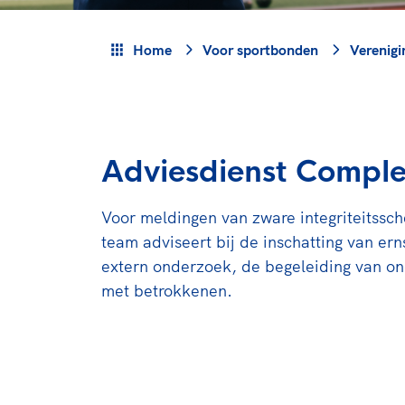
Veilige en integere sport
positionering van spo
Diversiteit en inclusie
Sportonderzoek
Home
Voor sportbonden
Verenigi
Gezonde sportomgeving
Sportakkoord II
Duurzaamheid
Bekwaam sportkader
Vitale clubs en bestuurlijk 
Adviesdienst Comple
Voor meldingen van zware integriteitssc
team adviseert bij de inschatting van ern
extern onderzoek, de begeleiding van o
met betrokkenen.
Lees meer