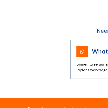
Nee
What
binnen twee uur 
(tijdens werkdage