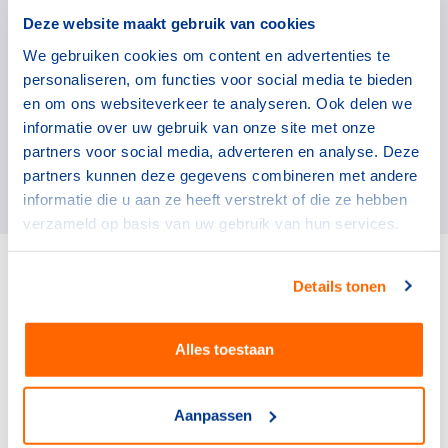
Deze website maakt gebruik van cookies
We gebruiken cookies om content en advertenties te
Mulier Instituut
personaliseren, om functies voor social media te bieden
Het Mulier Instituut streeft naar goed onderbouwd
en om ons websiteverkeer te analyseren. Ook delen we
beleid, gericht op de bevordering van sport,
informatie over uw gebruik van onze site met onze
sportief bewegen en versterking van de
partners voor social media, adverteren en analyse. Deze
sportsector.
partners kunnen deze gegevens combineren met andere
informatie die u aan ze heeft verstrekt of die ze hebben
verzameld op basis van uw gebruik van hun services.
Details tonen
Alles toestaan
Heb je een vraag?
Aanpassen
Neem contact op met NOC*NSF Supportdesk via: