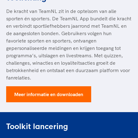
Clubondersteuning
Sport verenigt. Op sportclubs, pleintjes, tijdens
De TeamNL Academie
een rondje fietsen, door samen te skaten of naar
Beroepskrachten
De kracht van TeamNL zit in de optelsom van alle
de sportschool te gaan. Door samen te juichen
sporten én sporters. De TeamNL App bundelt die kracht
De TeamNL Academie biedt een leer- en
voor Sifan Hassan, Rico Verhoeven, Diede de
en verbindt sportliefhebbers jaarrond met TeamNL en
ontwikkelprogramma voor de volgende functies
Samen voor een veilige
Groot en het Nederlands Elftal. Of met trots te
de aangesloten bonden. Gebruikers volgen hun
binnen TeamNL programma's: experts, coaches,
sportomgeving
genieten van de karatewedstrijd van je dochter,
favoriete sporten en sporters, ontvangen
bestuurders, (technisch) directeuren, managers en
de halve marathon van je moeder of de
gepersonaliseerde meldingen en krijgen toegang tot
toekomstig kader.
Voor welk gedrag staat de club? Wat mag wel
hockeywedstrijd van je buurjongen.
programma’s, uitslagen en livestreams. Met quizzen,
langs de lijn, in de kleedkamer, kantine en online?
Lees verder
challenges, winacties en loyaliteitsacties groeit de
Lees verder
En wat mag vooral niet? Een gedragscode geeft
betrokkenheid en ontstaat een duurzaam platform voor
hier richting aan en is dus een belangrijk
fanrelaties.
onderdeel van het clubbeleid rondom gewenst en
ongewenst gedrag.
Meer informatie en downloaden
Lees verder
Toolkit lancering