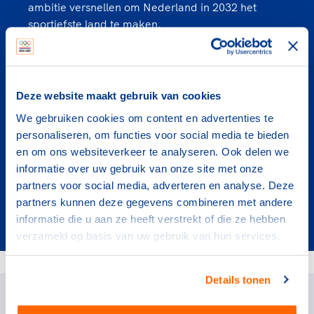
ambitie versnellen om Nederland in 2032 het
sportiefste land te maken.
Deze website maakt gebruik van cookies
Commerciële groeistrategie
We gebruiken cookies om content en advertenties te
vereniging NOC*NSF
personaliseren, om functies voor social media te bieden
en om ons websiteverkeer te analyseren. Ook delen we
Het traject ‘Commerciële groeistrategie
informatie over uw gebruik van onze site met onze
sportbonden & NOC*NSF’ richt zich op het
partners voor social media, adverteren en analyse. Deze
vergroten van de commerciële inkomsten voor de
partners kunnen deze gegevens combineren met andere
sport.
informatie die u aan ze heeft verstrekt of die ze hebben
verzameld op basis van uw gebruik van hun services.
Contact
Details tonen
Wil jij graag meer weten of heb je nog vragen? Neem