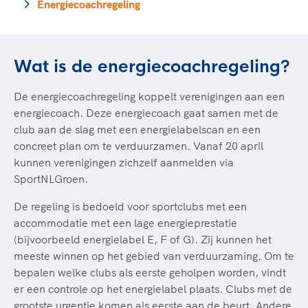
Clubondersteuning
Sport verenigt. Op sportclubs, pleintjes, tijdens
Energiecoachregeling
De TeamNL Academie
een rondje fietsen, door samen te skaten of naar
Beroepskrachten
de sportschool te gaan. Door samen te juichen
De TeamNL Academie biedt een leer- en
voor Sifan Hassan, Rico Verhoeven, Diede de
ontwikkelprogramma voor de volgende functies
Samen voor een veilige
Wat is de energiecoachregeling?
Groot en het Nederlands Elftal. Of met trots te
binnen TeamNL programma's: experts, coaches,
sportomgeving
genieten van de karatewedstrijd van je dochter,
bestuurders, (technisch) directeuren, managers en
De energiecoachregeling koppelt verenigingen aan een
de halve marathon van je moeder of de
toekomstig kader.
energiecoach. Deze energiecoach gaat samen met de
Voor welk gedrag staat de club? Wat mag wel
hockeywedstrijd van je buurjongen.
club aan de slag met een energielabelscan en een
langs de lijn, in de kleedkamer, kantine en online?
Lees verder
concreet plan om te verduurzamen. Vanaf 20 april
Lees verder
En wat mag vooral niet? Een gedragscode geeft
kunnen verenigingen zichzelf aanmelden via
hier richting aan en is dus een belangrijk
SportNLGroen.
onderdeel van het clubbeleid rondom gewenst en
ongewenst gedrag.
De regeling is bedoeld voor sportclubs met een
accommodatie met een lage energieprestatie
Lees verder
(bijvoorbeeld energielabel E, F of G). Zij kunnen het
meeste winnen op het gebied van verduurzaming. Om te
bepalen welke clubs als eerste geholpen worden, vindt
er een controle op het energielabel plaats. Clubs met de
grootste urgentie komen als eerste aan de beurt. Andere