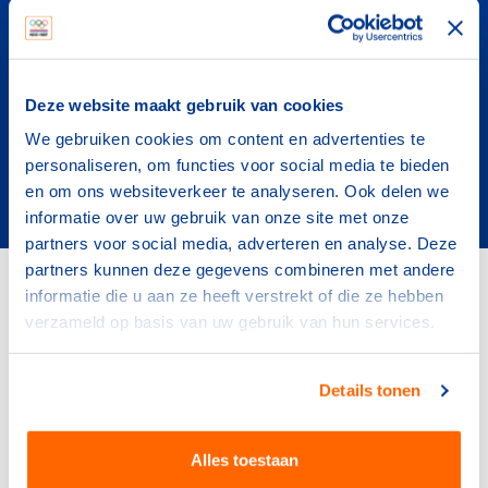
DUMAVA subsidieregeling
De subsidieregeling duurzaam maatschappelijk
vastgoed (DUMAVA) ondersteunt eigenaren van
Deze website maakt gebruik van cookies
bestaand maatschappelijk vastgoed bij het
We gebruiken cookies om content en advertenties te
investeren in verduurzaming van hun
personaliseren, om functies voor social media te bieden
accommodatie.
en om ons websiteverkeer te analyseren. Ook delen we
informatie over uw gebruik van onze site met onze
partners voor social media, adverteren en analyse. Deze
partners kunnen deze gegevens combineren met andere
Contact
informatie die u aan ze heeft verstrekt of die ze hebben
verzameld op basis van uw gebruik van hun services.
Wil je meer weten of heb je nog vragen over de
energiecoachregeling Neem dan contact op met de
Details tonen
projectleider, Wikke Tuinhout.
Alles toestaan