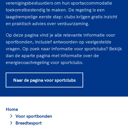
TeamNL Academie Kalender
verenigingsbestuurders om hun sportaccommodatie
Veilige en integere sport
toekomstbestendig te maken. De regeling is een
Sportonderzoek
Diversiteit en inclusie
laagdrempelige eerste stap: clubs krijgen gratis inzicht
Sportakkoord II
Gezonde sportomgeving
Kennisaanbod TeamNL Experts
en praktisch advies over verduurzaming.
Duurzaamheid
TeamNL Sport Science Centre
Op deze pagina vind je alle relevante informatie voor
Bekwaam sportkader
Game Changer
sportbonden, inclusief antwoorden op veelgestelde
Vitale clubs en bestuurlijk kader
TeamNL kids
vragen. Op zoek naar informatie voor sportclubs? Bekijk
Olympische Spelen LA28
dan de aparte pagina met informatie over de
Olympische geschiedenis
Paralympische Spelen LA28
energiecoachregeling voor sportclubs.
Sportmatch
Europese Spelen Istanbul 2027
Clubacties
Nieuwspagina
Naar de pagina voor sportclubs
Handboek Wet- en Regelgeving
Columns
Topsportbeleid
Opleidingen en trainingen
Topsportfinanciering
Maatschappelijke waarde topsport
Home
High5 Stappenplan
Top teamsportcompetities
Sport gaat niet vanzelf
Voor sportbonden
Ruimte voor sport
Breedtesport