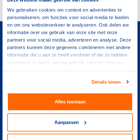
We gebruiken cookies om content en advertenties te
personaliseren, om functies voor social media te bieden
Contact
en om ons websiteverkeer te analyseren. Ook delen we
informatie over uw gebruik van onze site met onze
Heb je een agendapunt of een vraag? Neem dan gerust
partners voor social media, adverteren en analyse. Deze
contact op.
partners kunnen deze gegevens combineren met andere
informatie die u aan ze heeft verstrekt of die ze hebben
verzameld op basis van uw gebruik van hun services.
Marieke Gerritsen
Details tonen
Directiesecretariaat
Marieke.Gerritsen@nocnsf.nl
Alles toestaan
Aanpassen