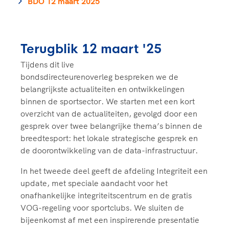
Clubondersteuning
BDO 12 maart 2025
Sport verenigt. Op sportclubs, pleintjes, tijdens
De TeamNL Academie
een rondje fietsen, door samen te skaten of naar
Beroepskrachten
de sportschool te gaan. Door samen te juichen
De TeamNL Academie biedt een leer- en
voor Sifan Hassan, Rico Verhoeven, Diede de
ontwikkelprogramma voor de volgende functies
Terugblik 12 maart '25
Samen voor een veilige
Groot en het Nederlands Elftal. Of met trots te
binnen TeamNL programma's: experts, coaches,
sportomgeving
genieten van de karatewedstrijd van je dochter,
Tijdens dit live
bestuurders, (technisch) directeuren, managers en
de halve marathon van je moeder of de
bondsdirecteurenoverleg bespreken we de
toekomstig kader.
Voor welk gedrag staat de club? Wat mag wel
hockeywedstrijd van je buurjongen.
belangrijkste actualiteiten en ontwikkelingen
langs de lijn, in de kleedkamer, kantine en online?
binnen de sportsector. We starten met een kort
Lees verder
Lees verder
En wat mag vooral niet? Een gedragscode geeft
overzicht van de actualiteiten, gevolgd door een
hier richting aan en is dus een belangrijk
gesprek over twee belangrijke thema’s binnen de
onderdeel van het clubbeleid rondom gewenst en
breedtesport: het lokale strategische gesprek en
ongewenst gedrag.
de doorontwikkeling van de data-infrastructuur.
In het tweede deel geeft de afdeling Integriteit een
Lees verder
update, met speciale aandacht voor het
onafhankelijke integriteitscentrum en de gratis
VOG-regeling voor sportclubs. We sluiten de
bijeenkomst af met een inspirerende presentatie