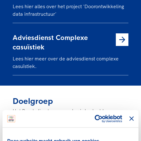
Lees hier alles over het project 'Doorontwikkeling
data infrastructuur'
Adviesdienst Complexe
casuïstiek
Lees hier meer over de adviesdienst complexe
casuïstiek.
Doelgroep
Het Bondsdirecteurenoverleg is bedoeld voor
directieleden van sportbonden en voorzitters van
sportbonden zonder directie.
Per bond is er ruimte voor één extra aanmelding.
Deze website maakt gebruik van cookies