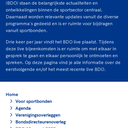
TeamNL Academie Kalender
(BDO) staan de belangrijkste actualiteiten en
Veilige en integere sport
ontwikkelingen binnen de sportsector centraal.
Sportonderzoek
Diversiteit en inclusie
Daarnaast worden relevante updates vanuit de diverse
Sportakkoord II
Gezonde sportomgeving
Kennisaanbod TeamNL Experts
programma's gedeeld en is er ruimte voor bijdragen
Duurzaamheid
vanuit sportbonden.
TeamNL Sport Science Centre
Bekwaam sportkader
Game Changer
Drie keer per jaar vindt het BDO live plaatst. Tijdens
Vitale clubs en bestuurlijk kader
TeamNL kids
deze live bijeenkomsten is er ruimte om met elkaar in
Olympische Spelen LA28
gesprek te gaan en elkaar persoonlijk te ontmoeten en
Olympische geschiedenis
Paralympische Spelen LA28
spreken. Op deze pagina vind je alle informatie over de
Sportmatch
Europese Spelen Istanbul 2027
eerstvolgende en/of het meest recente live BDO.
Clubacties
Nieuwspagina
Handboek Wet- en Regelgeving
Columns
Topsportbeleid
Opleidingen en trainingen
Home
Topsportfinanciering
Voor sportbonden
Maatschappelijke waarde topsport
Agenda
High5 Stappenplan
Top teamsportcompetities
Sport gaat niet vanzelf
Verenigingsoverleggen
Ruimte voor sport
Bondsdirecteurenoverleg