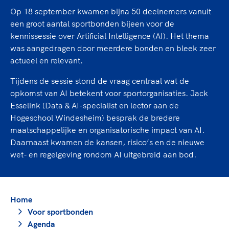
TeamNL Academie Kalender
Veilige en integere sport
Op 18 september kwamen bijna 50 deelnemers vanuit
Sportonderzoek
Diversiteit en inclusie
een groot aantal sportbonden bijeen voor de
Sportakkoord II
kennissessie over Artificial Intelligence (AI). Het thema
Gezonde sportomgeving
Kennisaanbod TeamNL Experts
was aangedragen door meerdere bonden en bleek zeer
Duurzaamheid
TeamNL Sport Science Centre
actueel en relevant.
Bekwaam sportkader
Game Changer
Tijdens de sessie stond de vraag centraal wat de
Vitale clubs en bestuurlijk kader
TeamNL kids
Olympische Spelen LA28
opkomst van AI betekent voor sportorganisaties. Jack
Olympische geschiedenis
Esselink (Data & AI-specialist en lector aan de
Paralympische Spelen LA28
Hogeschool Windesheim) besprak de bredere
Sportmatch
Europese Spelen Istanbul 2027
maatschappelijke en organisatorische impact van AI.
Clubacties
Nieuwspagina
Daarnaast kwamen de kansen, risico’s en de nieuwe
Handboek Wet- en Regelgeving
Columns
wet- en regelgeving rondom AI uitgebreid aan bod.
Topsportbeleid
Opleidingen en trainingen
Topsportfinanciering
Maatschappelijke waarde topsport
Home
High5 Stappenplan
Top teamsportcompetities
Sport gaat niet vanzelf
Voor sportbonden
Ruimte voor sport
Agenda