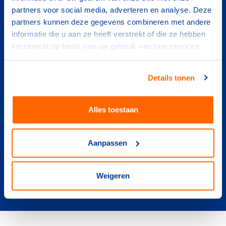
vragen of opmerkingen zijn.
partners voor social media, adverteren en analyse. Deze
partners kunnen deze gegevens combineren met andere
informatie die u aan ze heeft verstrekt of die ze hebben
verzameld op basis van uw gebruik van hun services.
Marcel van 't Hul
Details tonen
Programmamanager Kennis & Expertise
marcel.vanthul@nocnsf.nl
Alles toestaan
Aanpassen
Weigeren