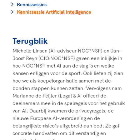
Clubondersteuning
Sport verenigt. Op sportclubs, pleintjes, tijdens
De TeamNL Academie
Kennissessies
een rondje fietsen, door samen te skaten of naar
Beroepskrachten
Kennissessie Artificial Intelligence
de sportschool te gaan. Door samen te juichen
De TeamNL Academie biedt een leer- en
voor Sifan Hassan, Rico Verhoeven, Diede de
ontwikkelprogramma voor de volgende functies
Samen voor een veilige
Groot en het Nederlands Elftal. Of met trots te
binnen TeamNL programma's: experts, coaches,
sportomgeving
genieten van de karatewedstrijd van je dochter,
Terugblik
bestuurders, (technisch) directeuren, managers en
de halve marathon van je moeder of de
toekomstig kader.
Michelle Linsen (AI-adviseur NOC*NSF) en Jan-
Voor welk gedrag staat de club? Wat mag wel
hockeywedstrijd van je buurjongen.
Joost Reyn (CIO NOC*NSF) gaven een inkijkje in
langs de lijn, in de kleedkamer, kantine en online?
Lees verder
hoe NOC*NSF met AI aan de slag is en welke
Lees verder
En wat mag vooral niet? Een gedragscode geeft
kansen er liggen voor de sport. Ook lieten zij zien
hier richting aan en is dus een belangrijk
hoe we als koepelorganisatie samen met de
onderdeel van het clubbeleid rondom gewenst en
bonden stappen kunnen zetten. Vervolgens nam
ongewenst gedrag.
Marianne de Feijter (Legal & AI officer) de
deelnemers mee in de spelregels voor het gebruik
Lees verder
van AI. Daarbij kwamen de privacyregels, de
nieuwe Europese AI-verordening en de
belangrijkste risico’s uitgebreid aan bod. Ze gaf
concrete handvatten om dit verstandig en