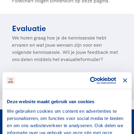
Flowchart volgen binnenkort op deze pagina.
Evaluatie
We horen graag hoe je de kennissessie hebt
ervaren en wat jouw wensen zijn voor een
volgende kennissessie. Wil je jouw feedback met
ons delen middels het evaluatieformulier?
Ga naar de evaluatie
Deze website maakt gebruik van cookies
We gebruiken cookies om content en advertenties te
Meer informatie
personaliseren, om functies voor social media te bieden
Graag zien we jou of één van jouw collega’s bij deze
en om ons websiteverkeer te analyseren. Ook delen we
kennissessie. Neem gerust contact op wanneer er nog
informatie over uw gebruik van onze site met onze