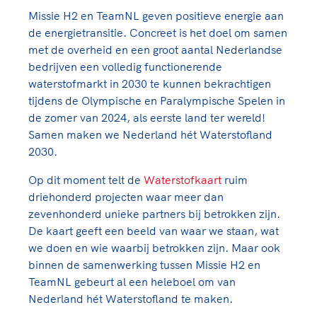
TeamNL Academie Kalender
Veilige en integere sport
Missie H2 en TeamNL geven positieve energie aan
Sportonderzoek
Diversiteit en inclusie
de energietransitie. Concreet is het doel om samen
Sportakkoord II
met de overheid en een groot aantal Nederlandse
Gezonde sportomgeving
Kennisaanbod TeamNL Experts
bedrijven een volledig functionerende
Duurzaamheid
TeamNL Sport Science Centre
waterstofmarkt in 2030 te kunnen bekrachtigen
Bekwaam sportkader
Game Changer
tijdens de Olympische en Paralympische Spelen in
Vitale clubs en bestuurlijk kader
TeamNL kids
de zomer van 2024, als eerste land ter wereld!
Olympische Spelen LA28
Samen maken we Nederland hét Waterstofland
Olympische geschiedenis
Paralympische Spelen LA28
2030.
Sportmatch
Europese Spelen Istanbul 2027
Op dit moment telt de
Waterstofkaart
ruim
Clubacties
Nieuwspagina
driehonderd projecten waar meer dan
Handboek Wet- en Regelgeving
Columns
zevenhonderd unieke partners bij betrokken zijn.
Topsportbeleid
Opleidingen en trainingen
De kaart geeft een beeld van waar we staan, wat
Topsportfinanciering
we doen en wie waarbij betrokken zijn. Maar ook
Maatschappelijke waarde topsport
binnen de samenwerking tussen Missie H2 en
High5 Stappenplan
Top teamsportcompetities
TeamNL gebeurt al een heleboel om van
Sport gaat niet vanzelf
Ruimte voor sport
Nederland hét Waterstofland te maken.