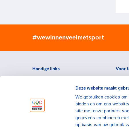
#wewinnenveelmetsport
Handige links
Voor t
Topsportevenementenbeleid
Topsp
Deze website maakt gebru
Partners
Voorzi
We gebruiken cookies om c
Werken bij NOC*NSF
Downlo
bieden en om ons websitev
topspo
Openstaande vacatures
site met onze partners vo
Atlet
Nieuws
gegevens combineren met a
op basis van uw gebruik v