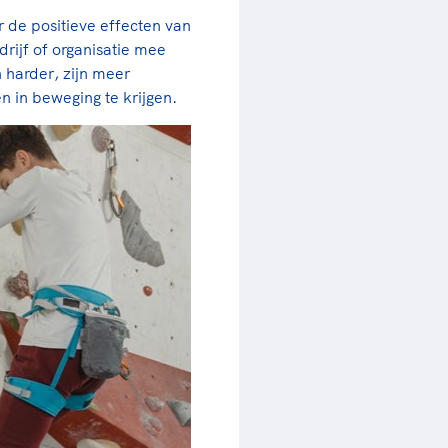
rder
moeder of de hockeywedstrijd
 de positieve effecten van
 je buurjongen.
rijf of organisatie mee
n harder, zijn meer
es verder
 in beweging te krijgen.