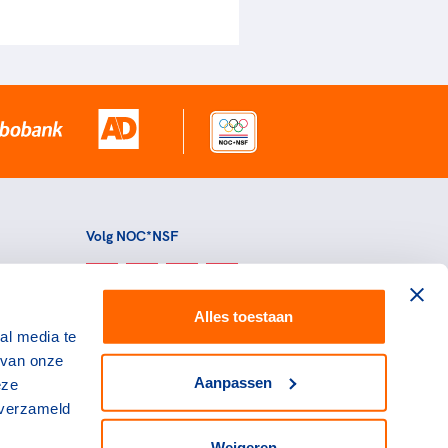
Volg NOC*NSF
Alles toestaan
al media te
 van onze
Aanpassen
eze
 verzameld
Weigeren