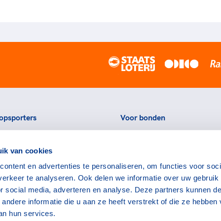
opsporters
Voor bonden
ortstatussen
Thema's
ik van cookies
eningen voor topsporters
Agenda
ontent en advertenties te personaliseren, om functies voor soci
ads en links voor
Portal
erkeer te analyseren. Ook delen we informatie over uw gebruik
rters
Nieuws
or social media, adverteren en analyse. Deze partners kunnen d
encommissie
Contact
ndere informatie die u aan ze heeft verstrekt of die ze hebben
an hun services.