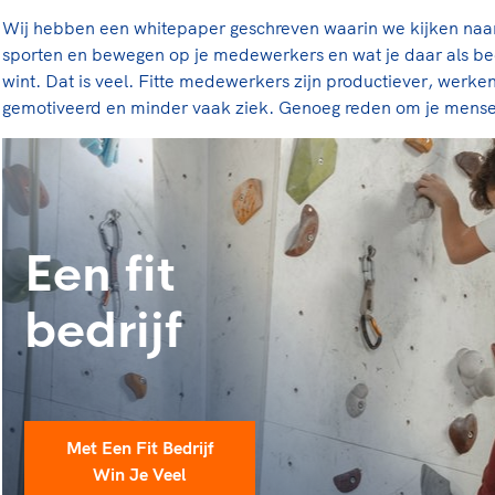
rt
Lees ve
je 
Wij hebben een whitepaper geschreven waarin we kijken naar
van
sporten en bewegen op je medewerkers en wat je daar als bed
wint. Dat is veel. Fitte medewerkers zijn productiever, werke
Le
gemotiveerd en minder vaak ziek. Genoeg reden om je mensen
kader
Een fit
bedrijf
Met Een Fit Bedrijf
Win Je Veel