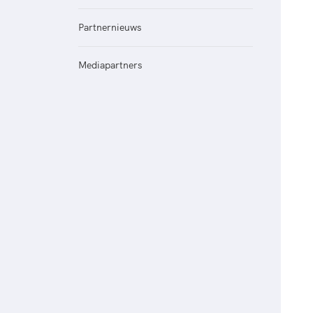
Veilige en integere sport
positionering van spo
Diversiteit en inclusie
Partnernieuws
Sportonderzoek
Gezonde sportomgeving
Sportakkoord II
Duurzaamheid
Mediapartners
Bekwaam sportkader
Vitale clubs en bestuurlijk 