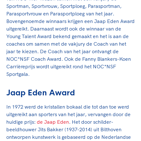
TeamNL Academie Kalender
Veilige en integere sport
Sportman, Sportvrouw, Sportploeg, Parasportman,
Sportonderzoek
Parasportvrouw en Parasportploeg van het jaar.
Diversiteit en inclusie
Sportakkoord II
Bovengenoemde winnaars krijgen een Jaap Eden Award
Gezonde sportomgeving
Kennisaanbod TeamNL Experts
uitgereikt. Daarnaast wordt ook de winnaar van de
Duurzaamheid
TeamNL Sport Science Centre
Young Talent Award bekend gemaakt en het is aan de
Bekwaam sportkader
Game Changer
coaches om samen met de vakjury de Coach van het
Vitale clubs en bestuurlijk kader
jaar te kiezen. De Coach van het jaar ontvangt de
TeamNL kids
Olympische Spelen LA28
NOC*NSF Coach Award. Ook de Fanny Blankers-Koen
Olympische geschiedenis
Paralympische Spelen LA28
Carrièreprijs wordt uitgereikt rond het NOC*NSF
Sportmatch
Sportgala.
Europese Spelen Istanbul 2027
Clubacties
Nieuwspagina
Jaap Eden Award
Handboek Wet- en Regelgeving
Columns
Topsportbeleid
Opleidingen en trainingen
Topsportfinanciering
In 1972 werd de kristallen bokaal die tot dan toe werd
uitgereikt aan sporters van het jaar, vervangen door de
Maatschappelijke waarde topsport
huidige prijs:
de Jaap Eden
. Het door schilder-
High5 Stappenplan
Top teamsportcompetities
Sport gaat niet vanzelf
beeldhouwer Jits Bakker (1937-2014) uit Bilthoven
Ruimte voor sport
ontworpen kunstwerk is gebaseerd op de Nederlandse