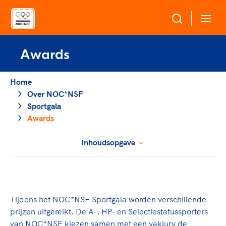
Awards
Over NOC*NSF
Home
Sportagenda 2032
Sportdeelname
Over NOC*NSF
Leden
Sportgala
Algemene Vergadering
Awards
Bonden en professionals in de sport
Topsport
Raad van Toezicht en Bestuur
Beleidsmedewerkers
Inhoudsopgave
Merkbescherming NOC*NSF
Clubbestuurders
Voor talentvolle sporters
Voor bonden
Coördinatoren en opleiders
Atletencommissie
Onze partners
Trainer-coaches
Paralympische Talentdag
Geven aan Sport
Officials
Tijdens het NOC*NSF Sportgala worden verschillende
Pers
prijzen uitgereikt. De A-, HP- en Selectiestatussporters
van NOC*NSF kiezen samen met een vakjury de