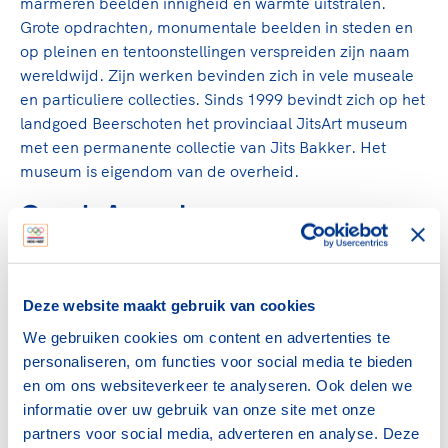
marmeren beelden innigheid en warmte uitstralen.
Grote opdrachten, monumentale beelden in steden en
op pleinen en tentoonstellingen verspreiden zijn naam
wereldwijd. Zijn werken bevinden zich in vele museale
en particuliere collecties. Sinds 1999 bevindt zich op het
landgoed Beerschoten het provinciaal JitsArt museum
met een permanente collectie van Jits Bakker. Het
museum is eigendom van de overheid.
Coach Award
De NOC*NSF Coach Award is tot stand gekomen na
overleg tussen NOC*NSF en kunstenaar Hans
Deze website maakt gebruik van cookies
Koekebacker. Tijdens een brainstorm over het vak
coachen werden de termen emotie, kennis, olympisch,
We gebruiken cookies om content en advertenties te
succes, trots, sport, symboliek en historie gebruik bij het
personaliseren, om functies voor social media te bieden
geven van input aan de kunstenaar.
en om ons websiteverkeer te analyseren. Ook delen we
informatie over uw gebruik van onze site met onze
De NOC*NSF Coach Award staat symbool voor
partners voor social media, adverteren en analyse. Deze
vertrouwen op elkaar, samen naar het hoogste streven