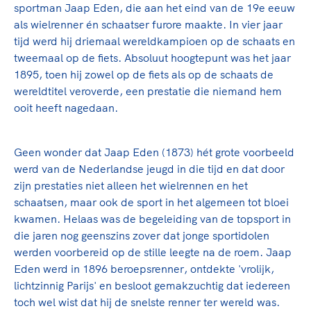
Clubondersteuning
Sport verenigt. Op sportclubs, pleintjes, tijdens
De TeamNL Academie
sportman Jaap Eden, die aan het eind van de 19e eeuw
een rondje fietsen, door samen te skaten of naar
Beroepskrachten
als wielrenner én schaatser furore maakte. In vier jaar
de sportschool te gaan. Door samen te juichen
tijd werd hij driemaal wereldkampioen op de schaats en
De TeamNL Academie biedt een leer- en
voor Sifan Hassan, Rico Verhoeven, Diede de
tweemaal op de fiets. Absoluut hoogtepunt was het jaar
ontwikkelprogramma voor de volgende functies
Samen voor een veilige
Groot en het Nederlands Elftal. Of met trots te
1895, toen hij zowel op de fiets als op de schaats de
binnen TeamNL programma's: experts, coaches,
sportomgeving
genieten van de karatewedstrijd van je dochter,
wereldtitel veroverde, een prestatie die niemand hem
bestuurders, (technisch) directeuren, managers en
de halve marathon van je moeder of de
ooit heeft nagedaan.
toekomstig kader.
Voor welk gedrag staat de club? Wat mag wel
hockeywedstrijd van je buurjongen.
langs de lijn, in de kleedkamer, kantine en online?
Lees verder
Lees verder
En wat mag vooral niet? Een gedragscode geeft
Geen wonder dat Jaap Eden (1873) hét grote voorbeeld
hier richting aan en is dus een belangrijk
werd van de Nederlandse jeugd in die tijd en dat door
onderdeel van het clubbeleid rondom gewenst en
zijn prestaties niet alleen het wielrennen en het
ongewenst gedrag.
schaatsen, maar ook de sport in het algemeen tot bloei
kwamen. Helaas was de begeleiding van de topsport in
Lees verder
die jaren nog geenszins zover dat jonge sportidolen
werden voorbereid op de stille leegte na de roem. Jaap
Eden werd in 1896 beroepsrenner, ontdekte 'vrolijk,
lichtzinnig Parijs' en besloot gemakzuchtig dat iedereen
toch wel wist dat hij de snelste renner ter wereld was.