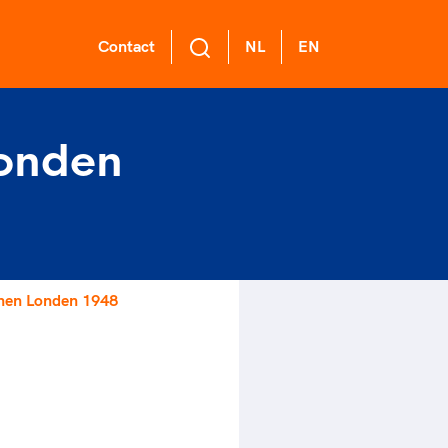
Contact
NL
EN
onden
L Academie
 voor een
ort gaat niet
ge sportomgeving
nzelf
demie biedt een
ikkelprogramma
k gedrag staat de club?
rt verenigt. Op sportclubs,
de functies binnen
el langs de lijn, in de
ntjes, tijdens een rondje
mma's: experts,
er, kantine en online?
sen, door samen te skaten of
en Londen 1948
rders, (technisch)
ag vooral niet? Een
r de sportschool te gaan.
anagers en
ode geeft hier richting
r samen te juichen voor Sifan
er.
 dus een belangrijk
san, Rico Verhoeven, Diede
l van het clubbeleid
Groot en het Nederlands
gewenst en ongewenst
al. Of met trots te genieten
 de karatewedstrijd van je
hter, de halve marathon van