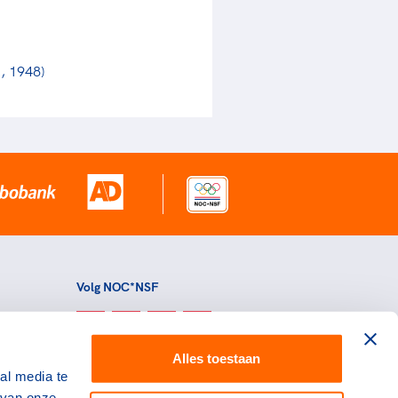
, 1948)
Volg NOC*NSF
Alles toestaan
al media te
 van onze