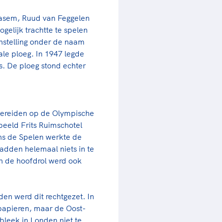
rder
moeder of de hockeywedstrijd
aasem, Ruud van Feggelen
 je buurjongen.
gelijk trachtte te spelen
enstelling onder de naam
es verder
le ploeg. In 1947 legde
s. De ploeg stond echter
 bereiden op de Olympische
beeld Frits Ruimschotel
ns de Spelen werkte de
hadden helemaal niets in te
n de hoofdrol werd ook
en werd dit rechtgezet. In
papieren, maar de Oost-
bleek in Londen niet te