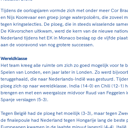
rt
Lees ve
je 
Tijdens de oorlogsjaren vormde zich met onder meer Cor Br
van
en Nijs Koorevaar een groep jonge waterpoloërs, die zoveel mo
tegen kringselecties. De ploeg, die in steeds wisselende sam
Le
De Kikvorschen uitkwam, werd de kern van de nieuwe nationa
Nederland tijdens het EK in Monaco beslag op de vijfde plaat
kader
aan de vooravond van nog grotere successen.
Wereldklasse
Het team kreeg alle ruimte om zich zo goed mogelijk voor te
Spelen van Londen, een jaar later in Londen. Zo werd bijvoor
teruggehaald, die naar Nederlands-Indië was gestuurd. Tijde
ploeg zich op naar wereldklasse. India (14-0) en Chili (12-1) 
brengen en met een weergaloze midvoor Ruud van Feggelen i
Spanje verslagen (5-3).
Tegen België had de ploeg het moeilijk (3-3), maar tegen Zwed
de finalepoule had Nederland tegen Hongarije lang de beste 
Europeanen kwamen in de laatste minuut langszij (4-4). Italië 