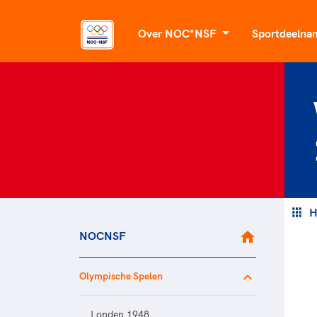
Over NOC*NSF
Sportdeeln
Organisatie
Wat kunnen we
Voor topsport
betekenen voor
Sportagenda 2032
Voor talentvolle spor
Bonden en professionals in 
Leden
Atletencommissie
Beleidsmedewerkers
Algemene Vergadering
Paralympische Talen
Clubbestuurders
Raad van Toezicht en Bestuur
TeamNL Acad
Coördinatoren en opleiders
Merkbescherming NOC*NSF
H
TeamNL Academie Ka
Trainer-coaches
NOCNSF
Partnerships
TeamNL Exper
Officials
Onze partners
Kennisaanbod TeamN
Maatschappelijke
Olympische Spelen
Geven aan Sport
TeamNL Sport Scienc
thema's
Maatschappelijke
Londen 1948