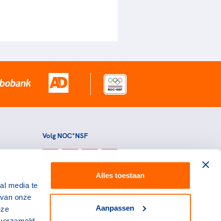
Volg NOC*NSF
Alles toestaan
al media te
 van onze
Aanpassen
eze
 verzameld