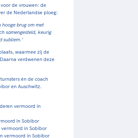
l voor de vrouwen: de
over de Nederlandse ploeg:
an hooge brug om met
sch samengesteld, keurig
d subliem.’
laats, waarmee zij de
n. Daarna verdwenen deze
turnsters én de coach
bibor en Auschwitz.
inderen vermoord in
rmoord in Sobibor
r vermoord in Sobibor
en vermoord in Sobibor