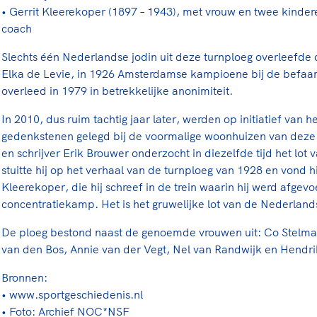
• Gerrit Kleerekoper (1897 – 1943), met vrouw en twee kinde
coach
Slechts één Nederlandse jodin uit deze turnploeg overleefde
Elka de Levie, in 1926 Amsterdamse kampioene bij de befaa
overleed in 1979 in betrekkelijke anonimiteit.
In 2010, dus ruim tachtig jaar later, werden op initiatief van 
gedenkstenen gelegd bij de voormalige woonhuizen van deze s
en schrijver Erik Brouwer onderzocht in diezelfde tijd het lot 
stuitte hij op het verhaal van de turnploeg van 1928 en vond h
Kleerekoper, die hij schreef in de trein waarin hij werd afgev
concentratiekamp. Het is het gruwelijke lot van de Nederland
De ploeg bestond naast de genoemde vrouwen uit: Co Stelma,
van den Bos, Annie van der Vegt, Nel van Randwijk en Hendri
Bronnen:
• www.sportgeschiedenis.nl
• Foto: Archief NOC*NSF