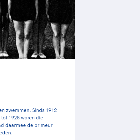
rder
moeder of de hockeywedstrijd
 je buurjongen.
es verder
en en zwemmen. Sinds 1912
tot 1928 waren die
ad daarmee de primeur
deden.