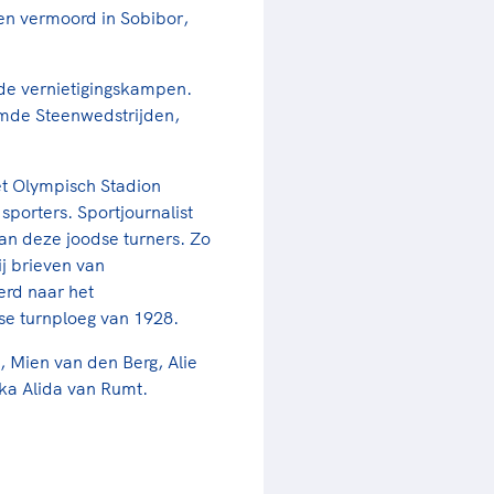
ren vermoord in Sobibor,
 de vernietigingskampen.
mde Steenwedstrijden,
het Olympisch Stadion
porters. Sportjournalist
van deze joodse turners. Zo
ij brieven van
oerd naar het
se turnploeg van 1928.
 Mien van den Berg, Alie
ka Alida van Rumt.