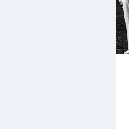
Veilige en integere sport
positionering van spo
Diversiteit en inclusie
Sportonderzoek
Gezonde sportomgeving
Sportakkoord II
Duurzaamheid
Bekwaam sportkader
Vitale clubs en bestuurlijk 