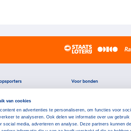
opsporters
Voor bonden
ortstatussen
Thema's
ik van cookies
eningen voor topsporters
Agenda
ontent en advertenties te personaliseren, om functies voor soci
ads en links voor
Portal
erkeer te analyseren. Ook delen we informatie over uw gebruik
rters
Nieuws
or social media, adverteren en analyse. Deze partners kunnen d
encommissie
Contact
ndere informatie die u aan ze heeft verstrekt of die ze hebben