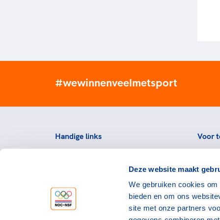
#wewinnenveelmetsport
Handige links
Voor t
Topsportevenementenbeleid
Topsp
Deze website maakt gebru
Partners
Voorzi
We gebruiken cookies om c
Werken bij NOC*NSF
Downlo
bieden en om ons websitev
topspo
Openstaande vacatures
site met onze partners vo
Atlet
Nieuws
gegevens combineren met a