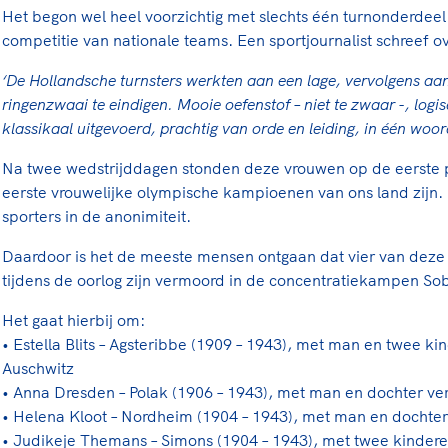
Het begon wel heel voorzichtig met slechts één turnonderdee
competitie van nationale teams. Een sportjournalist schreef 
‘De Hollandsche turnsters werkten aan een lage, vervolgens a
ringenzwaai te eindigen. Mooie oefenstof – niet te zwaar -, logi
klassikaal uitgevoerd, prachtig van orde en leiding, in één woor
Na twee wedstrijddagen stonden deze vrouwen op de eerste p
eerste vrouwelijke olympische kampioenen van ons land zij
sporters in de anonimiteit.
Daardoor is het de meeste mensen ontgaan dat vier van deze 
tijdens de oorlog zijn vermoord in de concentratiekampen So
Het gaat hierbij om:
• Estella Blits – Agsteribbe (1909 – 1943), met man en twee k
Auschwitz
• Anna Dresden – Polak (1906 – 1943), met man en dochter ve
• Helena Kloot – Nordheim (1904 – 1943), met man en dochte
• Judikeje Themans – Simons (1904 – 1943), met twee kinder