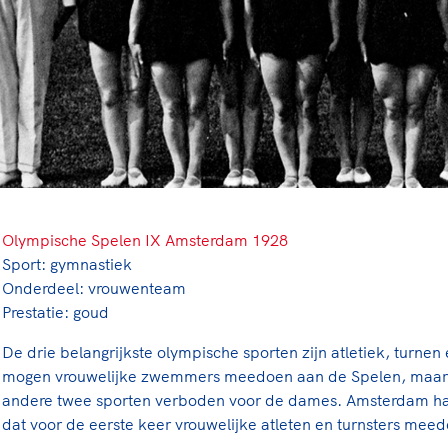
rt
Lees ve
je 
van
Le
kader
Olympische Spelen IX Amsterdam 1928
Sport: gymnastiek
Onderdeel: vrouwenteam
Prestatie: goud
De drie belangrijkste olympische sporten zijn atletiek, turn
mogen vrouwelijke zwemmers meedoen aan de Spelen, maar 
andere twee sporten verboden voor de dames. Amsterdam h
dat voor de eerste keer vrouwelijke atleten en turnsters mee