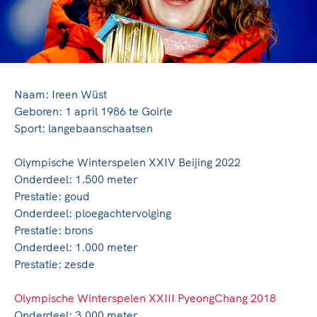
TeamNL Academie Kalender
Veilige en integere sport
Sportonderzoek
Diversiteit en inclusie
Sportakkoord II
Gezonde sportomgeving
Kennisaanbod TeamNL Experts
Duurzaamheid
TeamNL Sport Science Centre
Bekwaam sportkader
Naam: Ireen Wüst
Game Changer
Geboren: 1 april 1986 te Goirle
Vitale clubs en bestuurlijk kader
TeamNL kids
Olympische Spelen LA28
Sport: langebaanschaatsen
Olympische geschiedenis
Paralympische Spelen LA28
Olympische Winterspelen XXIV Beijing 2022
Sportmatch
Europese Spelen Istanbul 2027
Onderdeel: 1.500 meter
Clubacties
Nieuwspagina
Prestatie: goud
Handboek Wet- en Regelgeving
Columns
Onderdeel: ploegachtervolging
Topsportbeleid
Opleidingen en trainingen
Prestatie: brons
Topsportfinanciering
Onderdeel: 1.000 meter
Maatschappelijke waarde topsport
Prestatie: zesde
High5 Stappenplan
Top teamsportcompetities
Sport gaat niet vanzelf
Ruimte voor sport
Olympische Winterspelen XXIII PyeongChang 2018
Onderdeel: 3.000 meter