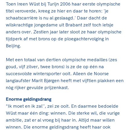
Toen Ireen Wüst bij Turijn 2006 haar eerste olympische
titel veroverde, kreeg ze hier en daar te horen: 'je
schaatscarrière is nu al geslaagd.' Daar dacht de
wilskrachtige jongedame uit Brabant zelf toch ietsje
anders over. Zestien jaar later sloot ze haar olympische
tijdperk af met brons op de ploegachtervolging in
Beijing.
Met een totaal van dertien olympische medailles (zes
goud, vijf zilver, twee brons) is ze de op één na
succesvolste wintersporter ooit. Alleen de Noorse
langlaufster Marit Bjørgen heeft met vijftien plakken een
nòg rijker gevulde prijzenkast.
Enorme geldingsdrang
"Ik moet en ik zal'', zei ze ooit. En daarmee bedoelde
Wüst maar één ding: winnen. Die sterke wil, die vurige
ambitie, zat er al vroeg bij haar in. Altijd maar willen
winnen. Die enorme geldingsdrang heeft haar ook