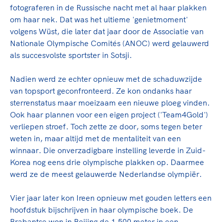
fotograferen in de Russische nacht met al haar plakken
om haar nek. Dat was het ultieme 'genietmoment'
volgens Wüst, die later dat jaar door de Associatie van
Nationale Olympische Comités (ANOC) werd gelauwerd
als succesvolste sportster in Sotsji.
Nadien werd ze echter opnieuw met de schaduwzijde
van topsport geconfronteerd. Ze kon ondanks haar
sterrenstatus maar moeizaam een nieuwe ploeg vinden.
Ook haar plannen voor een eigen project ('Team4Gold')
verliepen stroef. Toch zette ze door, soms tegen beter
weten in, maar altijd met de mentaliteit van een
winnaar. Die onverzadigbare instelling leverde in Zuid-
Korea nog eens drie olympische plakken op. Daarmee
werd ze de meest gelauwerde Nederlandse olympiër.
Vier jaar later kon Ireen opnieuw met gouden letters een
hoofdstuk bijschrijven in haar olympische boek. De
Brabantse won in Beijing de 1.500 meter in een