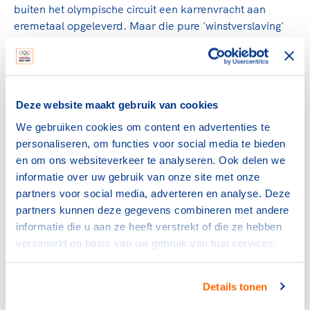
buiten het olympische circuit een karrenvracht aan
eremetaal opgeleverd. Maar die pure 'winstverslaving'
heeft soms ook een keerzijde. Zo wilde ze na Turijn
2006 te hard, te snel en ook te graag doorpakken. Wüst
raakte zwaar overtraind. "Jeugdige overmoed'', zo
verklaarde ze later. Van het onbevangen en vrolijke
Deze website maakt gebruik van cookies
meisje dat in Turijn vanuit het niets toesloeg, was niet
veel meer te bekennen. "Keigaaf'' (een gevleugelde
We gebruiken cookies om content en advertenties te
uitspraak van de jonge Wüst) was haar schaatsleven
personaliseren, om functies voor social media te bieden
toen zeker niet meer. Maar ze kwam ijzersterk terug,
en om ons websiteverkeer te analyseren. Ook delen we
zoals ze altijd alle tegenslagen hoe dan ook wist te
informatie over uw gebruik van onze site met onze
overwinnen.
partners voor social media, adverteren en analyse. Deze
partners kunnen deze gegevens combineren met andere
Bij Vancouver 2010 zat ze in fysiek opzicht slechts op
informatie die u aan ze heeft verstrekt of die ze hebben
zeventig procent. Toch won Wüst opnieuw olympisch
verzameld op basis van uw gebruik van hun services.
goud. Op kwaliteit en karakter. Twee eigenschappen op
basis waarvan ze nadien de overwinningen aaneen
bleef rijgen.
Details tonen