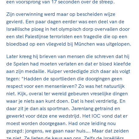
Clubondersteuning
Sport verenigt. Op sportclubs, pleintjes, tijdens
een voorsprong van 17 seconden over de streep.
De TeamNL Academie
een rondje fietsen, door samen te skaten of naar
Beroepskrachten
Zijn overwinning werd maar op bescheiden wijze
de sportschool te gaan. Door samen te juichen
De TeamNL Academie biedt een leer- en
gevierd. Een paar dagen eerder was een deel van de
voor Sifan Hassan, Rico Verhoeven, Diede de
ontwikkelprogramma voor de volgende functies
Samen voor een veilige
Israëlische ploeg in het olympisch dorp overvallen door
Groot en het Nederlands Elftal. Of met trots te
binnen TeamNL programma's: experts, coaches,
een stel Palestijnse terroristen een tragedie die op een
sportomgeving
genieten van de karatewedstrijd van je dochter,
bestuurders, (technisch) directeuren, managers en
bloedbad op een vliegveld bij München was uitgelopen.
de halve marathon van je moeder of de
toekomstig kader.
Voor welk gedrag staat de club? Wat mag wel
hockeywedstrijd van je buurjongen.
Later kreeg hij brieven van mensen die schreven dat hij
langs de lijn, in de kleedkamer, kantine en online?
Lees verder
de Spelen had moeten verlaten en dat er bloed kleefde
Lees verder
En wat mag vooral niet? Een gedragscode geeft
aan zijn medaille. Kuiper verdedigde zich daar als volgt
hier richting aan en is dus een belangrijk
tegen: "Hadden de sportlieden die doorgingen geen
onderdeel van het clubbeleid rondom gewenst en
respect voor een mensenleven? Zo was het natuurlijk
ongewenst gedrag.
niet. Kijk, overal ter wereld gebeuren vreselijke dingen
waar je niets aan kunt doen. Dat is heel verdrietig. En
Lees verder
daar zit je dan als sportman. Jarenlang getraind en
gewerkt voor déze ene wedstrijd. Het IOC vond dat er
moest worden doorgegaan. Had onze leiding nou
gezegd: jongens, we gaan naar huis…. Maar dat zeiden
ze niet. Ze lieten de keus aan ons. Zelfs de Israëliërs