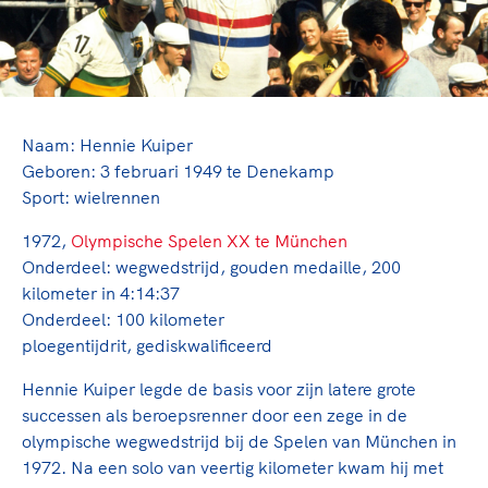
TeamNL Academie Kalender
Veilige en integere sport
Sportonderzoek
Diversiteit en inclusie
Sportakkoord II
Gezonde sportomgeving
Kennisaanbod TeamNL Experts
Duurzaamheid
TeamNL Sport Science Centre
Bekwaam sportkader
Naam: Hennie Kuiper
Game Changer
Geboren: 3 februari 1949 te Denekamp
Vitale clubs en bestuurlijk kader
TeamNL kids
Olympische Spelen LA28
Sport: wielrennen
Olympische geschiedenis
Paralympische Spelen LA28
1972,
Olympische Spelen XX te München
Sportmatch
Europese Spelen Istanbul 2027
Onderdeel: wegwedstrijd, gouden medaille, 200
Clubacties
Nieuwspagina
kilometer in 4:14:37
Handboek Wet- en Regelgeving
Onderdeel: 100 kilometer
Columns
Topsportbeleid
ploegentijdrit, gediskwalificeerd
Opleidingen en trainingen
Topsportfinanciering
Hennie Kuiper legde de basis voor zijn latere grote
Maatschappelijke waarde topsport
successen als beroepsrenner door een zege in de
High5 Stappenplan
Top teamsportcompetities
Sport gaat niet vanzelf
olympische wegwedstrijd bij de Spelen van München in
Ruimte voor sport
1972. Na een solo van veertig kilometer kwam hij met