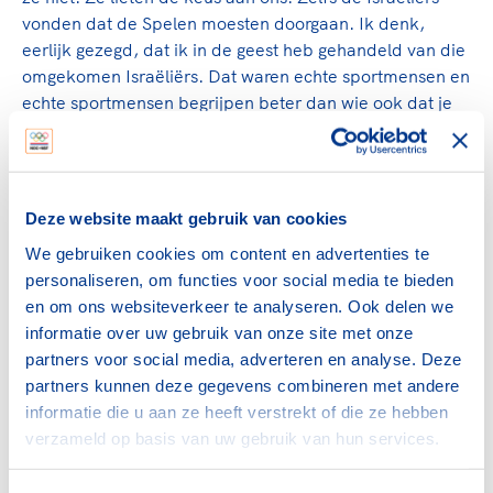
vonden dat de Spelen moesten doorgaan. Ik denk,
eerlijk gezegd, dat ik in de geest heb gehandeld van die
omgekomen Israëliërs. Dat waren echte sportmensen en
echte sportmensen begrijpen beter dan wie ook dat je
wat je begonnen bent, en waar je zo veel jaar voor hebt
getraind, ook wilt volbrengen."
Ploegentijdrit
Deze website maakt gebruik van cookies
Kuiper maakte ook deel uit van de ploeg die in München
uitkwam op de ploegentijdrit. Het Nederlandse kwartet,
We gebruiken cookies om content en advertenties te
naast Kuiper bestaande uit Aad van der Hoek, Fedor
personaliseren, om functies voor social media te bieden
den Hertog en Cees Priem eindigde als derde. Van der
en om ons websiteverkeer te analyseren. Ook delen we
Hoek viel na veertig kilometer uit. Desondanks slaagden
informatie over uw gebruik van onze site met onze
de overige drie renners erin een podiumplek te
partners voor social media, adverteren en analyse. Deze
bemachtigen. Tot hun grote teleurstelling moesten zij
partners kunnen deze gegevens combineren met andere
een dag later hun medaille inleveren wegens vermeend
informatie die u aan ze heeft verstrekt of die ze hebben
dopinggebruik van Van der Hoek.
verzameld op basis van uw gebruik van hun services.
In de tijd van Hennie Kuiper waren de Olympische