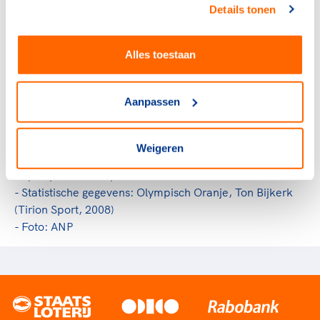
Spelen alleen opengesteld voor amateurs. Kuiper is een
Details tonen
van de weinige olympische wegkampioenen uit die tijd
die later ook als professional zeer succesvol waren. Hij
Alles toestaan
werd wereldkampioen in 1975, werd tweede in de Tour
de France (1977 en 1980) en won tal van klassiekers,
zoals de Ronde van Vlaanderen (1981), Ronde van
Aanpassen
Lombardije (1981), Parijs-Roubaix (1983) en Milaan-
Sanremo (1985).
Weigeren
Bronnen:
- Sportportretten Sport.nl
- Statistische gegevens: Olympisch Oranje, Ton Bijkerk
(Tirion Sport, 2008)
- Foto: ANP