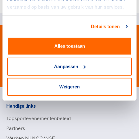
• Jaarverslag NOC*NSF 1958
verzameld op basis van uw gebruik van hun services.
Details tonen
Alles toestaan
Aanpassen
#wewinnenveelmetsport
Weigeren
Handige links
Topsportevenementenbeleid
Partners
Werken bij NOC*NSF