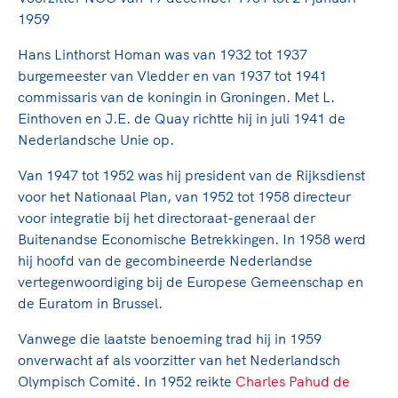
TeamNL Academie Kalender
Veilige en integere sport
1959
Sportonderzoek
Diversiteit en inclusie
Hans Linthorst Homan was van 1932 tot 1937
Sportakkoord II
Gezonde sportomgeving
Kennisaanbod TeamNL Experts
burgemeester van Vledder en van 1937 tot 1941
Duurzaamheid
TeamNL Sport Science Centre
commissaris van de koningin in Groningen. Met L.
Bekwaam sportkader
Einthoven en J.E. de Quay richtte hij in juli 1941 de
Game Changer
Nederlandsche Unie op.
Vitale clubs en bestuurlijk kader
TeamNL kids
Olympische Spelen LA28
Olympische geschiedenis
Van 1947 tot 1952 was hij president van de Rijksdienst
Paralympische Spelen LA28
voor het Nationaal Plan, van 1952 tot 1958 directeur
Sportmatch
Europese Spelen Istanbul 2027
voor integratie bij het directoraat-generaal der
Clubacties
Nieuwspagina
Buitenandse Economische Betrekkingen. In 1958 werd
Handboek Wet- en Regelgeving
hij hoofd van de gecombineerde Nederlandse
Columns
Topsportbeleid
vertegenwoordiging bij de Europese Gemeenschap en
Opleidingen en trainingen
Topsportfinanciering
de Euratom in Brussel.
Maatschappelijke waarde topsport
Vanwege die laatste benoeming trad hij in 1959
High5 Stappenplan
Top teamsportcompetities
Sport gaat niet vanzelf
onverwacht af als voorzitter van het Nederlandsch
Ruimte voor sport
Olympisch Comité. In 1952 reikte
Charles Pahud de