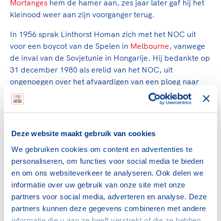
Clubondersteuning
Sport verenigt. Op sportclubs, pleintjes, tijdens
Mortanges
hem de hamer aan, zes jaar later gaf hij het
De TeamNL Academie
een rondje fietsen, door samen te skaten of naar
kleinood weer aan zijn voorganger terug.
Beroepskrachten
de sportschool te gaan. Door samen te juichen
De TeamNL Academie biedt een leer- en
In 1956 sprak Linthorst Homan zich met het NOC uit
voor Sifan Hassan, Rico Verhoeven, Diede de
ontwikkelprogramma voor de volgende functies
Samen voor een veilige
voor een boycot van de Spelen in
Melbourne
, vanwege
Groot en het Nederlands Elftal. Of met trots te
binnen TeamNL programma's: experts, coaches,
de inval van de Sovjetunie in Hongarije. Hij bedankte op
sportomgeving
genieten van de karatewedstrijd van je dochter,
bestuurders, (technisch) directeuren, managers en
31 december 1980 als erelid van het NOC, uit
de halve marathon van je moeder of de
toekomstig kader.
ongenoegen over het afvaardigen van een ploeg naar
Voor welk gedrag staat de club? Wat mag wel
hockeywedstrijd van je buurjongen.
Moskou
.
langs de lijn, in de kleedkamer, kantine en online?
Lees verder
Lees verder
En wat mag vooral niet? Een gedragscode geeft
Linthorst Homan gaf ook de aanzet tot de reorganisatie
hier richting aan en is dus een belangrijk
van het NOC, die uiteindelijk leidde tot de oprichting
onderdeel van het clubbeleid rondom gewenst en
Deze website maakt gebruik van cookies
van de Nederlandse Sport Federatie (NSF). Toen de
ongewenst gedrag.
Algemene Vergadering van het NOC op 24 januari 1959
We gebruiken cookies om content en advertenties te
definitief akkoord ging met de oprichting van de NSF,
personaliseren, om functies voor social media te bieden
Lees verder
trad hij als voorzitter af.
en om ons websiteverkeer te analyseren. Ook delen we
informatie over uw gebruik van onze site met onze
Bronnen:
partners voor social media, adverteren en analyse. Deze
• Kroniek Olympische Spelen, 75 jaar NOC (Elsevier
partners kunnen deze gegevens combineren met andere
1987)
informatie die u aan ze heeft verstrekt of die ze hebben