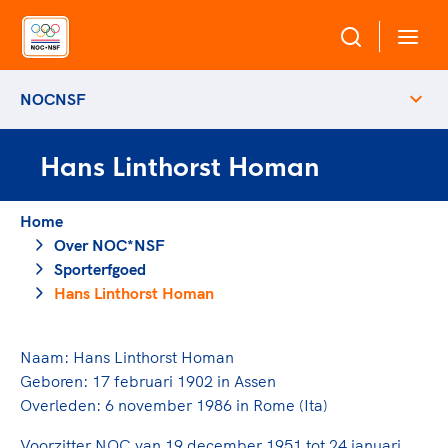
NOCNSF
Over NOC*NSF
Hans Linthorst Homan
Sportagenda 2032
Sportdeelname
Leden
Home
Algemene Vergadering
Over NOC*NSF
Bonden en professionals in de sport
Topsport
Raad van Toezicht en Bestuur
Sporterfgoed
Beleidsmedewerkers
Merkbescherming NOC*NSF
Hans Linthorst Homan
Clubbestuurders
Voor talentvolle sporters
Voor bonden
Coördinatoren en opleiders
Atletencommissie
Naam: Hans Linthorst Homan
Onze partners
Trainer-coaches
Geboren: 17 februari 1902 in Assen
Paralympische Talentdag
Geven aan Sport
Officials
Overleden: 6 november 1986 in Rome (Ita)
Pers
Voorzitter NOC van 19 december 1951 tot 24 januari