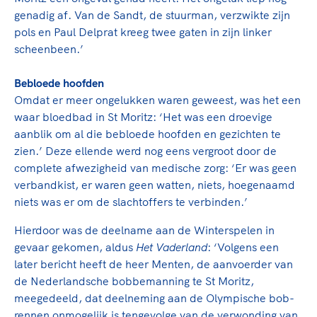
genadig af. Van de Sandt, de stuurman, verzwikte zijn
pols en Paul Delprat kreeg twee gaten in zijn linker
scheenbeen.’
Bebloede hoofden
Omdat er meer ongelukken waren geweest, was het een
waar bloedbad in St Moritz: ‘Het was een droevige
aanblik om al die bebloede hoofden en gezichten te
zien.’ Deze ellende werd nog eens vergroot door de
complete afwezigheid van medische zorg: ‘Er was geen
verbandkist, er waren geen watten, niets, hoegenaamd
niets was er om de slachtoffers te verbinden.’
Hierdoor was de deelname aan de Winterspelen in
gevaar gekomen, aldus
Het Vaderland
: ‘Volgens een
later bericht heeft de heer Menten, de aanvoerder van
de Nederlandsche bobbemanning te St Moritz,
meegedeeld, dat deelneming aan de Olympische bob-
rennen onmogelijk is tengevolge van de verwonding van