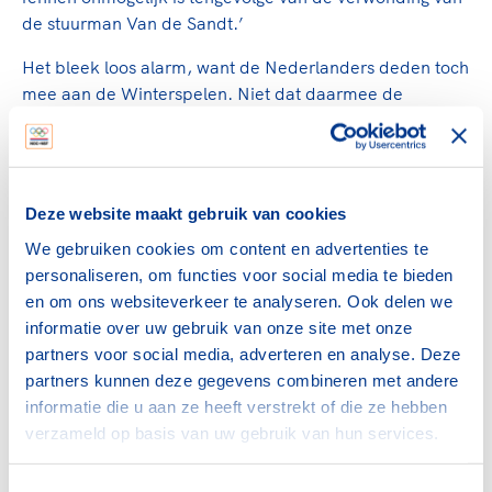
de stuurman Van de Sandt.’
Het bleek loos alarm, want de Nederlanders deden toch
mee aan de Winterspelen. Niet dat daarmee de
problemen waren opgelost, omdat de Spelen waren
getroffen door plotseling invallende dooi. Daardoor
stonden er plassen water op de bobbaan en werd het
aantal wedstrijden met de bob gehalveerd naar twee.
Deze website maakt gebruik van cookies
Dat Nederland ondanks het ongeluk uiteindelijk toch
We gebruiken cookies om content en advertenties te
twaalfde werd, was geen slecht resultaat.
personaliseren, om functies voor social media te bieden
en om ons websiteverkeer te analyseren. Ook delen we
Vreeselijken sneeuwstorm
informatie over uw gebruik van onze site met onze
Met een gezondere Van de Sandt erbij was een
partners voor social media, adverteren en analyse. Deze
olympische ereplaats zeker mogelijk geweest. In de
partners kunnen deze gegevens combineren met andere
jaren na de Winterspelen toonde hij namelijk aan tot de
informatie die u aan ze heeft verstrekt of die ze hebben
wereldtop te horen. Op 17 en 18 januari 1929
verzameld op basis van uw gebruik van hun services.
bijvoorbeeld werden de Zwitserse Winterspelen
gehouden, waarvoor Van de Sandt zich had
ingeschreven. Onder verschrikkelijke omstandigheden