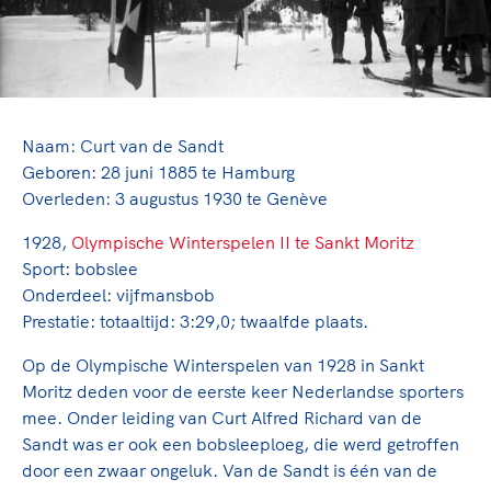
TeamNL Academie Kalender
Veilige en integere sport
Sportonderzoek
Diversiteit en inclusie
Sportakkoord II
Gezonde sportomgeving
Kennisaanbod TeamNL Experts
Duurzaamheid
TeamNL Sport Science Centre
Bekwaam sportkader
Naam: Curt van de Sandt
Game Changer
Geboren: 28 juni 1885 te Hamburg
Vitale clubs en bestuurlijk kader
TeamNL kids
Olympische Spelen LA28
Overleden: 3 augustus 1930 te Genève
Olympische geschiedenis
Paralympische Spelen LA28
1928,
Olympische Winterspelen II te Sankt Moritz
Sportmatch
Europese Spelen Istanbul 2027
Sport: bobslee
Clubacties
Nieuwspagina
Onderdeel: vijfmansbob
Handboek Wet- en Regelgeving
Prestatie: totaaltijd: 3:29,0; twaalfde plaats.
Columns
Topsportbeleid
Opleidingen en trainingen
Op de Olympische Winterspelen van 1928 in Sankt
Topsportfinanciering
Moritz deden voor de eerste keer Nederlandse sporters
Maatschappelijke waarde topsport
mee. Onder leiding van Curt Alfred Richard van de
High5 Stappenplan
Top teamsportcompetities
Sport gaat niet vanzelf
Sandt was er ook een bobsleeploeg, die werd getroffen
Ruimte voor sport
door een zwaar ongeluk. Van de Sandt is één van de