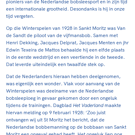
Clubondersteuning
Sport verenigt. Op sportclubs, pleintjes, tijdens
pioniers van de Nederlandse bobsleesport en in zijn tijd
De TeamNL Academie
een rondje fietsen, door samen te skaten of naar
een internationale grootheid. Desondanks is hij in onze
Beroepskrachten
de sportschool te gaan. Door samen te juichen
tijd vergeten.
De TeamNL Academie biedt een leer- en
voor Sifan Hassan, Rico Verhoeven, Diede de
ontwikkelprogramma voor de volgende functies
Samen voor een veilige
Op die Winterspelen van 1928 in Sankt Moritz was Van
Groot en het Nederlands Elftal. Of met trots te
binnen TeamNL programma's: experts, coaches,
de Sandt de piloot van de vijfmansbob. Samen met
sportomgeving
genieten van de karatewedstrijd van je dochter,
bestuurders, (technisch) directeuren, managers en
Henri Dekking, Jacques Delprat, Jacques Menten en jhr
de halve marathon van je moeder of de
toekomstig kader.
Edwin Texeira de Mattos behaalde hij een elfde plaats
Voor welk gedrag staat de club? Wat mag wel
hockeywedstrijd van je buurjongen.
in de eerste wedstrijd en een veertiende in de tweede.
langs de lijn, in de kleedkamer, kantine en online?
Lees verder
Dat leverde uiteindelijk een twaalfde stek op.
Lees verder
En wat mag vooral niet? Een gedragscode geeft
hier richting aan en is dus een belangrijk
Dat de Nederlanders hieraan hebben deelgenomen,
onderdeel van het clubbeleid rondom gewenst en
was eigenlijk een wonder. Vlak voor aanvang van de
ongewenst gedrag.
Winterspelen was deelname van de Nederlandse
bobsleeploeg in gevaar gekomen door een ongeluk
Lees verder
tijdens de trainingen. Dagblad
Het Vaderland
maakte
hiervan melding op 9 februari 1928: ‘Zoo juist
ontvangen wij uit St Moritz het bericht, dat de
Nederlandse bobbemanning op de bobbaan van Sankt
Moritz een ongeval gehad heeft. Het ongeluk liep nog