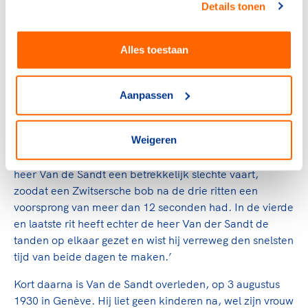
Details tonen
werden die gehouden: ‘In een vreeselijken sneeuwstorm
en onder grimmige koude’.
Alles toestaan
Van de Sandt stapte samen met graaf Potoli uit Polen in
de bob en maakte daarop verreweg de beste tijden. De
N.R.C.
: ‘Vanmorgen heeft onze landgenoot gezorgd voor
Aanpassen
een Nederlandsch-Poolsche overwinning in het
bobrennen voor twee-persoons-bobs. Reeds gisteren
Weigeren
had de heer van der Sandt den besten tijd gemaakt over
de twee ritten, doch vanmorgen had in de derde rit de
heer Van de Sandt een betrekkelijk slechte vaart,
zoodat een Zwitsersche bob na de drie ritten een
voorsprong van meer dan 12 seconden had. In de vierde
en laatste rit heeft echter de heer Van der Sandt de
tanden op elkaar gezet en wist hij verreweg den snelsten
tijd van beide dagen te maken.’
Kort daarna is Van de Sandt overleden, op 3 augustus
1930 in Genève. Hij liet geen kinderen na, wel zijn vrouw