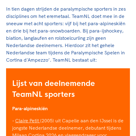
In tien dagen strijden de paralympische sporters in zes
disciplines om het eremetaal. TeamNL doet mee in de
sneeuw met acht sporters: vijf bij het para-alpineskiën
en drie bij het para-snowboarden. Bij para-ijshockey,
biatlon, langlaufen en rolstoelcurling zijn geen
Nederlandse deelnemers. Hierdoor zit het gehele
Nederlandse team tijdens de Paralympische Spelen in
Cortina d'Ampezzo’. TeamNL bestaat uit:
Lijst van deelnemende
TeamNL sporters
Para-alpineskiën
-
Claire Petit
(2005) uit Capelle aan den IJssel is de
jongste Nederlandse deelnemer, debutant tijdens
Milaan Cortina 2026 en vlaggendrager voor