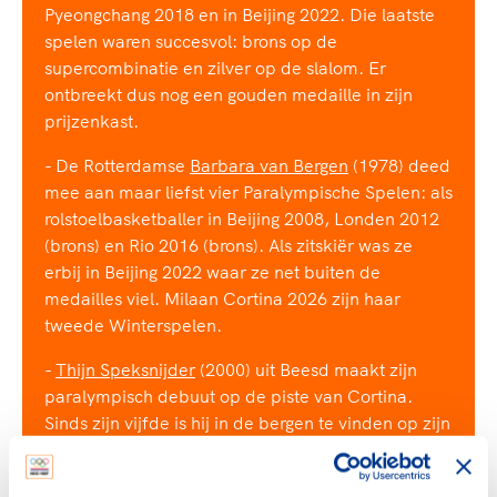
Pyeongchang 2018 en in Beijing 2022. Die laatste
spelen waren succesvol: brons op de
supercombinatie en zilver op de slalom. Er
ontbreekt dus nog een gouden medaille in zijn
prijzenkast.
- De Rotterdamse
Barbara van Bergen
(1978) deed
mee aan maar liefst vier Paralympische Spelen: als
rolstoelbasketballer in Beijing 2008, Londen 2012
(brons) en Rio 2016 (brons). Als zitskiër was ze
erbij in Beijing 2022 waar ze net buiten de
medailles viel. Milaan Cortina 2026 zijn haar
tweede Winterspelen.
-
Thijn Speksnijder
(2000) uit Beesd maakt zijn
paralympisch debuut op de piste van Cortina.
Sinds zijn vijfde is hij in de bergen te vinden op zijn
zitski. Meedoen aan de Paralympische Spelen is
altijd zijn droom geweest.