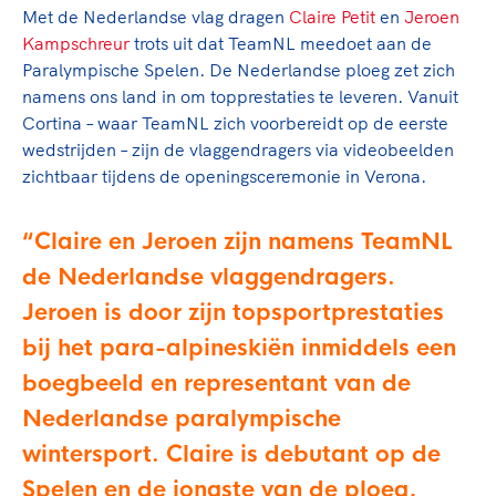
Clubondersteuning
Sport verenigt. Op sportclubs, pleintjes, tijdens
De TeamNL Academie
Met de Nederlandse vlag dragen
Claire Petit
en
Jeroen
een rondje fietsen, door samen te skaten of naar
Beroepskrachten
Kampschreur
trots uit dat TeamNL meedoet aan de
de sportschool te gaan. Door samen te juichen
De TeamNL Academie biedt een leer- en
Paralympische Spelen. De Nederlandse ploeg zet zich
voor Sifan Hassan, Rico Verhoeven, Diede de
ontwikkelprogramma voor de volgende functies
namens ons land in om topprestaties te leveren. Vanuit
Samen voor een veilige
Groot en het Nederlands Elftal. Of met trots te
binnen TeamNL programma's: experts, coaches,
Cortina – waar TeamNL zich voorbereidt op de eerste
sportomgeving
genieten van de karatewedstrijd van je dochter,
bestuurders, (technisch) directeuren, managers en
wedstrijden – zijn de vlaggendragers via videobeelden
de halve marathon van je moeder of de
toekomstig kader.
zichtbaar tijdens de openingsceremonie in Verona.
Voor welk gedrag staat de club? Wat mag wel
hockeywedstrijd van je buurjongen.
langs de lijn, in de kleedkamer, kantine en online?
Lees verder
Claire en Jeroen zijn namens TeamNL
Lees verder
En wat mag vooral niet? Een gedragscode geeft
hier richting aan en is dus een belangrijk
de Nederlandse vlaggendragers.
onderdeel van het clubbeleid rondom gewenst en
Jeroen is door zijn topsportprestaties
ongewenst gedrag.
bij het para-alpineskiën inmiddels een
Lees verder
boegbeeld en representant van de
Nederlandse paralympische
wintersport. Claire is debutant op de
Spelen en de jongste van de ploeg,