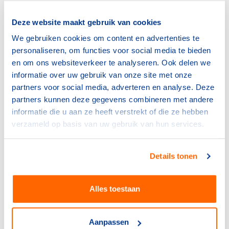
Para-snowboarden
Deze website maakt gebruik van cookies
-
Chris Vos
(1998) uit Zuidoostbeemster gaat voor
We gebruiken cookies om content en advertenties te
de vierde keer naar de Paralympische
personaliseren, om functies voor social media te bieden
Winterspelen. In 2014 in Sotsji maakt hij zijn
en om ons websiteverkeer te analyseren. Ook delen we
debuut en hij won zowel in Pyeongchang 2018 als
informatie over uw gebruik van onze site met onze
in Beijing 2022 de zilveren medaille. In de sneeuw
partners voor social media, adverteren en analyse. Deze
van Cortina gaat hij op jacht naar het goud. Chris
partners kunnen deze gegevens combineren met andere
kan zich op zaterdag 7 maart kwalificeren voor de
informatie die u aan ze heeft verstrekt of die ze hebben
finale snowboardcross, zaterdag 14 maart staat de
verzameld op basis van uw gebruik van hun services.
banked slalom op het programma.
- Ook voor
Lisa Vos-Bunschoten
(1995) uit
Details tonen
Zuidoostbeemster zijn het haar vierde
Paralympics. In PyeongChang 2018 veroverde ze
twee paralympische medailles: zilver op de
Alles toestaan
snowboardcross en brons op de banked slalom.
Net als haar partner Chris Vos komt zij op zaterdag
Aanpassen
14 maart in actie op de slalom.