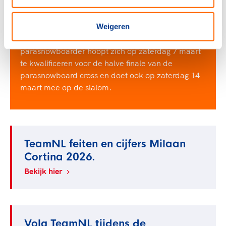
- De jonge
Dean van Kooij
(2002) uit Nijmegen
maakt zijn debuut op de Paralympische Spelen.
Weigeren
Het is voor hem een droom die uitkomt. De
parasnowboarder hoopt zich op zaterdag 7 maart
te kwalificeren voor de halve finale van de
parasnowboard cross en doet ook op zaterdag 14
maart mee op de slalom.
TeamNL feiten en cijfers Milaan
Cortina 2026.
Bekijk hier
Volg TeamNL tijdens de