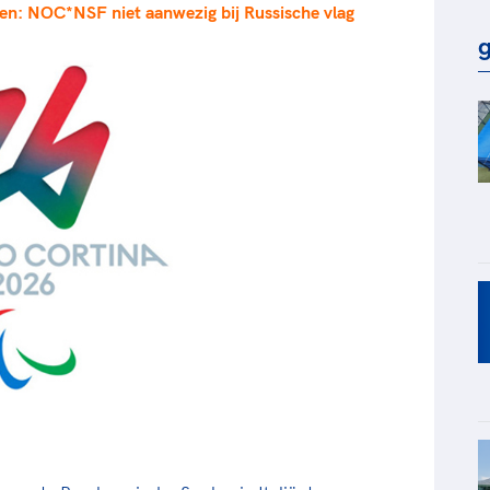
en: NOC*NSF niet aanwezig bij Russische vlag
rt
Lees ve
je 
g
van
Le
kader