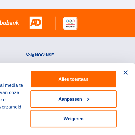
Volg NOC*NSF
Alles toestaan
al media te
 van onze
Aanpassen
eze
 verzameld
Weigeren