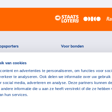
opsporters
Voor bonden
ortstatussen
Thema's
ik van cookies
eningen voor topsporters
Agenda
ontent en advertenties te personaliseren, om functies voor soci
ads en links voor
Portal
erkeer te analyseren. Ook delen we informatie over uw gebruik
rters
Nieuws
or social media, adverteren en analyse. Deze partners kunnen d
encommissie
Contact
ndere informatie die u aan ze heeft verstrekt of die ze hebben
an hun services.