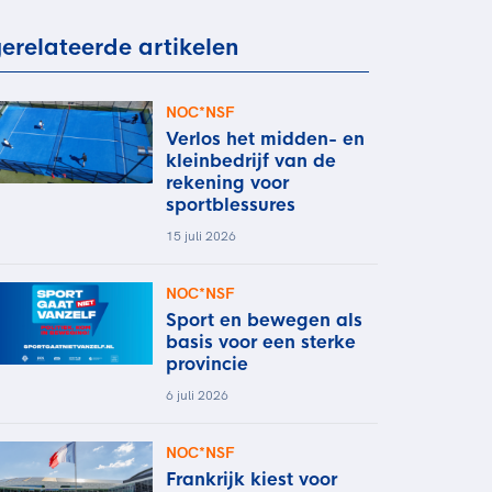
rder
moeder of de hockeywedstrijd
erelateerde artikelen
 je buurjongen.
es verder
NOC*NSF
Verlos het midden- en
kleinbedrijf van de
rekening voor
sportblessures
15 juli 2026
NOC*NSF
Sport en bewegen als
basis voor een sterke
provincie
6 juli 2026
NOC*NSF
Frankrijk kiest voor