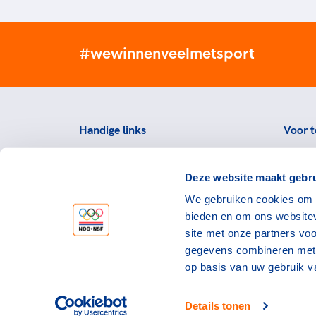
#wewinnenveelmetsport
Handige links
Voor t
Topsportevenementenbeleid
Topsp
Deze website maakt gebru
Partners
Voorzi
We gebruiken cookies om c
Werken bij NOC*NSF
Downlo
bieden en om ons websitev
topspo
Openstaande vacatures
site met onze partners vo
Atlet
Nieuws
gegevens combineren met a
op basis van uw gebruik v
Details tonen