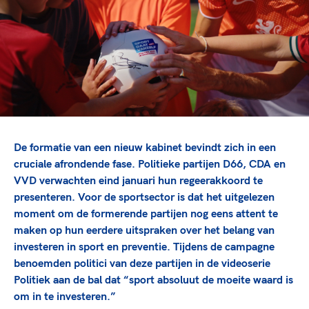
TeamNL Academie Kalender
Veilige en integere sport
Sportonderzoek
Diversiteit en inclusie
Sportakkoord II
Gezonde sportomgeving
Kennisaanbod TeamNL Experts
Duurzaamheid
TeamNL Sport Science Centre
Bekwaam sportkader
Game Changer
Vitale clubs en bestuurlijk kader
TeamNL kids
Olympische Spelen LA28
Olympische geschiedenis
Paralympische Spelen LA28
De formatie van een nieuw kabinet bevindt zich in een
Sportmatch
Europese Spelen Istanbul 2027
cruciale afrondende fase. Politieke partijen D66, CDA en
VVD verwachten eind januari hun regeerakkoord te
Clubacties
Nieuwspagina
presenteren. Voor de sportsector is dat het uitgelezen
Handboek Wet- en Regelgeving
Columns
Topsportbeleid
moment om de formerende partijen nog eens attent te
Opleidingen en trainingen
maken op hun eerdere uitspraken over het belang van
Topsportfinanciering
investeren in sport en preventie. Tijdens de campagne
Maatschappelijke waarde topsport
benoemden politici van deze partijen in de videoserie
High5 Stappenplan
Top teamsportcompetities
Sport gaat niet vanzelf
Politiek aan de bal dat “sport absoluut de moeite waard is
Ruimte voor sport
om in te investeren.”