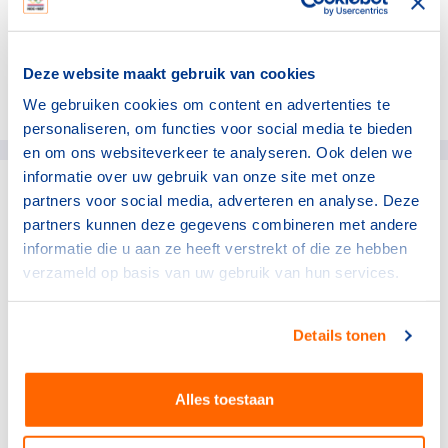
Deze website maakt gebruik van cookies
Deel dit artikel op social media:
We gebruiken cookies om content en advertenties te
personaliseren, om functies voor social media te bieden
en om ons websiteverkeer te analyseren. Ook delen we
informatie over uw gebruik van onze site met onze
partners voor social media, adverteren en analyse. Deze
gerelateerde artikelen
partners kunnen deze gegevens combineren met andere
informatie die u aan ze heeft verstrekt of die ze hebben
Sportdeelname
verzameld op basis van uw gebruik van hun services.
Nederlandse Boksbond
investeert in vakkundige
trainer-coaches
Details tonen
28 juli 2026
Alles toestaan
Sportdeelname
De impact van