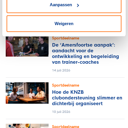
maatschappelijke diensttijd
Aanpassen
op Pieter: ‘jezelf op een
andere manier ontwikkelen’
27 juli 2026
Weigeren
Sportdeelname
De ‘Amersfoortse aanpak’:
aandacht voor de
ontwikkeling en begeleiding
van trainer-coaches
14 juli 2026
Sportdeelname
Hoe de KNZB
clubondersteuning slimmer en
dichterbij organiseert
10 juli 2026
Sportdeelname