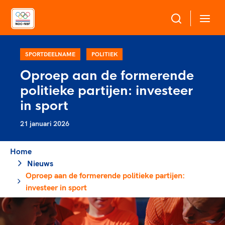
Over NOC*NSF
SPORTDEELNAME
POLITIEK
Oproep aan de formerende
Sportagenda 2032
politieke partijen: investeer
Sportdeelname
Leden
in sport
Algemene Vergadering
21 januari 2026
Bonden en professionals in de sport
Topsport
Raad van Toezicht en Bestuur
Beleidsmedewerkers
Merkbescherming NOC*NSF
Home
Clubbestuurders
Nieuws
Voor talentvolle sporters
Voor bonden
Coördinatoren en opleiders
Oproep aan de formerende politieke partijen:
Atletencommissie
Onze partners
Trainer-coaches
investeer in sport
Paralympische Talentdag
Geven aan Sport
Officials
Pers