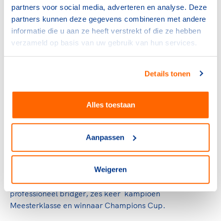
partners voor social media, adverteren en analyse. Deze
Josine Koning (li.) en Tim Verbeek. Bovenste foto
partners kunnen deze gegevens combineren met andere
v.l.n.r.: Ferry Weertman, Harry van de Kraats,
informatie die u aan ze heeft verstrekt of die ze hebben
Irene Eijs, Anneke van Zanen-Nieberg en
verzameld op basis van uw gebruik van hun services.
Gerritjan Eggenkamp.
Details tonen
Afscheid AC-voorzitter Inge
Alles toestaan
Janssen
Tijdens de Algemene Ledenvergadering nam NOC*NSF
Aanpassen
ook afscheid van voorzitter Inge Janssen van de
Atletencommissie. Zij wordt met ingang van 1 januari
2026 opgevolgd door een duo: Josine Koning ,
Weigeren
olympisch kampioen hockey, en Tim Verbeek,
professioneel bridger, zes keer kampioen
Meesterklasse en winnaar Champions Cup.