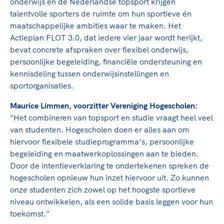
Clubondersteuning
onderwijs en de Nederlandse topsport krijgen
Sport verenigt. Op sportclubs, pleintjes, tijdens
De TeamNL Academie
talentvolle sporters de ruimte om hun sportieve én
een rondje fietsen, door samen te skaten of naar
Beroepskrachten
maatschappelijke ambities waar te maken. Het
de sportschool te gaan. Door samen te juichen
De TeamNL Academie biedt een leer- en
Actieplan FLOT 3.0, dat iedere vier jaar wordt herijkt,
voor Sifan Hassan, Rico Verhoeven, Diede de
ontwikkelprogramma voor de volgende functies
Samen voor een veilige
bevat concrete afspraken over flexibel onderwijs,
Groot en het Nederlands Elftal. Of met trots te
binnen TeamNL programma's: experts, coaches,
sportomgeving
persoonlijke begeleiding, financiële ondersteuning en
genieten van de karatewedstrijd van je dochter,
bestuurders, (technisch) directeuren, managers en
kennisdeling tussen onderwijsinstellingen en
de halve marathon van je moeder of de
toekomstig kader.
Voor welk gedrag staat de club? Wat mag wel
sportorganisaties.
hockeywedstrijd van je buurjongen.
langs de lijn, in de kleedkamer, kantine en online?
Lees verder
Maurice Limmen, voorzitter Vereniging Hogescholen:
Lees verder
En wat mag vooral niet? Een gedragscode geeft
"Het combineren van topsport en studie vraagt heel veel
hier richting aan en is dus een belangrijk
van studenten. Hogescholen doen er alles aan om
onderdeel van het clubbeleid rondom gewenst en
hiervoor flexibele studieprogramma’s, persoonlijke
ongewenst gedrag.
begeleiding en maatwerkoplossingen aan te bieden.
Door de intentieverklaring te ondertekenen spreken de
Lees verder
hogescholen opnieuw hun inzet hiervoor uit. Zo kunnen
onze studenten zich zowel op het hoogste sportieve
niveau ontwikkelen, als een solide basis leggen voor hun
toekomst.”