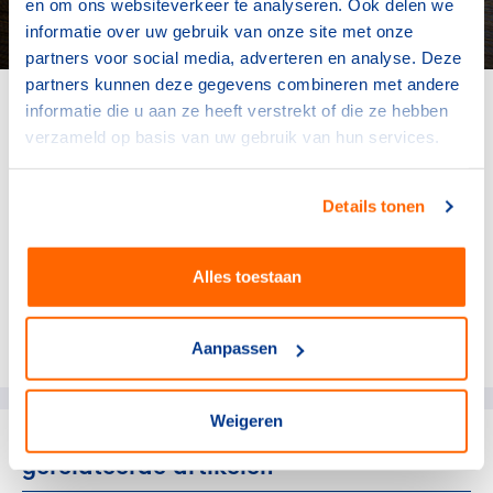
en om ons websiteverkeer te analyseren. Ook delen we
informatie over uw gebruik van onze site met onze
partners voor social media, adverteren en analyse. Deze
partners kunnen deze gegevens combineren met andere
Caspar van den Berg (Universiteiten van
informatie die u aan ze heeft verstrekt of die ze hebben
Nederland), André Cats (NOC*NSF) en Marije
verzameld op basis van uw gebruik van hun services.
Deutekom (namens Bestuur Vereniging
Hogescholen) ondertekenen de
Details tonen
intentieverklaring.
Alles toestaan
Deel dit artikel op social media:
Aanpassen
Weigeren
gerelateerde artikelen