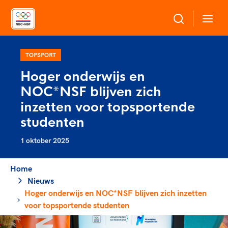
Over NOC*NSF
TOPSPORT
Hoger onderwijs en
Sportagenda 2032
NOC*NSF blijven zich
Sportdeelname
Leden
inzetten voor topsportende
Algemene Vergadering
studenten
Bonden en professionals in de sport
Topsport
Raad van Toezicht en Bestuur
1 oktober 2025
Beleidsmedewerkers
Merkbescherming NOC*NSF
Clubbestuurders
Voor talentvolle sporters
Home
Voor bonden
Coördinatoren en opleiders
Atletencommissie
Nieuws
Onze partners
Trainer-coaches
Hoger onderwijs en NOC*NSF blijven zich inzetten
Paralympische Talentdag
Geven aan Sport
Officials
voor topsportende studenten
Pers