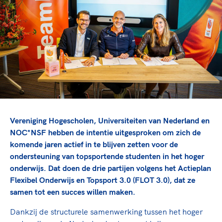
TeamNL Academie Kalender
Veilige en integere sport
Sportonderzoek
Diversiteit en inclusie
Sportakkoord II
Gezonde sportomgeving
Kennisaanbod TeamNL Experts
Duurzaamheid
TeamNL Sport Science Centre
Bekwaam sportkader
Game Changer
Vitale clubs en bestuurlijk kader
TeamNL kids
Olympische Spelen LA28
Olympische geschiedenis
Paralympische Spelen LA28
Sportmatch
Europese Spelen Istanbul 2027
Vereniging Hogescholen, Universiteiten van Nederland en
Clubacties
Nieuwspagina
NOC*NSF hebben de intentie uitgesproken om zich de
Handboek Wet- en Regelgeving
komende jaren actief in te blijven zetten voor de
Columns
Topsportbeleid
ondersteuning van topsportende studenten in het hoger
Opleidingen en trainingen
Topsportfinanciering
onderwijs. Dat doen de drie partijen volgens het Actieplan
Flexibel Onderwijs en Topsport 3.0 (FLOT 3.0), dat ze
Maatschappelijke waarde topsport
samen tot een succes willen maken.
High5 Stappenplan
Top teamsportcompetities
Sport gaat niet vanzelf
Ruimte voor sport
Dankzij de structurele samenwerking tussen het hoger