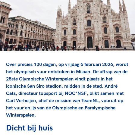
TeamNL Academie Kalender
Veilige en integere sport
Sportonderzoek
Diversiteit en inclusie
Sportakkoord II
Gezonde sportomgeving
Kennisaanbod TeamNL Experts
Duurzaamheid
TeamNL Sport Science Centre
Bekwaam sportkader
Game Changer
Vitale clubs en bestuurlijk kader
TeamNL kids
Olympische Spelen LA28
Olympische geschiedenis
Paralympische Spelen LA28
Over precies 100 dagen, op vrijdag 6 februari 2026, wordt
Sportmatch
Europese Spelen Istanbul 2027
het olympisch vuur ontstoken in Milaan. De aftrap van de
25ste Olympische Winterspelen vindt plaats in het
Clubacties
Nieuwspagina
iconische San Siro stadion, midden in de stad. André
Handboek Wet- en Regelgeving
Columns
Topsportbeleid
Cats, directeur topsport bij NOC*NSF, blikt samen met
Opleidingen en trainingen
Carl Verheijen, chef de mission van TeamNL, vooruit op
Topsportfinanciering
het vuur en ijs van de Olympische en Paralympische
Maatschappelijke waarde topsport
Winterspelen.
High5 Stappenplan
Top teamsportcompetities
Sport gaat niet vanzelf
Ruimte voor sport
Dicht bij huis