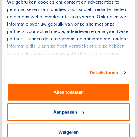
We gebruiken cookies om content en advertenties te
personaliseren, om functies voor social media te bieden
en om ons websiteverkeer te analyseren. Ook delen we
informatie over uw gebruik van onze site met onze
partners voor social media, adverteren en analyse. Deze
partners kunnen deze gegevens combineren met andere
informatie die u aan ze heeft verstrekt of die ze hebben
verzameld op basis van uw gebruik van hun services.
Staatsloterij TeamNL Huis in
Details tonen
Milaan
Fans, sporters, vrienden, familie en liefhebbers
Alles toestaan
die de Olympische Spelen bezoeken zijn welkom
in het Staatsloterij TeamNL Huis in Milaan. André
Cats: ‘Wat is er mooier dan samen sport te
Aanpassen
beleven en onze TeamNL’ers aan te moedigen en
te huldigen?’ Het TeamNL Huis is gevestigd in
Superstudio Più in Milaan, dicht bij de stadions
Weigeren
van het shorttrack en het langebaanschaatsen.