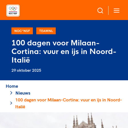
Over NOC*NSF
NOC*NSF
TEAMNL
100 dagen voor Milaan-
Sportagenda 2032
Cortina: vuur en ijs in Noord-
Sportdeelname
Leden
Italië
Algemene Vergadering
29 oktober 2025
Bonden en professionals in de sport
Topsport
Raad van Toezicht en Bestuur
Beleidsmedewerkers
Merkbescherming NOC*NSF
Home
Clubbestuurders
Nieuws
Voor talentvolle sporters
Voor bonden
Coördinatoren en opleiders
100 dagen voor Milaan-Cortina: vuur en ijs in Noord-
Atletencommissie
Onze partners
Trainer-coaches
Italië
Paralympische Talentdag
Geven aan Sport
Officials
Pers