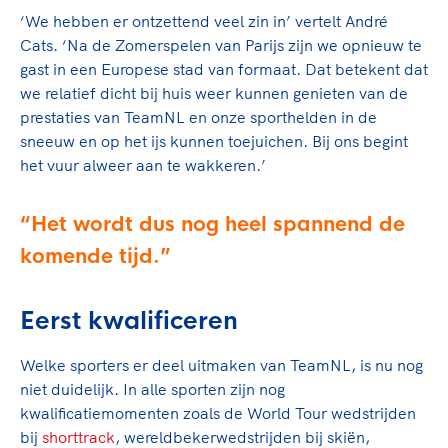
Clubondersteuning
Sport verenigt. Op sportclubs, pleintjes, tijdens
De TeamNL Academie
‘We hebben er ontzettend veel zin in’ vertelt André
een rondje fietsen, door samen te skaten of naar
Beroepskrachten
Cats. ‘Na de Zomerspelen van Parijs zijn we opnieuw te
de sportschool te gaan. Door samen te juichen
De TeamNL Academie biedt een leer- en
gast in een Europese stad van formaat. Dat betekent dat
voor Sifan Hassan, Rico Verhoeven, Diede de
ontwikkelprogramma voor de volgende functies
Samen voor een veilige
we relatief dicht bij huis weer kunnen genieten van de
Groot en het Nederlands Elftal. Of met trots te
binnen TeamNL programma's: experts, coaches,
prestaties van TeamNL en onze sporthelden in de
sportomgeving
genieten van de karatewedstrijd van je dochter,
bestuurders, (technisch) directeuren, managers en
sneeuw en op het ijs kunnen toejuichen. Bij ons begint
de halve marathon van je moeder of de
toekomstig kader.
het vuur alweer aan te wakkeren.’
Voor welk gedrag staat de club? Wat mag wel
hockeywedstrijd van je buurjongen.
langs de lijn, in de kleedkamer, kantine en online?
Lees verder
Lees verder
En wat mag vooral niet? Een gedragscode geeft
Het wordt dus nog heel spannend de
hier richting aan en is dus een belangrijk
komende tijd.
onderdeel van het clubbeleid rondom gewenst en
ongewenst gedrag.
Eerst kwalificeren
Lees verder
Welke sporters er deel uitmaken van TeamNL, is nu nog
niet duidelijk. In alle sporten zijn nog
kwalificatiemomenten zoals de World Tour wedstrijden
bij
shorttrack
, wereldbekerwedstrijden bij skiën,