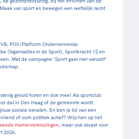
, de gezondheidszorg, bij het inrichten van de
 Maak van sport en bewegen een wettelijk recht
VB, POS (Platform Ondernemende
e Organisaties in de Sport), Sportkracht 12 en
een. Met de campagne ‘Sport gaat niet vanzelf’
oodschap.
 stevig geluid horen en doe mee! Als sportclub
eid dat in Den Haag of de gemeente wordt
ouw sociale kanalen. En ben je lid van een
 vriend of oom politiek actief? Wijs hen op het
weede Kamerverkiezingen
, maar ook alvast voor
t 2026.