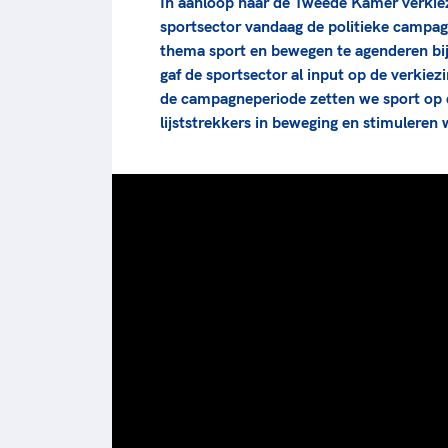
In aanloop naar de Tweede Kamer verkie
sportsector vandaag de politieke campagn
thema sport en bewegen te agenderen bij 
gaf de sportsector al input op de verkiez
de campagneperiode zetten we sport op d
lijststrekkers in beweging en stimuleren