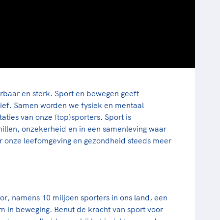
rbaar en sterk. Sport en bewegen geeft
ctief. Samen worden we fysiek en mentaal
ties van onze (top)sporters. Sport is
schillen, onzekerheid en in een samenleving waar
aar onze leefomgeving en gezondheid steeds meer
r, namens 10 miljoen sporters in ons land, een
m in beweging. Benut de kracht van sport voor