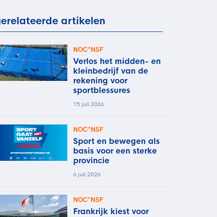
rder
moeder of de hockeywedstrijd
erelateerde artikelen
 je buurjongen.
es verder
NOC*NSF
Verlos het midden- en
kleinbedrijf van de
rekening voor
sportblessures
15 juli 2026
NOC*NSF
Sport en bewegen als
basis voor een sterke
provincie
6 juli 2026
NOC*NSF
Frankrijk kiest voor