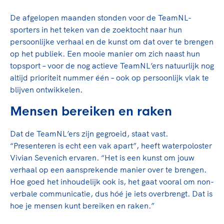
Clubondersteuning
Sport verenigt. Op sportclubs, pleintjes, tijdens
De TeamNL Academie
een rondje fietsen, door samen te skaten of naar
Beroepskrachten
De afgelopen maanden stonden voor de TeamNL-
de sportschool te gaan. Door samen te juichen
sporters in het teken van de zoektocht naar hun
De TeamNL Academie biedt een leer- en
voor Sifan Hassan, Rico Verhoeven, Diede de
persoonlijke verhaal en de kunst om dat over te brengen
ontwikkelprogramma voor de volgende functies
Samen voor een veilige
Groot en het Nederlands Elftal. Of met trots te
op het publiek. Een mooie manier om zich naast hun
binnen TeamNL programma's: experts, coaches,
sportomgeving
genieten van de karatewedstrijd van je dochter,
topsport – voor de nog actieve TeamNL’ers natuurlijk nog
bestuurders, (technisch) directeuren, managers en
de halve marathon van je moeder of de
altijd prioriteit nummer één – ook op persoonlijk vlak te
toekomstig kader.
Voor welk gedrag staat de club? Wat mag wel
hockeywedstrijd van je buurjongen.
blijven ontwikkelen.
langs de lijn, in de kleedkamer, kantine en online?
Lees verder
Lees verder
Mensen bereiken en raken
En wat mag vooral niet? Een gedragscode geeft
hier richting aan en is dus een belangrijk
onderdeel van het clubbeleid rondom gewenst en
Dat de TeamNL’ers zijn gegroeid, staat vast.
ongewenst gedrag.
“Presenteren is echt een vak apart”, heeft waterpoloster
Vivian Sevenich ervaren. “Het is een kunst om jouw
Lees verder
verhaal op een aansprekende manier over te brengen.
Hoe goed het inhoudelijk ook is, het gaat vooral om non-
verbale communicatie, dus hóé je iets overbrengt. Dat is
hoe je mensen kunt bereiken en raken.”