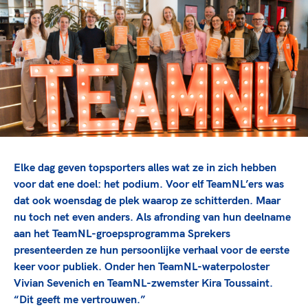
TeamNL Academie Kalender
Veilige en integere sport
Sportonderzoek
Diversiteit en inclusie
Sportakkoord II
Gezonde sportomgeving
Kennisaanbod TeamNL Experts
Duurzaamheid
TeamNL Sport Science Centre
Bekwaam sportkader
Game Changer
Vitale clubs en bestuurlijk kader
TeamNL kids
Olympische Spelen LA28
Olympische geschiedenis
Paralympische Spelen LA28
Sportmatch
Europese Spelen Istanbul 2027
Elke dag geven topsporters alles wat ze in zich hebben
Clubacties
Nieuwspagina
voor dat ene doel: het podium. Voor elf TeamNL’ers was
Handboek Wet- en Regelgeving
dat ook woensdag de plek waarop ze schitterden. Maar
Columns
Topsportbeleid
nu toch net even anders. Als afronding van hun deelname
Opleidingen en trainingen
Topsportfinanciering
aan het TeamNL-groepsprogramma Sprekers
presenteerden ze hun persoonlijke verhaal voor de eerste
Maatschappelijke waarde topsport
keer voor publiek. Onder hen TeamNL-waterpoloster
High5 Stappenplan
Top teamsportcompetities
Sport gaat niet vanzelf
Vivian Sevenich en TeamNL-zwemster Kira Toussaint.
Ruimte voor sport
“Dit geeft me vertrouwen.”