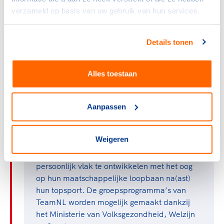
Groepsprogramma's
verzameld op basis van uw gebruik van hun services.
Naast TeamNL | Sprekers heeft NOC*NSF
nog meer groepsprogramma’s waaraan
Details tonen
huidige en recent gestopte topsporters
kunnen deelnemen. Zo starten komende
week tien TeamNL’ers aan het
Alles toestaan
groepsprogramma TeamNL | Internationaal
besturen en ontvingen afgelopen maand elf
topsporters hun certificaat na afronding van
Aanpassen
TeamNL | (Her)ken jezelf.
Weigeren
Met deze en andere groepsprogramma’s
krijgen topsporters de kans om zich op
persoonlijk vlak te ontwikkelen met het oog
op hun maatschappelijke loopbaan na(ast)
hun topsport. De groepsprogramma’s van
TeamNL worden mogelijk gemaakt dankzij
het Ministerie van Volksgezondheid, Welzijn