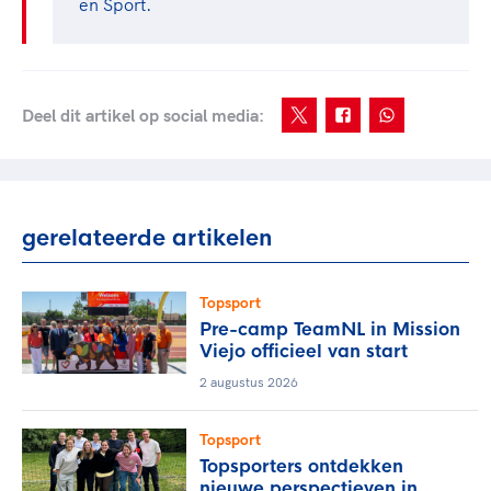
en Sport.
Deel dit artikel op social media:
gerelateerde artikelen
Topsport
Pre-camp TeamNL in Mission
Viejo officieel van start
2 augustus 2026
Topsport
Topsporters ontdekken
nieuwe perspectieven in