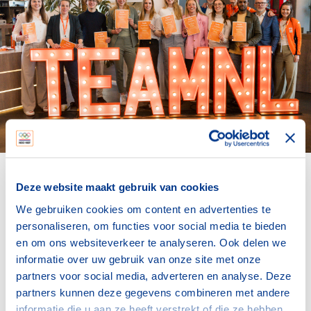
Vivian Sevenich, Marloes Oldenburg, Matthijs
Deze website maakt gebruik van cookies
Drenth, Hermijntje Drenth, Marit Bouwmeester,
We gebruiken cookies om content en advertenties te
Tinka Offereins, Kira Toussaint, Sabrina van der
personaliseren, om functies voor social media te bieden
Sloot en Delano James met hun certificaat van
en om ons websiteverkeer te analyseren. Ook delen we
TeamNL | Sprekers.
informatie over uw gebruik van onze site met onze
partners voor social media, adverteren en analyse. Deze
partners kunnen deze gegevens combineren met andere
informatie die u aan ze heeft verstrekt of die ze hebben