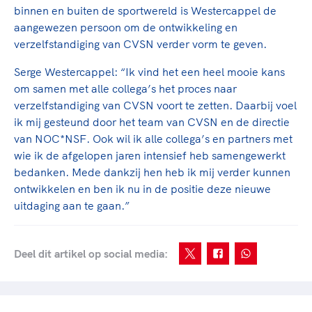
Clubondersteuning
Sport verenigt. Op sportclubs, pleintjes, tijdens
De TeamNL Academie
binnen en buiten de sportwereld is Westercappel de
een rondje fietsen, door samen te skaten of naar
Beroepskrachten
aangewezen persoon om de ontwikkeling en
de sportschool te gaan. Door samen te juichen
De TeamNL Academie biedt een leer- en
verzelfstandiging van CVSN verder vorm te geven.
voor Sifan Hassan, Rico Verhoeven, Diede de
ontwikkelprogramma voor de volgende functies
Samen voor een veilige
Groot en het Nederlands Elftal. Of met trots te
Serge Westercappel: “Ik vind het een heel mooie kans
binnen TeamNL programma's: experts, coaches,
sportomgeving
genieten van de karatewedstrijd van je dochter,
om samen met alle collega’s het proces naar
bestuurders, (technisch) directeuren, managers en
de halve marathon van je moeder of de
verzelfstandiging van CVSN voort te zetten. Daarbij voel
toekomstig kader.
Voor welk gedrag staat de club? Wat mag wel
hockeywedstrijd van je buurjongen.
ik mij gesteund door het team van CVSN en de directie
langs de lijn, in de kleedkamer, kantine en online?
van NOC*NSF. Ook wil ik alle collega’s en partners met
Lees verder
Lees verder
En wat mag vooral niet? Een gedragscode geeft
wie ik de afgelopen jaren intensief heb samengewerkt
hier richting aan en is dus een belangrijk
bedanken. Mede dankzij hen heb ik mij verder kunnen
onderdeel van het clubbeleid rondom gewenst en
ontwikkelen en ben ik nu in de positie deze nieuwe
ongewenst gedrag.
uitdaging aan te gaan.”
Lees verder
Deel dit artikel op social media: