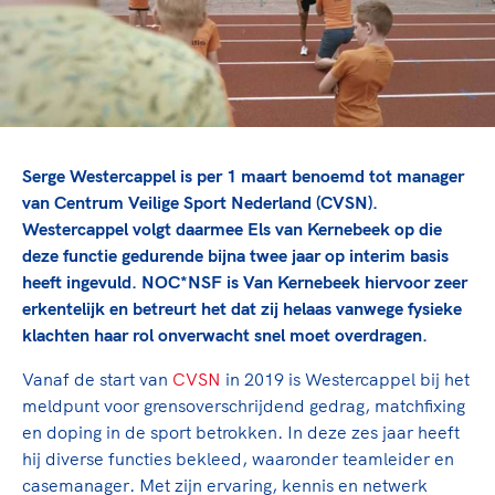
TeamNL Academie Kalender
Veilige en integere sport
Sportonderzoek
Diversiteit en inclusie
Sportakkoord II
Gezonde sportomgeving
Kennisaanbod TeamNL Experts
Duurzaamheid
TeamNL Sport Science Centre
Bekwaam sportkader
Game Changer
Serge Westercappel is per 1 maart benoemd tot manager
Vitale clubs en bestuurlijk kader
TeamNL kids
Olympische Spelen LA28
van Centrum Veilige Sport Nederland (CVSN).
Olympische geschiedenis
Paralympische Spelen LA28
Westercappel volgt daarmee Els van Kernebeek op die
deze functie gedurende bijna twee jaar op interim basis
Sportmatch
Europese Spelen Istanbul 2027
heeft ingevuld. NOC*NSF is Van Kernebeek hiervoor zeer
Clubacties
Nieuwspagina
erkentelijk en betreurt het dat zij helaas vanwege fysieke
Handboek Wet- en Regelgeving
Columns
klachten haar rol onverwacht snel moet overdragen.
Topsportbeleid
Opleidingen en trainingen
Topsportfinanciering
Vanaf de start van
CVSN
in 2019 is Westercappel bij het
Maatschappelijke waarde topsport
meldpunt voor grensoverschrijdend gedrag, matchfixing
High5 Stappenplan
en doping in de sport betrokken. In deze zes jaar heeft
Top teamsportcompetities
Sport gaat niet vanzelf
hij diverse functies bekleed, waaronder teamleider en
Ruimte voor sport
casemanager. Met zijn ervaring, kennis en netwerk