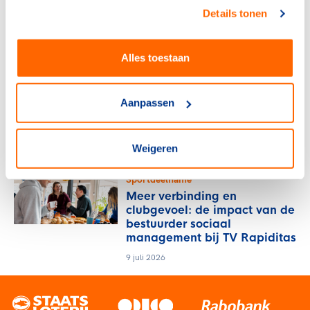
ontwikkeling en begeleiding
Details tonen
van trainer-coaches
14 juli 2026
Alles toestaan
Sportdeelname
Hoe de KNZB
Aanpassen
clubondersteuning slimmer en
dichterbij organiseert
10 juli 2026
Weigeren
Sportdeelname
Meer verbinding en
clubgevoel: de impact van de
bestuurder sociaal
management bij TV Rapiditas
9 juli 2026