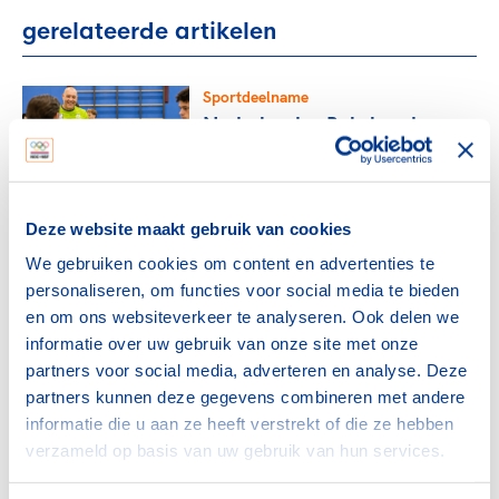
gerelateerde artikelen
Sportdeelname
Nederlandse Boksbond
investeert in vakkundige
trainer-coaches
28 juli 2026
Deze website maakt gebruik van cookies
Sportdeelname
We gebruiken cookies om content en advertenties te
De impact van
personaliseren, om functies voor social media te bieden
maatschappelijke diensttijd
en om ons websiteverkeer te analyseren. Ook delen we
op Pieter: ‘jezelf op een
informatie over uw gebruik van onze site met onze
andere manier ontwikkelen’
partners voor social media, adverteren en analyse. Deze
27 juli 2026
partners kunnen deze gegevens combineren met andere
informatie die u aan ze heeft verstrekt of die ze hebben
Sportdeelname
verzameld op basis van uw gebruik van hun services.
De ‘Amersfoortse aanpak’:
aandacht voor de