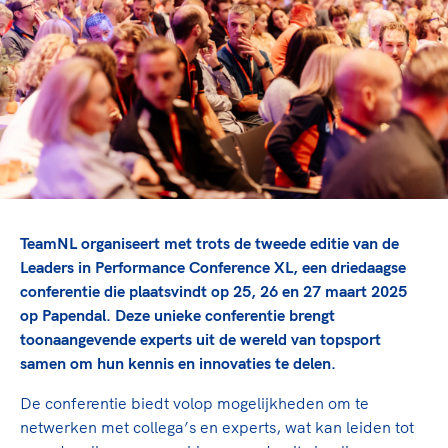
TeamNL Academie Kalender
Veilige en integere sport
Sportonderzoek
Diversiteit en inclusie
Sportakkoord II
Gezonde sportomgeving
Kennisaanbod TeamNL Experts
Duurzaamheid
TeamNL Sport Science Centre
Bekwaam sportkader
Game Changer
Vitale clubs en bestuurlijk kader
TeamNL kids
Olympische Spelen LA28
Olympische geschiedenis
Paralympische Spelen LA28
Sportmatch
Europese Spelen Istanbul 2027
TeamNL organiseert met trots de tweede editie van de
Clubacties
Nieuwspagina
Leaders in Performance Conference XL, een driedaagse
Handboek Wet- en Regelgeving
conferentie die plaatsvindt op 25, 26 en 27 maart 2025
Columns
Topsportbeleid
op Papendal. Deze unieke conferentie brengt
Opleidingen en trainingen
Topsportfinanciering
toonaangevende experts uit de wereld van topsport
samen om hun kennis en innovaties te delen.
Maatschappelijke waarde topsport
High5 Stappenplan
Top teamsportcompetities
Sport gaat niet vanzelf
De conferentie biedt volop mogelijkheden om te
Ruimte voor sport
netwerken met collega’s en experts, wat kan leiden tot