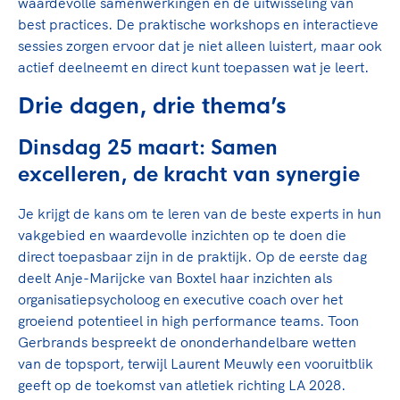
Clubondersteuning
waardevolle samenwerkingen en de uitwisseling van
Sport verenigt. Op sportclubs, pleintjes, tijdens
De TeamNL Academie
best practices. De praktische workshops en interactieve
een rondje fietsen, door samen te skaten of naar
Beroepskrachten
sessies zorgen ervoor dat je niet alleen luistert, maar ook
de sportschool te gaan. Door samen te juichen
De TeamNL Academie biedt een leer- en
actief deelneemt en direct kunt toepassen wat je leert.
voor Sifan Hassan, Rico Verhoeven, Diede de
ontwikkelprogramma voor de volgende functies
Samen voor een veilige
Groot en het Nederlands Elftal. Of met trots te
binnen TeamNL programma's: experts, coaches,
Drie dagen, drie thema’s
sportomgeving
genieten van de karatewedstrijd van je dochter,
bestuurders, (technisch) directeuren, managers en
de halve marathon van je moeder of de
toekomstig kader.
Dinsdag 25 maart: Samen
Voor welk gedrag staat de club? Wat mag wel
hockeywedstrijd van je buurjongen.
excelleren, de kracht van synergie
langs de lijn, in de kleedkamer, kantine en online?
Lees verder
Lees verder
En wat mag vooral niet? Een gedragscode geeft
Je krijgt de kans om te leren van de beste experts in hun
hier richting aan en is dus een belangrijk
vakgebied en waardevolle inzichten op te doen die
onderdeel van het clubbeleid rondom gewenst en
direct toepasbaar zijn in de praktijk. Op de eerste dag
ongewenst gedrag.
deelt Anje-Marijcke van Boxtel haar inzichten als
organisatiepsycholoog en executive coach over het
Lees verder
groeiend potentieel in high performance teams. Toon
Gerbrands bespreekt de ononderhandelbare wetten
van de topsport, terwijl Laurent Meuwly een vooruitblik
geeft op de toekomst van atletiek richting LA 2028.