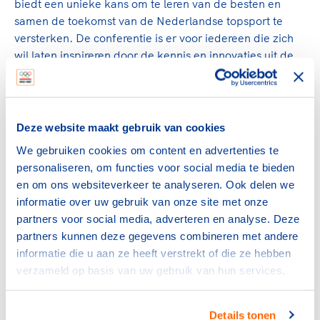
biedt een unieke kans om te leren van de besten en
samen de toekomst van de Nederlandse topsport te
versterken. De conferentie is er voor iedereen die zich
wil laten inspireren door de kennis en innovaties uit de
topsport, met inzichten die bijdragen aan succes in de
hele sportwereld", aldus André Cats, Directeur Topsport
NOC*NSF.
Deze website maakt gebruik van cookies
We gebruiken cookies om content en advertenties te
Aanmelden
personaliseren, om functies voor social media te bieden
Mis deze kans niet en meld je vandaag nog
en om ons websiteverkeer te analyseren. Ook delen we
aan! Bekijk het volledige programma, ontdek
informatie over uw gebruik van onze site met onze
meer over de sprekers en registreer je via
de
partners voor social media, adverteren en analyse. Deze
website van de TeamNL Leaders in
partners kunnen deze gegevens combineren met andere
Performance Conference XL
. Let op:
Early
informatie die u aan ze heeft verstrekt of die ze hebben
Bird-tickets
(25% korting) zijn beschikbaar tot
verzameld op basis van uw gebruik van hun services.
en met 5 maart.
Details tonen