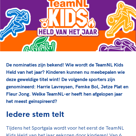
TeamNL Academie Kalender
Veilige en integere sport
Sportonderzoek
Diversiteit en inclusie
Sportakkoord II
Gezonde sportomgeving
Kennisaanbod TeamNL Experts
Duurzaamheid
TeamNL Sport Science Centre
Bekwaam sportkader
Game Changer
Vitale clubs en bestuurlijk kader
TeamNL kids
Olympische Spelen LA28
Olympische geschiedenis
Paralympische Spelen LA28
De nominaties zijn bekend! Wie wordt de TeamNL Kids
Sportmatch
Europese Spelen Istanbul 2027
Held van het jaar? Kinderen kunnen nu meebepalen wie
deze geweldige titel wint! De volgende sporters zijn
Clubacties
Nieuwspagina
genomineerd: Harrie Lavreysen, Femke Bol, Jetze Plat en
Handboek Wet- en Regelgeving
Columns
Topsportbeleid
Fleur Jong. Welke TeamNL-er heeft hen afgelopen jaar
Opleidingen en trainingen
het meest geïnspireerd?
Topsportfinanciering
Maatschappelijke waarde topsport
Iedere stem telt
High5 Stappenplan
Top teamsportcompetities
Sport gaat niet vanzelf
Ruimte voor sport
Tijdens het Sportgala wordt voor het eerst de TeamNL
Kids Held van het jaar gekozen door kinderen! Van 6