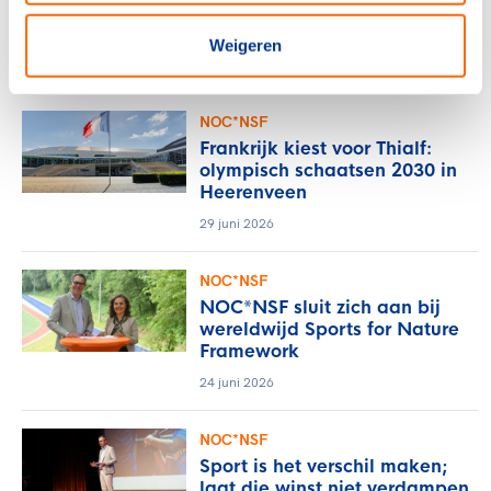
Sport en bewegen als basis
voor een sterke provincie
Weigeren
6 juli 2026
NOC*NSF
Frankrijk kiest voor Thialf:
olympisch schaatsen 2030 in
Heerenveen
29 juni 2026
NOC*NSF
NOC*NSF sluit zich aan bij
wereldwijd Sports for Nature
Framework
24 juni 2026
NOC*NSF
Sport is het verschil maken;
laat die winst niet verdampen