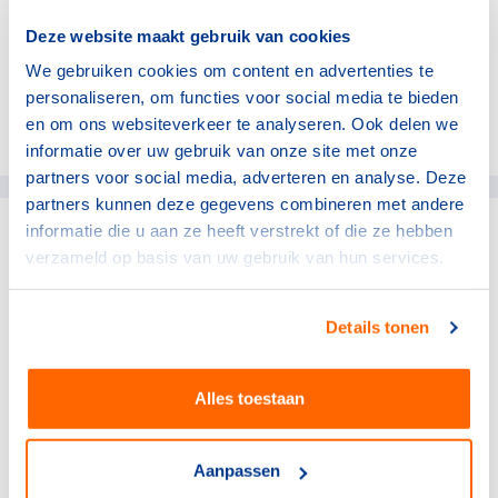
het NOC*NSF Sportgala op 18 december.
Deze website maakt gebruik van cookies
We gebruiken cookies om content en advertenties te
personaliseren, om functies voor social media te bieden
en om ons websiteverkeer te analyseren. Ook delen we
Deel dit artikel op social media:
informatie over uw gebruik van onze site met onze
partners voor social media, adverteren en analyse. Deze
partners kunnen deze gegevens combineren met andere
informatie die u aan ze heeft verstrekt of die ze hebben
gerelateerde artikelen
verzameld op basis van uw gebruik van hun services.
NOC*NSF
Details tonen
Verlos het midden- en
kleinbedrijf van de rekening
voor sportblessures
Alles toestaan
15 juli 2026
Aanpassen
NOC*NSF