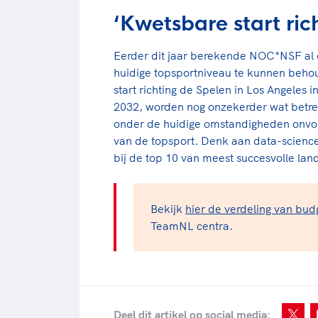
‘Kwetsbare start ric
Eerder dit jaar berekende NOC*NSF al da
huidige topsportniveau te kunnen beho
start richting de Spelen in Los Angeles 
2032, worden nog onzekerder wat betr
onder de huidige omstandigheden onvol
van de topsport. Denk aan data-science,
bij de top 10 van meest succesvolle land
Bekijk
hier de verdeling van bud
TeamNL centra.
Deel dit artikel op social media: