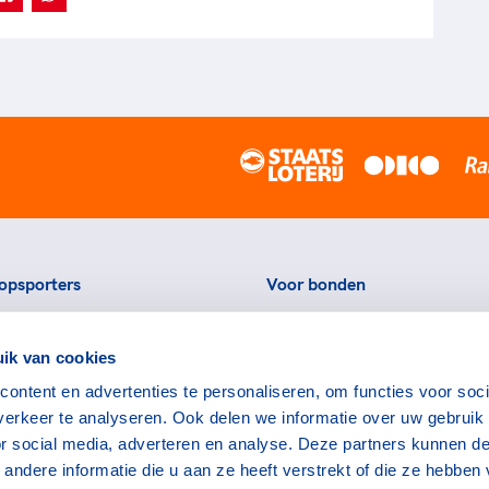
opsporters
Voor bonden
ortstatussen
Thema's
ik van cookies
eningen voor topsporters
Agenda
ontent en advertenties te personaliseren, om functies voor soci
ads en links voor
Portal
erkeer te analyseren. Ook delen we informatie over uw gebruik
rters
Nieuws
or social media, adverteren en analyse. Deze partners kunnen d
encommissie
Contact
ndere informatie die u aan ze heeft verstrekt of die ze hebben