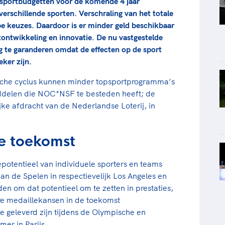
psportbudgetten voor de komende 4 jaar
verschillende sporten. Verschraling van het totale
pe keuzes. Daardoor is er minder geld beschikbaar
tontwikkeling en innovatie. De nu vastgestelde
ig te garanderen omdat de effecten op de sport
ker zijn.
che cyclus kunnen minder topsportprogramma’s
iddelen die NOC*NSF te besteden heeft; de
e afdracht van de Nederlandse Loterij, in
e toekomst
iepotentieel van individuele sporters en teams
aan de Spelen in respectievelijk Los Angeles en
n om dat potentieel om te zetten in prestaties,
are medaillekansen in de toekomst
ie geleverd zijn tijdens de Olympische en
er in Parijs.