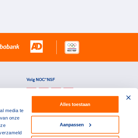
Volg NOC*NSF
Alles toestaan
al media te
 van onze
Aanpassen
eze
 verzameld