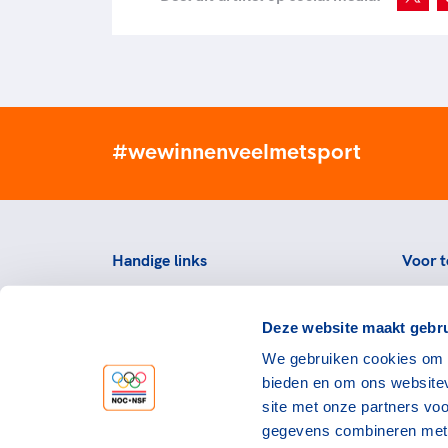
#wewinnenveelmetsport
Handige links
Voor t
Topsportevenementenbeleid
Topsp
Deze website maakt gebru
Partners
Voorzi
We gebruiken cookies om c
Werken bij NOC*NSF
Downlo
bieden en om ons websitev
topspo
Openstaande vacatures
site met onze partners vo
Atlet
Nieuws
gegevens combineren met a