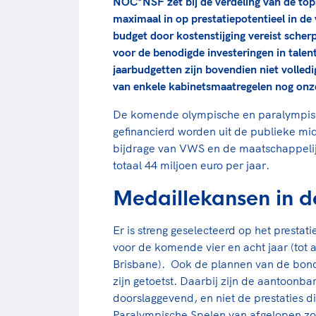
NOC*NSF zet bij de verdeling van de to
maximaal in op prestatiepotentieel in de 
budget door kostenstijging vereist scher
voor de benodigde investeringen in talen
jaarbudgetten zijn bovendien niet volled
van enkele kabinetsmaatregelen nog onze
De komende olympische en paralympis
gefinancierd worden uit de publieke m
bijdrage van VWS en de maatschappelijk
totaal 44 miljoen euro per jaar.
Medaillekansen in d
Er is streng geselecteerd op het prestat
voor de komende vier en acht jaar (tot 
Brisbane). Ook de plannen van de bonde
zijn getoetst. Daarbij zijn de aantoonb
doorslaggevend, en niet de prestaties d
Paralympische Spelen van afgelopen zom