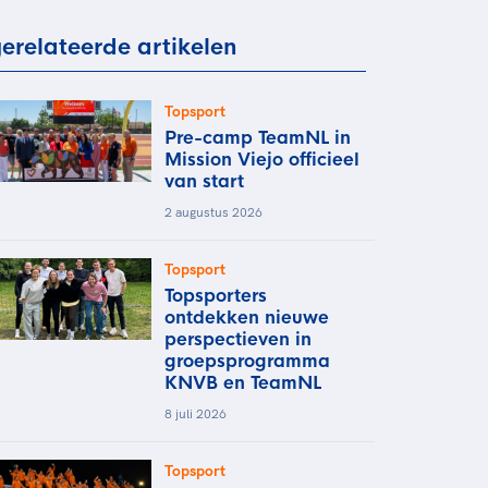
rder
moeder of de hockeywedstrijd
erelateerde artikelen
 je buurjongen.
es verder
Topsport
Pre-camp TeamNL in
Mission Viejo officieel
van start
2 augustus 2026
Topsport
Topsporters
ontdekken nieuwe
perspectieven in
groepsprogramma
KNVB en TeamNL
8 juli 2026
Topsport