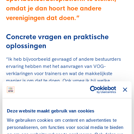
omdat je dan hoort hoe andere
verenigingen dat doen.
Concrete vragen en praktische
oplossingen
“Ik heb bijvoorbeeld gevraagd of andere bestuurders
ervaring hebben met het aanvragen van VOG-
verklaringen voor trainers en wat de makkelijkste
manier is om dat te doen. Ook vroeg ik bij welke
energieleverancier je het beste stroom kunt afnemen en
hoe andere clubs hun informatie delen binnen het
bestuur. Het is handig om deze vragen via het
Sportbestuurdersplatform te stellen, omdat je dan hoort
Deze website maakt gebruik van cookies
hoe andere verenigingen dat doen. Zo heb ik via andere
We gebruiken cookies om content en advertenties te
bestuurders op het platform geleerd dat je een gratis
personaliseren, om functies voor social media te bieden
VOG kunt aanvragen via de website van NOC*NSF. Ook