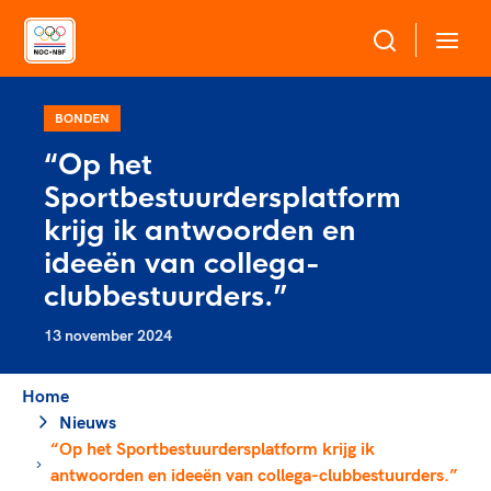
Over NOC*NSF
BONDEN
“Op het
Sportagenda 2032
Sportbestuurdersplatform
Sportdeelname
Leden
krijg ik antwoorden en
Algemene Vergadering
ideeën van collega-
Bonden en professionals in de sport
Topsport
Raad van Toezicht en Bestuur
clubbestuurders.”
Beleidsmedewerkers
Merkbescherming NOC*NSF
Clubbestuurders
13 november 2024
Voor talentvolle sporters
Voor bonden
Coördinatoren en opleiders
Atletencommissie
Onze partners
Home
Trainer-coaches
Paralympische Talentdag
Nieuws
Geven aan Sport
Officials
“Op het Sportbestuurdersplatform krijg ik
Pers
antwoorden en ideeën van collega-clubbestuurders.”