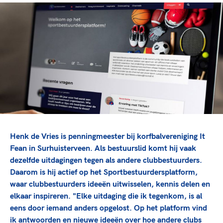
TeamNL Academie Kalender
Veilige en integere sport
Sportonderzoek
Diversiteit en inclusie
Sportakkoord II
Gezonde sportomgeving
Kennisaanbod TeamNL Experts
Duurzaamheid
TeamNL Sport Science Centre
Bekwaam sportkader
Game Changer
Vitale clubs en bestuurlijk kader
TeamNL kids
Olympische Spelen LA28
Olympische geschiedenis
Paralympische Spelen LA28
Sportmatch
Europese Spelen Istanbul 2027
Clubacties
Nieuwspagina
Henk de Vries is penningmeester bij korfbalvereniging It
Handboek Wet- en Regelgeving
Columns
Fean in Surhuisterveen. Als bestuurslid komt hij vaak
Topsportbeleid
Opleidingen en trainingen
dezelfde uitdagingen tegen als andere clubbestuurders.
Topsportfinanciering
Daarom is hij actief op het Sportbestuurdersplatform,
Maatschappelijke waarde topsport
waar clubbestuurders ideeën uitwisselen, kennis delen en
High5 Stappenplan
elkaar inspireren. "Elke uitdaging die ik tegenkom, is al
Top teamsportcompetities
Sport gaat niet vanzelf
eens door iemand anders opgelost. Op het platform vind
Ruimte voor sport
ik antwoorden en nieuwe ideeën over hoe andere clubs