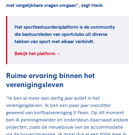
Clubondersteuning
Sport verenigt. Op sportclubs, pleintjes, tijdens
De TeamNL Academie
met vergelijkbare vragen omgaan", zegt Henk.
een rondje fietsen, door samen te skaten of naar
Beroepskrachten
de sportschool te gaan. Door samen te juichen
De TeamNL Academie biedt een leer- en
voor Sifan Hassan, Rico Verhoeven, Diede de
ontwikkelprogramma voor de volgende functies
Het sportbestuurdersplatform is de community
Samen voor een veilige
Groot en het Nederlands Elftal. Of met trots te
binnen TeamNL programma's: experts, coaches,
die bestuursleden van sportclubs uit diverse
sportomgeving
genieten van de karatewedstrijd van je dochter,
bestuurders, (technisch) directeuren, managers en
takken van sport met elkaar verbindt.
de halve marathon van je moeder of de
toekomstig kader.
Voor welk gedrag staat de club? Wat mag wel
hockeywedstrijd van je buurjongen.
Bekijk het platform
langs de lijn, in de kleedkamer, kantine en online?
Lees verder
Lees verder
En wat mag vooral niet? Een gedragscode geeft
hier richting aan en is dus een belangrijk
Ruime ervaring binnen het
onderdeel van het clubbeleid rondom gewenst en
verenigingsleven
ongewenst gedrag.
“Ik ben al meer dan dertig jaar actief in het
Lees verder
verenigingsleven. Ik ben een paar jaar voorzitter
geweest van korfbalvereniging It Fean. Op dit moment
ben ik penningmeester en ondersteun daarnaast andere
projecten, zoals de nieuwbouw van de accommodatie
via de bouwcommissie. Ik draai dus al een tijdje mee in