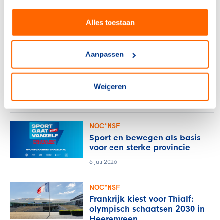
Alles toestaan
gerelateerde artikelen
Aanpassen
NOC*NSF
Verlos het midden- en
kleinbedrijf van de rekening
voor sportblessures
Weigeren
15 juli 2026
NOC*NSF
Sport en bewegen als basis
voor een sterke provincie
6 juli 2026
NOC*NSF
Frankrijk kiest voor Thialf:
olympisch schaatsen 2030 in
Heerenveen