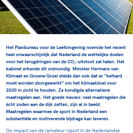
TeamNL Academie Kalender
Veilige en integere sport
Sportonderzoek
Diversiteit en inclusie
Sportakkoord II
Gezonde sportomgeving
Kennisaanbod TeamNL Experts
Duurzaamheid
TeamNL Sport Science Centre
Bekwaam sportkader
Game Changer
Het Planbureau voor de Leefomgeving noemde het recent
Vitale clubs en bestuurlijk kader
TeamNL kids
Olympische Spelen LA28
heel onwaarschijnlijk dat Nederland de wettelijke doelen
Olympische geschiedenis
Paralympische Spelen LA28
voor het terugdringen van de CO₂-uitstoot zal halen. Het
kabinet erkende dit volmondig. Minister Hermans van
Sportmatch
Europese Spelen Istanbul 2027
Klimaat en Groene Groei stelde dan ook dat er "keihard
Clubacties
Nieuwspagina
moet worden doorgewerkt" om het klimaatdoel voor
Handboek Wet- en Regelgeving
Columns
2030 in zicht te houden. Ze kondigde alternatieve
Topsportbeleid
Opleidingen en trainingen
maatregelen aan. Het goede nieuws: veel maatregelen die
Topsportfinanciering
écht zoden aan de dijk zetten, zijn al in beeld.
Maatschappelijke waarde topsport
Maatregelen waarmee de sport in Nederland een
High5 Stappenplan
Top teamsportcompetities
Sport gaat niet vanzelf
substantiële en motiverende bijdrage kan leveren.
Ruimte voor sport
De impact van de (amateur-)sport in de Nederlandse