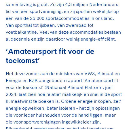
Clubondersteuning
Sport verenigt. Op sportclubs, pleintjes, tijdens
De TeamNL Academie
samenleving is groot. Zo zijn 4,3 miljoen Nederlanders
een rondje fietsen, door samen te skaten of naar
Beroepskrachten
lid van een sportvereniging, en zij sporten wekelijks op
de sportschool te gaan. Door samen te juichen
De TeamNL Academie biedt een leer- en
een van de 25.000 sportaccommodaties in ons land.
voor Sifan Hassan, Rico Verhoeven, Diede de
ontwikkelprogramma voor de volgende functies
Van sporthal tot ijsbaan, van zwembad tot
Samen voor een veilige
Groot en het Nederlands Elftal. Of met trots te
binnen TeamNL programma's: experts, coaches,
voetbalkantine. Veel van deze accommodaties bestaan
sportomgeving
genieten van de karatewedstrijd van je dochter,
bestuurders, (technisch) directeuren, managers en
al decennia en zijn daardoor weinig energie-efficiënt.
de halve marathon van je moeder of de
toekomstig kader.
Voor welk gedrag staat de club? Wat mag wel
hockeywedstrijd van je buurjongen.
‘Amateursport fit voor de
langs de lijn, in de kleedkamer, kantine en online?
Lees verder
toekomst’
Lees verder
En wat mag vooral niet? Een gedragscode geeft
hier richting aan en is dus een belangrijk
Het deze zomer aan de ministers van VWS, Klimaat en
onderdeel van het clubbeleid rondom gewenst en
Energie en BZK aangeboden rapport ‘Amateursport fit
ongewenst gedrag.
voor de toekomst’ (Nationaal Klimaat Platform, juni
2024) laat zien hoe relatief makkelijk en snel in de sport
Lees verder
klimaatwinst te boeken is. Groene energie inkopen, zelf
energie opwekken, beter isoleren – het zijn oplossingen
die voor ieder huishouden voor de hand liggen, maar
die voor sportverenigingen ingewikkelder zijn.
Bijvoorbeeld omdat regelgeving het niet toestaat om