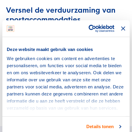
Versnel de verduurzaming van
sportaccommodaties
Daarom is onze oproep aan dit kabinet: versnel de
verduurzaming van sportaccommodaties door drempels
weg te nemen en expertise beschikbaar te stellen aan
Deze website maakt gebruik van cookies
sportverenigingen. Goed voor het klimaat. Goed voor
We gebruiken cookies om content en advertenties te
een gezond en sportief Nederland.
personaliseren, om functies voor social media te bieden
Kortom, minister Hermans: wij steunen graag met
en om ons websiteverkeer te analyseren. Ook delen we
concrete maatregelen in de ambities om ‘meer gas te
informatie over uw gebruik van onze site met onze
geven’ op het bereiken van de gezamenlijke
partners voor social media, adverteren en analyse. Deze
klimaatdoelstellingen.
partners kunnen deze gegevens combineren met andere
informatie die u aan ze heeft verstrekt of die ze hebben
verzameld op basis van uw gebruik van hun services.
Deel dit artikel op social media:
Details tonen