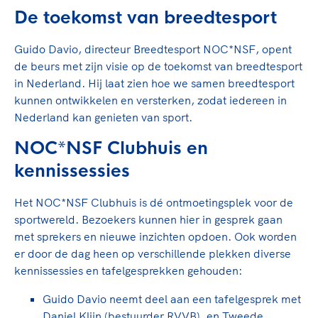
Clubondersteuning
Sport verenigt. Op sportclubs, pleintjes, tijdens
De TeamNL Academie
De toekomst van breedtesport
een rondje fietsen, door samen te skaten of naar
Beroepskrachten
de sportschool te gaan. Door samen te juichen
De TeamNL Academie biedt een leer- en
Guido Davio, directeur Breedtesport NOC*NSF, opent
voor Sifan Hassan, Rico Verhoeven, Diede de
ontwikkelprogramma voor de volgende functies
Samen voor een veilige
de beurs met zijn visie op de toekomst van breedtesport
Groot en het Nederlands Elftal. Of met trots te
binnen TeamNL programma's: experts, coaches,
in Nederland. Hij laat zien hoe we samen breedtesport
sportomgeving
genieten van de karatewedstrijd van je dochter,
bestuurders, (technisch) directeuren, managers en
kunnen ontwikkelen en versterken, zodat iedereen in
de halve marathon van je moeder of de
toekomstig kader.
Nederland kan genieten van sport.
Voor welk gedrag staat de club? Wat mag wel
hockeywedstrijd van je buurjongen.
langs de lijn, in de kleedkamer, kantine en online?
Lees verder
NOC*NSF Clubhuis en
Lees verder
En wat mag vooral niet? Een gedragscode geeft
kennissessies
hier richting aan en is dus een belangrijk
onderdeel van het clubbeleid rondom gewenst en
Het NOC*NSF Clubhuis is dé ontmoetingsplek voor de
ongewenst gedrag.
sportwereld. Bezoekers kunnen hier in gesprek gaan
met sprekers en nieuwe inzichten opdoen. Ook worden
Lees verder
er door de dag heen op verschillende plekken diverse
kennissessies en tafelgesprekken gehouden:
Guido Davio neemt deel aan een tafelgesprek met
Daniel Klijn (bestuurder RVVB), en Tweede