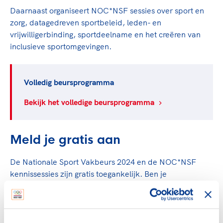
Daarnaast organiseert NOC*NSF sessies over sport en
zorg, datagedreven sportbeleid, leden- en
vrijwilligerbinding, sportdeelname en het creëren van
inclusieve sportomgevingen.
Volledig beursprogramma
Bekijk het volledige beursprogramma
Meld je gratis aan
De Nationale Sport Vakbeurs 2024 en de NOC*NSF
kennissessies zijn gratis toegankelijk. Ben je
geïnteresseerd in specifieke sessies? Meld je aan door
op een kennissessie in
het beursprogramma
te klikken.
Vergeet niet om je
gratis toegangsticket
voor de beurs te
reserveren.