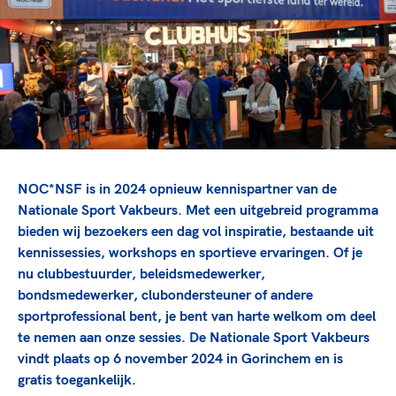
TeamNL Academie Kalender
Veilige en integere sport
Sportonderzoek
Diversiteit en inclusie
Sportakkoord II
Gezonde sportomgeving
Kennisaanbod TeamNL Experts
Duurzaamheid
TeamNL Sport Science Centre
Bekwaam sportkader
Game Changer
Vitale clubs en bestuurlijk kader
TeamNL kids
Olympische Spelen LA28
Olympische geschiedenis
Paralympische Spelen LA28
NOC*NSF is in 2024 opnieuw kennispartner van de
Sportmatch
Europese Spelen Istanbul 2027
Nationale Sport Vakbeurs. Met een uitgebreid programma
bieden wij bezoekers een dag vol inspiratie, bestaande uit
Clubacties
Nieuwspagina
kennissessies, workshops en sportieve ervaringen. Of je
Handboek Wet- en Regelgeving
Columns
Topsportbeleid
nu clubbestuurder, beleidsmedewerker,
Opleidingen en trainingen
bondsmedewerker, clubondersteuner of andere
Topsportfinanciering
sportprofessional bent, je bent van harte welkom om deel
Maatschappelijke waarde topsport
te nemen aan onze sessies. De Nationale Sport Vakbeurs
High5 Stappenplan
Top teamsportcompetities
Sport gaat niet vanzelf
vindt plaats op 6 november 2024 in Gorinchem en is
Ruimte voor sport
gratis toegankelijk.