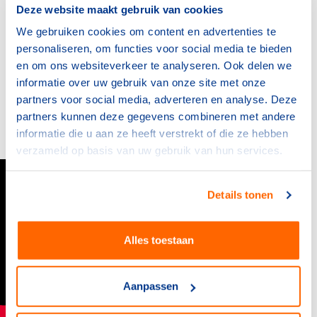
Deze website maakt gebruik van cookies
Meer informatie
We gebruiken cookies om content en advertenties te
personaliseren, om functies voor social media te bieden
Meer informatie over de Nationale Sport Vakbeurs vind
en om ons websiteverkeer te analyseren. Ook delen we
je op
nationalesportvakbeurs.nl
. Heb je een vraag?
informatie over uw gebruik van onze site met onze
Neem dan
contact met ons
op. Benieuwd naar de vorige
partners voor social media, adverteren en analyse. Deze
editie? Bekijk hieronder de aftermovie van afgelopen
partners kunnen deze gegevens combineren met andere
jaar.
informatie die u aan ze heeft verstrekt of die ze hebben
verzameld op basis van uw gebruik van hun services.
Details tonen
Alles toestaan
Aanpassen