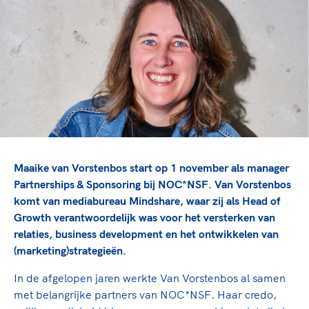
TeamNL Academie Kalender
Veilige en integere sport
Sportonderzoek
Diversiteit en inclusie
Sportakkoord II
Gezonde sportomgeving
Kennisaanbod TeamNL Experts
Duurzaamheid
TeamNL Sport Science Centre
Bekwaam sportkader
Game Changer
Vitale clubs en bestuurlijk kader
TeamNL kids
Olympische Spelen LA28
Olympische geschiedenis
Paralympische Spelen LA28
Sportmatch
Europese Spelen Istanbul 2027
Maaike van Vorstenbos start op 1 november als manager
Clubacties
Nieuwspagina
Partnerships & Sponsoring bij NOC*NSF. Van Vorstenbos
Handboek Wet- en Regelgeving
komt van mediabureau Mindshare, waar zij als Head of
Columns
Topsportbeleid
Growth verantwoordelijk was voor het versterken van
Opleidingen en trainingen
Topsportfinanciering
relaties, business development en het ontwikkelen van
(marketing)strategieën.
Maatschappelijke waarde topsport
High5 Stappenplan
Top teamsportcompetities
Sport gaat niet vanzelf
In de afgelopen jaren werkte Van Vorstenbos al samen
Ruimte voor sport
met belangrijke partners van NOC*NSF. Haar credo,