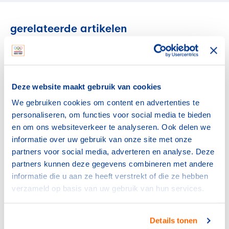
gerelateerde artikelen
NOC*NSF
Verlos het midden- en
kleinbedrijf van de rekening
Deze website maakt gebruik van cookies
voor sportblessures
We gebruiken cookies om content en advertenties te
15 juli 2026
personaliseren, om functies voor social media te bieden
en om ons websiteverkeer te analyseren. Ook delen we
NOC*NSF
informatie over uw gebruik van onze site met onze
Sport en bewegen als basis
partners voor social media, adverteren en analyse. Deze
voor een sterke provincie
partners kunnen deze gegevens combineren met andere
6 juli 2026
informatie die u aan ze heeft verstrekt of die ze hebben
verzameld op basis van uw gebruik van hun services.
NOC*NSF
Frankrijk kiest voor Thialf:
olympisch schaatsen 2030 in
Details tonen