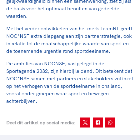
Clubondersteuning
gelijkwaardigheid binnen een samenwerking, ziet zij als
Sport verenigt. Op sportclubs, pleintjes, tijdens
De TeamNL Academie
de basis voor het optimaal benutten van gedeelde
een rondje fietsen, door samen te skaten of naar
Beroepskrachten
waarden.
de sportschool te gaan. Door samen te juichen
De TeamNL Academie biedt een leer- en
voor Sifan Hassan, Rico Verhoeven, Diede de
ontwikkelprogramma voor de volgende functies
Met het verder ontwikkelen van het merk TeamNL geeft
Samen voor een veilige
Groot en het Nederlands Elftal. Of met trots te
binnen TeamNL programma's: experts, coaches,
NOC*NSF extra diepgang aan zijn partnerstrategie, ook
sportomgeving
genieten van de karatewedstrijd van je dochter,
bestuurders, (technisch) directeuren, managers en
in relatie tot de maatschappelijke waarde van sport en
de halve marathon van je moeder of de
toekomstig kader.
de toenemende urgentie rond sportdeelname.
Voor welk gedrag staat de club? Wat mag wel
hockeywedstrijd van je buurjongen.
langs de lijn, in de kleedkamer, kantine en online?
Lees verder
De ambities van NOCNSF, vastgelegd in de
Lees verder
En wat mag vooral niet? Een gedragscode geeft
Sportagenda 2032, zijn hierbij leidend. Dit betekent dat
hier richting aan en is dus een belangrijk
NOC*NSF samen met partners en stakeholders vol inzet
onderdeel van het clubbeleid rondom gewenst en
op het verhogen van de sportdeelname in ons land,
ongewenst gedrag.
vooral onder groepen waar sport en bewegen
achterblijven.
Lees verder
Deel dit artikel op social media: