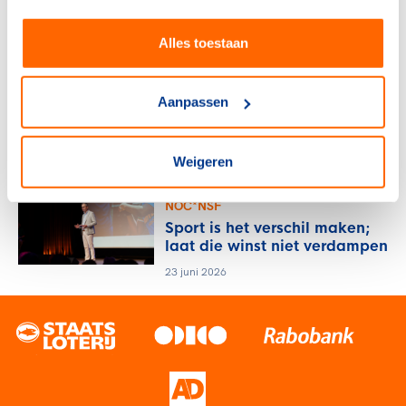
Heerenveen
29 juni 2026
Alles toestaan
NOC*NSF
NOC*NSF sluit zich aan bij
Aanpassen
wereldwijd Sports for Nature
Framework
24 juni 2026
Weigeren
NOC*NSF
Sport is het verschil maken;
laat die winst niet verdampen
23 juni 2026