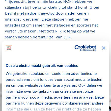
"Tijdens dit, tevens mijn laatste, NCP hebben we
stilgestaan bij hoe ontwikkeling tot stand komt. Groei
begint met nadoen, gevolgd door nadenken en
uiteindelijk ervaren. Deze stappen hebben me
uitgedaagd om samen met stafleden en sporters het
verschil te maken. Met trots kijk ik terug op wat we
samen hebben bereikt," zei Van Dijk.
Ter gelegenheid van zijn laatste bijdrage gaf Van Dijk,
namens NOC*NSF, een jaarabonnement van
SPORTgericht! aan de jonge coach Bjorn van den Ende.
Daarnaast kregen ook 75 coaches een abonnement
Deze website maakt gebruik van cookies
cadeau.
We gebruiken cookies om content en advertenties te
personaliseren, om functies voor social media te bieden
en om ons websiteverkeer te analyseren. Ook delen we
informatie over uw gebruik van onze site met onze
partners voor social media, adverteren en analyse. Deze
partners kunnen deze gegevens combineren met andere
informatie die u aan ze heeft verstrekt of die ze hebben