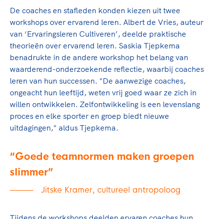
Clubondersteuning
Sport verenigt. Op sportclubs, pleintjes, tijdens
De TeamNL Academie
De coaches en stafleden konden kiezen uit twee
een rondje fietsen, door samen te skaten of naar
Beroepskrachten
workshops over ervarend leren. Albert de Vries, auteur
de sportschool te gaan. Door samen te juichen
De TeamNL Academie biedt een leer- en
van ‘Ervaringsleren Cultiveren’, deelde praktische
voor Sifan Hassan, Rico Verhoeven, Diede de
ontwikkelprogramma voor de volgende functies
Samen voor een veilige
theorieën over ervarend leren. Saskia Tjepkema
Groot en het Nederlands Elftal. Of met trots te
binnen TeamNL programma's: experts, coaches,
benadrukte in de andere workshop het belang van
sportomgeving
genieten van de karatewedstrijd van je dochter,
bestuurders, (technisch) directeuren, managers en
waarderend-onderzoekende reflectie, waarbij coaches
de halve marathon van je moeder of de
toekomstig kader.
leren van hun successen. "De aanwezige coaches,
Voor welk gedrag staat de club? Wat mag wel
hockeywedstrijd van je buurjongen.
ongeacht hun leeftijd, weten vrij goed waar ze zich in
langs de lijn, in de kleedkamer, kantine en online?
Lees verder
willen ontwikkelen. Zelfontwikkeling is een levenslang
Lees verder
En wat mag vooral niet? Een gedragscode geeft
proces en elke sporter en groep biedt nieuwe
hier richting aan en is dus een belangrijk
uitdagingen," aldus Tjepkema.
onderdeel van het clubbeleid rondom gewenst en
ongewenst gedrag.
Goede teamnormen maken groepen
Lees verder
slimmer
Jitske Kramer, cultureel antropoloog
Tijdens de workshops deelden ervaren coaches hun