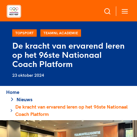
Over NOC*NSF
TOPSPORT
TEAMNL ACADEMIE
De kracht van ervarend leren
Sportagenda 2032
op het 96ste Nationaal
Sportdeelname
Leden
Coach Platform
Algemene Vergadering
23 oktober 2024
Bonden en professionals in de sport
Topsport
Raad van Toezicht en Bestuur
Beleidsmedewerkers
Merkbescherming NOC*NSF
Home
Clubbestuurders
Nieuws
Voor talentvolle sporters
Voor bonden
Coördinatoren en opleiders
De kracht van ervarend leren op het 96ste Nationaal
Atletencommissie
Onze partners
Trainer-coaches
Coach Platform
Paralympische Talentdag
Geven aan Sport
Officials
Pers