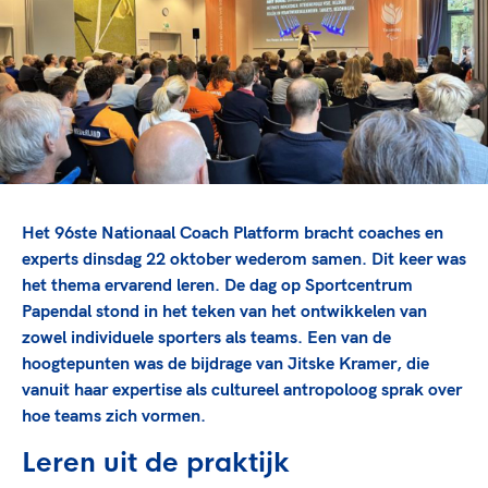
TeamNL Academie Kalender
Veilige en integere sport
Sportonderzoek
Diversiteit en inclusie
Sportakkoord II
Gezonde sportomgeving
Kennisaanbod TeamNL Experts
Duurzaamheid
TeamNL Sport Science Centre
Bekwaam sportkader
Game Changer
Vitale clubs en bestuurlijk kader
TeamNL kids
Olympische Spelen LA28
Olympische geschiedenis
Paralympische Spelen LA28
Het 96ste Nationaal Coach Platform bracht coaches en
Sportmatch
Europese Spelen Istanbul 2027
experts dinsdag 22 oktober wederom samen. Dit keer was
het thema ervarend leren. De dag op Sportcentrum
Clubacties
Nieuwspagina
Papendal stond in het teken van het ontwikkelen van
Handboek Wet- en Regelgeving
Columns
Topsportbeleid
zowel individuele sporters als teams. Een van de
Opleidingen en trainingen
hoogtepunten was de bijdrage van Jitske Kramer, die
Topsportfinanciering
vanuit haar expertise als cultureel antropoloog sprak over
Maatschappelijke waarde topsport
hoe teams zich vormen.
High5 Stappenplan
Top teamsportcompetities
Sport gaat niet vanzelf
Ruimte voor sport
Leren uit de praktijk