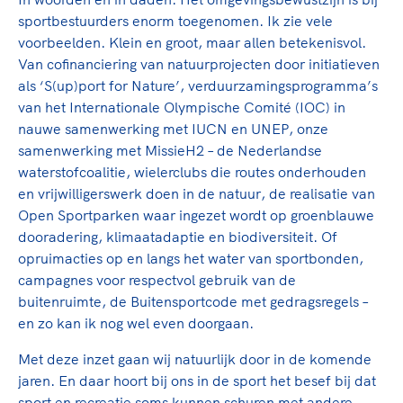
sportbestuurders enorm toegenomen. Ik zie vele
voorbeelden. Klein en groot, maar allen betekenisvol.
Van cofinanciering van natuurprojecten door initiatieven
als ‘S(up)port for Nature’, verduurzamingsprogramma’s
van het Internationale Olympische Comité (IOC) in
nauwe samenwerking met IUCN en UNEP, onze
samenwerking met MissieH2 – de Nederlandse
waterstofcoalitie, wielerclubs die routes onderhouden
en vrijwilligerswerk doen in de natuur, de realisatie van
Open Sportparken waar ingezet wordt op groenblauwe
dooradering, klimaatadaptie en biodiversiteit. Of
opruimacties op en langs het water van sportbonden,
campagnes voor respectvol gebruik van de
buitenruimte, de Buitensportcode met gedragsregels –
en zo kan ik nog wel even doorgaan.
Met deze inzet gaan wij natuurlijk door in de komende
jaren. En daar hoort bij ons in de sport het besef bij dat
sport en recreatie soms kunnen schuren met andere