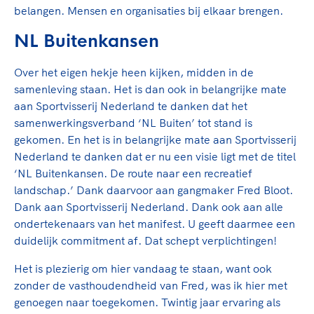
Clubondersteuning
Sport verenigt. Op sportclubs, pleintjes, tijdens
De TeamNL Academie
belangen. Mensen en organisaties bij elkaar brengen.
een rondje fietsen, door samen te skaten of naar
Beroepskrachten
de sportschool te gaan. Door samen te juichen
NL Buitenkansen
De TeamNL Academie biedt een leer- en
voor Sifan Hassan, Rico Verhoeven, Diede de
ontwikkelprogramma voor de volgende functies
Samen voor een veilige
Groot en het Nederlands Elftal. Of met trots te
Over het eigen hekje heen kijken, midden in de
binnen TeamNL programma's: experts, coaches,
sportomgeving
genieten van de karatewedstrijd van je dochter,
samenleving staan. Het is dan ook in belangrijke mate
bestuurders, (technisch) directeuren, managers en
de halve marathon van je moeder of de
aan Sportvisserij Nederland te danken dat het
toekomstig kader.
Voor welk gedrag staat de club? Wat mag wel
hockeywedstrijd van je buurjongen.
samenwerkingsverband ‘NL Buiten’ tot stand is
langs de lijn, in de kleedkamer, kantine en online?
gekomen. En het is in belangrijke mate aan Sportvisserij
Lees verder
Lees verder
En wat mag vooral niet? Een gedragscode geeft
Nederland te danken dat er nu een visie ligt met de titel
hier richting aan en is dus een belangrijk
‘NL Buitenkansen. De route naar een recreatief
onderdeel van het clubbeleid rondom gewenst en
landschap.’ Dank daarvoor aan gangmaker Fred Bloot.
ongewenst gedrag.
Dank aan Sportvisserij Nederland. Dank ook aan alle
ondertekenaars van het manifest. U geeft daarmee een
Lees verder
duidelijk commitment af. Dat schept verplichtingen!
Het is plezierig om hier vandaag te staan, want ook
zonder de vasthoudendheid van Fred, was ik hier met
genoegen naar toegekomen. Twintig jaar ervaring als