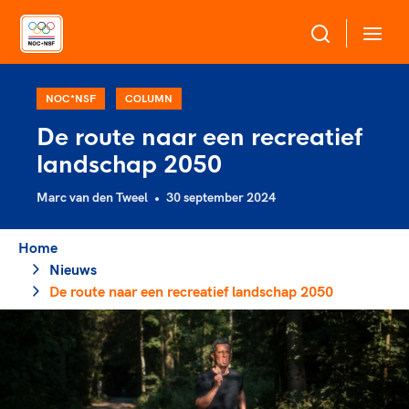
Over NOC*NSF
NOC*NSF
COLUMN
De route naar een recreatief
Sportagenda 2032
landschap 2050
Sportdeelname
Leden
Marc van den Tweel
30 september 2024
Algemene Vergadering
Bonden en professionals in de sport
Topsport
Raad van Toezicht en Bestuur
Home
Beleidsmedewerkers
Merkbescherming NOC*NSF
Nieuws
Clubbestuurders
De route naar een recreatief landschap 2050
Voor talentvolle sporters
Voor bonden
Coördinatoren en opleiders
Atletencommissie
Onze partners
Trainer-coaches
Paralympische Talentdag
Geven aan Sport
Officials
Pers