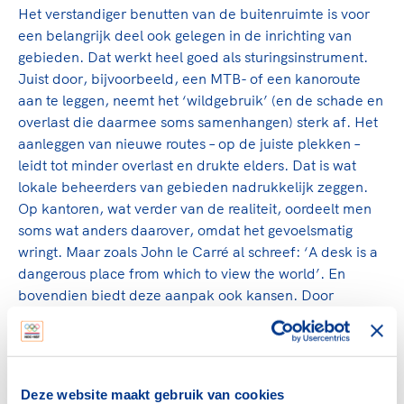
Het verstandiger benutten van de buitenruimte is voor
een belangrijk deel ook gelegen in de inrichting van
gebieden. Dat werkt heel goed als sturingsinstrument.
Juist door, bijvoorbeeld, een MTB- of een kanoroute
aan te leggen, neemt het ‘wildgebruik’ (en de schade en
overlast die daarmee soms samenhangen) sterk af. Het
aanleggen van nieuwe routes – op de juiste plekken –
leidt tot minder overlast en drukte elders. Dat is wat
lokale beheerders van gebieden nadrukkelijk zeggen.
Op kantoren, wat verder van de realiteit, oordeelt men
soms wat anders daarover, omdat het gevoelsmatig
wringt. Maar zoals John le Carré al schreef: ‘A desk is a
dangerous place from which to view the world’. En
bovendien biedt deze aanpak ook kansen. Door
sporten in de natuur mogelijk te maken, bouwen
honderdduizenden mensen een intieme relatie op met
de Nederlandse natuur. We zien dat in praktijk – en ik
zei het al eerder; er zijn inmiddels tientallen wielerclubs
Deze website maakt gebruik van cookies
die zich inzetten voor het beheer van ‘hun’ routes en de