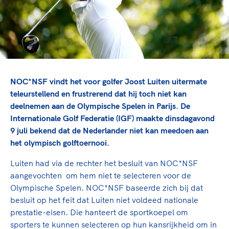
TeamNL Academie Kalender
Veilige en integere sport
Sportonderzoek
Diversiteit en inclusie
Sportakkoord II
Gezonde sportomgeving
Kennisaanbod TeamNL Experts
Duurzaamheid
TeamNL Sport Science Centre
Bekwaam sportkader
Game Changer
NOC*NSF vindt het voor golfer Joost Luiten uitermate
Vitale clubs en bestuurlijk kader
TeamNL kids
Olympische Spelen LA28
teleurstellend en frustrerend dat hij toch niet kan
Olympische geschiedenis
Paralympische Spelen LA28
deelnemen aan de Olympische Spelen in Parijs. De
Internationale Golf Federatie (IGF) maakte dinsdagavond
Sportmatch
Europese Spelen Istanbul 2027
9 juli bekend dat de Nederlander niet kan meedoen aan
Clubacties
Nieuwspagina
het olympisch golftoernooi.
Handboek Wet- en Regelgeving
Columns
Topsportbeleid
Luiten had via de rechter het besluit van NOC*NSF
Opleidingen en trainingen
Topsportfinanciering
aangevochten om hem niet te selecteren voor de
Maatschappelijke waarde topsport
Olympische Spelen. NOC*NSF baseerde zich bij dat
High5 Stappenplan
besluit op het feit dat Luiten niet voldeed nationale
Top teamsportcompetities
Sport gaat niet vanzelf
prestatie-eisen. Die hanteert de sportkoepel om
Ruimte voor sport
sporters te kunnen selecteren op hun kansrijkheid om in