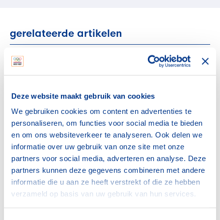
gerelateerde artikelen
Topsport
Pre-camp TeamNL in Mission
Viejo officieel van start
Deze website maakt gebruik van cookies
2 augustus 2026
We gebruiken cookies om content en advertenties te
personaliseren, om functies voor social media te bieden
Topsport
en om ons websiteverkeer te analyseren. Ook delen we
Topsporters ontdekken
nieuwe perspectieven in
informatie over uw gebruik van onze site met onze
groepsprogramma KNVB en
partners voor social media, adverteren en analyse. Deze
TeamNL
partners kunnen deze gegevens combineren met andere
8 juli 2026
informatie die u aan ze heeft verstrekt of die ze hebben
verzameld op basis van uw gebruik van hun services.
Topsport
IOC beloont deelname aan