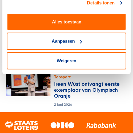
Details tonen
de Olympische Spelen met
10.000 dollar
25 juni 2026
Alles toestaan
Topsport
Ireen Wüst en Jetze Plat
Aanpassen
nieuwe chefs de mission
TeamNL
Weigeren
16 juni 2026
Topsport
Ireen Wüst ontvangt eerste
exemplaar van Olympisch
Oranje
2 juni 2026