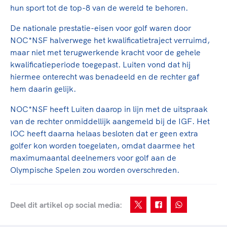
Clubondersteuning
Sport verenigt. Op sportclubs, pleintjes, tijdens
De TeamNL Academie
hun sport tot de top-8 van de wereld te behoren.
een rondje fietsen, door samen te skaten of naar
Beroepskrachten
de sportschool te gaan. Door samen te juichen
De nationale prestatie-eisen voor golf waren door
De TeamNL Academie biedt een leer- en
voor Sifan Hassan, Rico Verhoeven, Diede de
NOC*NSF halverwege het kwalificatietraject verruimd,
ontwikkelprogramma voor de volgende functies
Samen voor een veilige
Groot en het Nederlands Elftal. Of met trots te
maar niet met terugwerkende kracht voor de gehele
binnen TeamNL programma's: experts, coaches,
sportomgeving
genieten van de karatewedstrijd van je dochter,
kwalificatieperiode toegepast. Luiten vond dat hij
bestuurders, (technisch) directeuren, managers en
de halve marathon van je moeder of de
hiermee onterecht was benadeeld en de rechter gaf
toekomstig kader.
Voor welk gedrag staat de club? Wat mag wel
hockeywedstrijd van je buurjongen.
hem daarin gelijk.
langs de lijn, in de kleedkamer, kantine en online?
Lees verder
NOC*NSF heeft Luiten daarop in lijn met de uitspraak
Lees verder
En wat mag vooral niet? Een gedragscode geeft
van de rechter onmiddellijk aangemeld bij de IGF. Het
hier richting aan en is dus een belangrijk
IOC heeft daarna helaas besloten dat er geen extra
onderdeel van het clubbeleid rondom gewenst en
golfer kon worden toegelaten, omdat daarmee het
ongewenst gedrag.
maximumaantal deelnemers voor golf aan de
Olympische Spelen zou worden overschreden.
Lees verder
Deel dit artikel op social media: