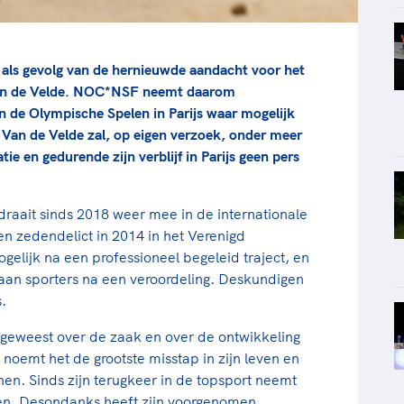
als gevolg van de hernieuwde aandacht voor het
 van de Velde. NOC*NSF neemt daarom
n de Olympische Spelen in Parijs waar mogelijk
 Van de Velde zal, op eigen verzoek, onder meer
ie en gedurende zijn verblijf in Parijs geen pers
draait sinds 2018 weer mee in de internationale
en zedendelict in 2014 in het Verenigd
gelijk na een professioneel begeleid traject, en
an sporters na een veroordeling. Deskundigen
s.
en geweest over de zaak en over de ontwikkeling
 noemt het de grootste misstap in zijn leven en
nen. Sinds zijn terugkeer in de topsport neemt
oien. Desondanks heeft zijn voorgenomen