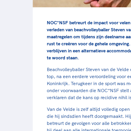
NOC*NSF betreurt de impact voor velen 
verleden van beachvolleyballer Steven
maatregelen om tijdens zijn deelname aa
rust te creëren voor de gehele omgeving.
verblijven in een alternatieve accommodat
te woord staan
.
Beachvolleyballer Steven van de Velde 
top, na een eerdere veroordeling voor e
Koninkrijk. Terugkeer in de sport was mo
onder voorwaarden die NOC*NSF stelt a
verklaren dat de kans op recidive nihil i
Van de Velde is zelf altijd volledig op
die hij sindsdien heeft doorgemaakt. Hij
betreurt de gevolgen voor alle betrokke
hij deel aan alle internationale toerno