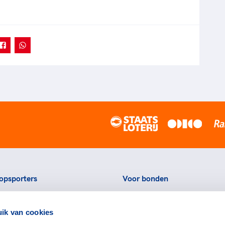
opsporters
Voor bonden
ortstatussen
Thema's
ik van cookies
eningen voor topsporters
Agenda