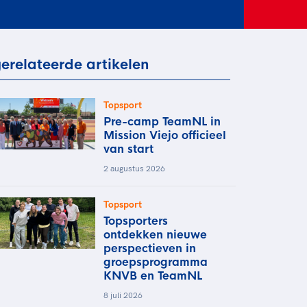
rder
moeder of de hockeywedstrijd
 je buurjongen.
es verder
erelateerde artikelen
Topsport
Pre-camp TeamNL in
Mission Viejo officieel
van start
2 augustus 2026
Topsport
Topsporters
ontdekken nieuwe
perspectieven in
groepsprogramma
KNVB en TeamNL
8 juli 2026