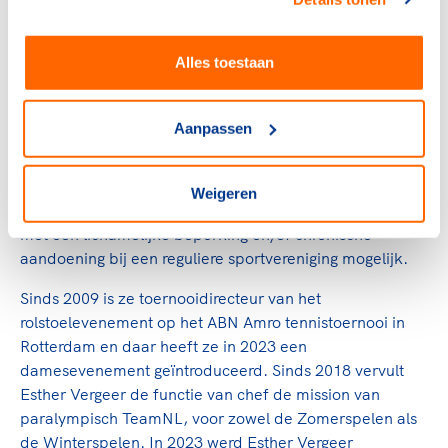
winning streak van 470 wedstrijden op die duurde tot
haar pensionering in 2012. Haar toernooioverwinningen
omvatten 21 Grand Slam-titels in het enkelspel, 23
Alles toestaan
Grand Slam-dubbelspeltitels en 14 keer het winnen van
de NEC Wheelchair Singles Masters aan het einde van
het jaar.
Aanpassen
Nadat ze stopte als rolstoeltennisster, bouwde Esther
verder aan haar stichting, die ze al in 2004 oprichtte. De
Weigeren
Esther Vergeer Foundation maakt sporten voor kinderen
met een lichamelijke beperking en/of chronische
aandoening bij een reguliere sportvereniging mogelijk.
Sinds 2009 is ze toernooidirecteur van het
rolstoelevenement op het ABN Amro tennistoernooi in
Rotterdam en daar heeft ze in 2023 een
damesevenement geïntroduceerd. Sinds 2018 vervult
Esther Vergeer de functie van chef de mission van
paralympisch TeamNL, voor zowel de Zomerspelen als
de Winterspelen. In 2023 werd Esther Vergeer