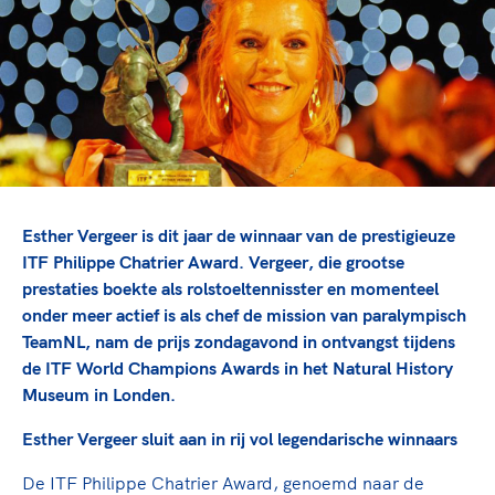
TeamNL Academie Kalender
Veilige en integere sport
Sportonderzoek
Diversiteit en inclusie
Sportakkoord II
Gezonde sportomgeving
Kennisaanbod TeamNL Experts
Duurzaamheid
TeamNL Sport Science Centre
Bekwaam sportkader
Game Changer
Vitale clubs en bestuurlijk kader
TeamNL kids
Olympische Spelen LA28
Olympische geschiedenis
Paralympische Spelen LA28
Esther Vergeer is dit jaar de winnaar van de prestigieuze
Sportmatch
Europese Spelen Istanbul 2027
ITF Philippe Chatrier Award. Vergeer, die grootse
prestaties boekte als rolstoeltennisster en momenteel
Clubacties
Nieuwspagina
onder meer actief is als chef de mission van paralympisch
Handboek Wet- en Regelgeving
Columns
Topsportbeleid
TeamNL, nam de prijs zondagavond in ontvangst tijdens
Opleidingen en trainingen
de ITF World Champions Awards in het Natural History
Topsportfinanciering
Museum in Londen.
Maatschappelijke waarde topsport
High5 Stappenplan
Top teamsportcompetities
Esther Vergeer sluit aan in rij vol legendarische winnaars
Sport gaat niet vanzelf
Ruimte voor sport
De ITF Philippe Chatrier Award, genoemd naar de