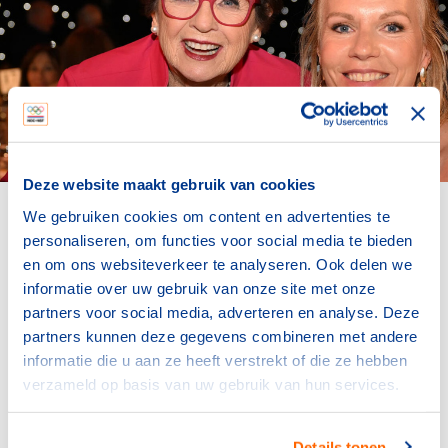
Deze website maakt gebruik van cookies
We gebruiken cookies om content en advertenties te
Esther Vergeer met tennislegende Billie-Jean
personaliseren, om functies voor social media te bieden
King.
en om ons websiteverkeer te analyseren. Ook delen we
informatie over uw gebruik van onze site met onze
partners voor social media, adverteren en analyse. Deze
Vergeer domineerde de internationale tour (nu UNIQLO
partners kunnen deze gegevens combineren met andere
Wheelchair Tennis Tour) en behaalde in 17 jaar tijd 169
informatie die u aan ze heeft verstrekt of die ze hebben
titels in het enkelspel en 136 titels in het dubbelspel. Ze
verzameld op basis van uw gebruik van hun services.
bekleedde de nummer 1-positie op de wereldranglijst
van oktober 2000 tot januari 2013 en bouwde een
Details tonen