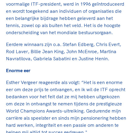
Clubondersteuning
Sport verenigt. Op sportclubs, pleintjes, tijdens
De TeamNL Academie
voormalige ITF-president, werd in 1996 geïntroduceerd
een rondje fietsen, door samen te skaten of naar
Beroepskrachten
en wordt toegekend aan individuen of organisaties die
de sportschool te gaan. Door samen te juichen
De TeamNL Academie biedt een leer- en
een belangrijke bijdrage hebben geleverd aan het
voor Sifan Hassan, Rico Verhoeven, Diede de
ontwikkelprogramma voor de volgende functies
tennis, zowel op als buiten het veld. Het is de hoogste
Samen voor een veilige
Groot en het Nederlands Elftal. Of met trots te
binnen TeamNL programma's: experts, coaches,
onderscheiding van het mondiale bestuursorgaan.
sportomgeving
genieten van de karatewedstrijd van je dochter,
bestuurders, (technisch) directeuren, managers en
de halve marathon van je moeder of de
Eerdere winnaars zijn o.a. Stefan Edberg, Chris Evert,
toekomstig kader.
Voor welk gedrag staat de club? Wat mag wel
hockeywedstrijd van je buurjongen.
Rod Laver, Billie Jean King, John McEnroe, Martina
langs de lijn, in de kleedkamer, kantine en online?
Navratilova, Gabriela Sabatini en Justine Henin.
Lees verder
Lees verder
En wat mag vooral niet? Een gedragscode geeft
Enorme eer
hier richting aan en is dus een belangrijk
onderdeel van het clubbeleid rondom gewenst en
Esther Vergeer reageerde als volgt: “Het is een enorme
ongewenst gedrag.
eer om deze prijs te ontvangen, en ik wil de ITF oprecht
bedanken voor het feit dat ze mij hebben uitgekozen
Lees verder
om deze in ontvangst te nemen tijdens de prestigieuze
World Champions Awards-uitreiking. Gedurende mijn
carrière als speelster en sinds mijn pensionering hebben
hard werken, integriteit en een passie om anderen te
helpen mij altijd tot succes gedreven."